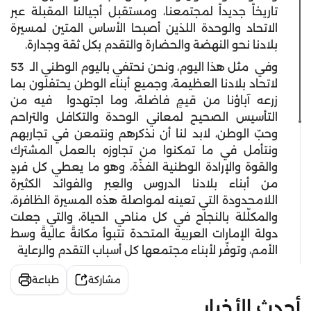
تاريخاً جديداً لمجتمعنا، ومستقبل أجيالنا المقبلة عبر
الاتحاد والوحدة اللذين أصبحا الأساس المتين لمسيرة
بلادنا نحو النهضة والحضارة والتقدم بكل ثقة وجدارة.
وفي مثل هذا اليوم، ونحن نحتفي باليوم الوطني الـ 53
لاتحاد بلادنا العظيمة، وجميع أبناء الوطن يحتفلون بما
زرعه آباؤنا من قيمٍ فاضلة، وما اجتهدوا فيه من
التأسيس الصحيح لمعاني الوحدة والتكافل والتراحم
وحبّ الوطن، لابد لنا أن نذكرهم ونتمعن في تجاربهم
ونتأمل في ما تمكنوا من تجاوزه بالعمل المشترك
والقوة والإرادة الوطنية الفذّة، وهو ما يعطي كل فردٍ
من أبناء بلادنا الدروس والعِبر والفوائد الكثيرة
اللامحدودة التي تعينه لمواصلة هذه المسيرة الظافرة،
والمكلّلة بالنجاح في كل مناحي الحياة، والتي جعلت
دولة الإمارات العربية المتحدة تتبوأ مكانةً عاليةً وسط
الأمم، وتوفّر لأبناء مجتمعها كل أسباب التقدم والرعاية
مشاركة
طباعة
أحدث الأخبار