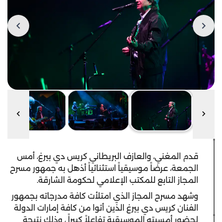
قدم المغني، والعازف البريطاني كريس دي بيرغ، أمس
الجمعة، عرضاً موسيقياً استثنائياً أذهل به جمهور مسرح
المجاز التابع للمكتب الإعلامي لحكومة الشارقة.
وشهد مسرح المجاز الذي امتلأت كافة مدرجاته بجمهور
الفنان كريس دي بيرغ الذين أتوا من كافة إمارات الدولة
لحضور أمسيته الموسيقية تفاعلاً كبيراً ، وذلك نتيجة