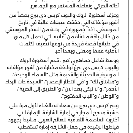
أدائه الحركي وتفاعله المستمر مع الجماهير.
وعزف أسطورة الروك والبوب كريس دي بيرغ بعضاً من
أشهر مؤلفاته التي حققت مبيعات عالية في تاريخ
الموسيقى، آخذاً جمهوره في رحلة من السحر الموسيقي
من خلال باقة منتقاة من أغانيه التي تحمل كل منها
في طياتها قصة فريدة من نوعها تضيف لكلمات
الأغنية عمقاً ومعنى وبعداً آخر.
ووسط تفاعل جماهيري كبير ، قدم أسطورة الروك
والبوب كريس دي بيرغ توليفة مختارة من أشهر مؤلفاته
الموسيقية الحديثة والقديمة مثل “السماء الوحيدة”،
و“مشتاق لك”، و“في انتظار الإعصار”، “السيدة ذات الرداء
الأحمر”، و”لا تبكي بعد الآن”، و”الطريق إلى الحرية”،
و”الوطن”، و”الباب المفتوح”.
وعبر كريس دي بيرغ عن سعادته بالغناء لأول مرة على
خشبة مسرح المجاز في إمارة الشارقة، الإمارة التي
أختيرت العاصمة الثقافية للعالم العربي، مشيداً بجهود
قيادتها الرشيدة في جعل الشارقة إمارة تستقطب