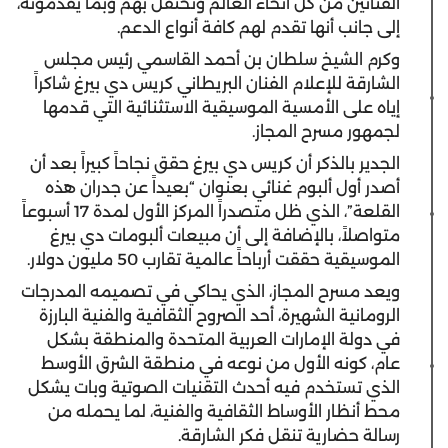
الفنانين من كل أنحاء العالم وتحتفل بهم وبما يقدمونه،
إلى جانب أنها تقدم لهم كافة أنواع الدعم.
وكرم الشيخ سلطان بن أحمد القاسمي رئيس مجلس
الشارقة للإعلام الفنان البريطاني كريس دي بيرغ شاكراً
إياه على الأمسية الموسيقية الاستثنائية التي قدمها
لجمهور مسرح المجاز.
الجدير بالذكر أن كريس دي بيرغ حقق نجاحاً كبيراً بعد أن
أصدر أول ألبوم غنائي بعنوان “بعيداً عن جدران هذه
القلعة”، الذي ظل متصدراً المركز الأول لمدة 17 أسبوعاً
متواصلاً، بالإضافة إلى أن مبيعات ألبومات دي بيرغ
الموسيقية حققت أرباحاً عالمية تقارب 50 مليون دولار.
ويعد مسرح المجاز، الذي يحاكي في تصميمه المدرجات
الرومانية الشهيرة، أحد الصروح الثقافية والفنية البارزة
في دولة الإمارات العربية المتحدة والمنطقة بشكل
عام، كونه الأول من نوعه في منطقة الشرق الأوسط
الذي تستخدم فيه أحدث التقنيات الصوتية وبات يشكل
محط أنظار الأوساط الثقافية والفنية، لما يحمله من
رسالة حضارية تنقل فكر الشارقة.