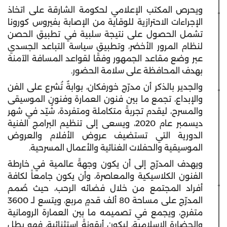
ويحرص المكتب الإعلامي لحكومة الشارقة على اتخاذ
الإجراءات الاحترازية للوقاية من الإصابة بفيروس كورونا
تشمل الحصول على نتيجة سلبية في تطبيق الحصن
لنظام المرور الأخضر، وتطبيق سياسة التباعد الجسدي
عبر وضع مقاعد الجمهور وفقًا لقواعد المسافة الآمنة
بهدف المحافظة على سلامة الحضور.
والجدير بالذكر أن مدرّج خورفكان، بوابةٌ تُشرع على الفن
والإبداع، تجمع ما بين فنون العمارة وفنون الموسيقى
والمسرح، ليقدم تجربةً متكاملة ومتفردة، شُيّد في شهر
ديسمبر عام 2020، ويسعى إلى تنظيم البرامج الفنية
الدورية التي تستضيف عروض الأفلام والعروض
الموسيقية والحفلات الغنائية والأعمال المسرحية.
ويهدف المدرّج إلى أن يكون وجهةً عالمية في خارطة
الفنون الكلاسيكية والمعاصرة، وأن يكون جامعاً لكافة
أفراد المجتمع من خلال فضائه الرحب، حيث صُمم
المدرّج على مساحة 80 ألف قدمٍ مربع، ويتسع لـ 3600
متفرج، ويجمع في تصميمه ما بين العمارة الرومانية
والحضارة الإسلامية، ليكون أيقونةً استثنائية، فهو يطل