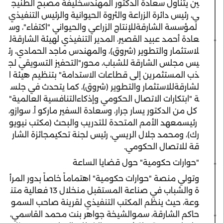
ين
يتناول
سعادة
الدكتور
المهندس
خليفة
مصبح
الطنيج
ي
،
رئيس
دائرة
الزراعة
والثروة
الحيوانية
والرئيس
التنفيذي
لمؤسسة
الشارقة
للإنتاج
الزراعي
والحيواني
"
اكتفاء
"،
و
س
عادة
أحمد
عبيد
القصير
،
المدير
التنفيذي
لهيئة
الشارقة
ل
لاستثمار
والتطوير
(
شروق
)،
و
المهندس
ماجد
الحمادي
،
رئ
يس
مجلس
الشارقة
للشباب
،
محور
"
التحفيز
التسويقي
لج
ذب
المستثمرين
إلى
قطاعات
الاستدامة
"
بتنظيم
هيئة
ا
لشارقة
للاستثمار
والتطوير
(
شروق
)
،
كما
يتحدث
في
جلس
ة
"
ابتكارات
الاتصال
الحكومي
وإذكاء
التنافسية
العالمية
"
كل
من
الدكتور
يسار
جرار
،
و
سعادة
السفير
ماركو
أ
.
سوازو
،
رئيس
معهد
الأمم
المتحدة
للتدريب
والبحث
(
مكتب
نيويو
رك
)،
و
محمد
جلال
الريسي
،
رئيس
لجنة
تحكيم
جائزة
الشار
قة
للاتصال
الحكومي
.
"
حوارات
حكومية
"
حول
قضايا
الساعة
وتولي
منصة
"
حوارات
حكومية
"
اهتماما
ً
خاصا
ً
بدور
المرأ
ة
والشباب
في
صناعة
ال
مستقبل
من
خلال
13
فعالية
متن
وعة
،
حيث
ينظم
المكتب
التنفيذي
لقرينة
صاحب
السمو
حاكم
الشارقة
،
سمو
الشيخة
جواهر
بنت
محمد
القاسمي
،