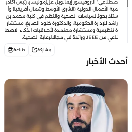
صطناعي
"
البروفيسور
إيمانويل
عزيز
مونيسار
،
ر
ئ
يس
أكادي
مية
الأعمال
الدولية
(
الشرق
الأوسط
وشمال
أفريقيا
)
وأ
ستاذ
بحوث
السياسات
الصحية
والنظم
في
كلية
محمد
بن
راشد
للإدارة
الحكومية
،
و
الدكتورة
خلود
الصايغ
،
مستشار
ة
تنظيمية
ومستشارة
معتمدة
لأخلاقيات
الذكاء
الاصط
ناعي
من
IEEE
،
ورائدة
في
مجال
الرعاية
الصحية
.
مشاركة
طباعة
أحدث الأخبار