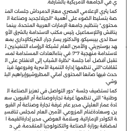
ي
في
الجامعة
الأمريكية
بالشارقة
.
كما
يثري
الإعلامي
المصري
معتز
الدمرداش
جلسات
المن
صة
بتسليط
الضوء
على
أهمية
"
الجيل
الجديد
وصناعة
ال
محتوى
"
بتنظيم
جامعة
الإمارات
العربية
المتحدة
،
بينما
يناقش
وائل
إسماعيل
،
رئيس
مكتب
الاستدامة
بالشرق
الأو
سط
لدى
بيبسيكو
،
و
الدكتور
يسار
جرار
،
الشريك
الإداري
بمع
هد
بوستيريتي
،
والأمين
العام
لشبكة
الرؤساء
التنفيذيين
ل
لاستدامة
منهجية
7*7:
في
بناء
العادات
المستدامة
لمس
تقبل
أفضل
،
أما
جلسة
"
نظرة
الشباب
إلى
الانفتاح
على
ال
ثقافات
"
التي
تنظمها
إدارة
التنمية
الأسرية
وفروعها
،
فيت
حدث
فيها
صانعا
المحتوى
أماني
المطروشي
و
إبراهيم
البل
وشي
.
كما
تستضيف
جلسة
"
دور
التواصل
في
تعزيز
الصناعة
ال
وطنية
"
التي
تنظمها
غرفة
تجارة
وصناعة
أم
القيوين
،
سع
ادة
عمار
العليلي
،
مدير
عام
غرفة
تجارة
وصناعة
أم
القيو
ين
،
و
سعادة
غنام
المزروعي
،
الأمين
العام
لمجلس
تنافسي
ة
الكوادر
الإماراتية
،
و
سلامة
العوضي
،
مدير
إدارة
القيمة
ا
لمضافة
بوزارة
الصناعة
والتكنولوجيا
المتقدمة
،
في
ح