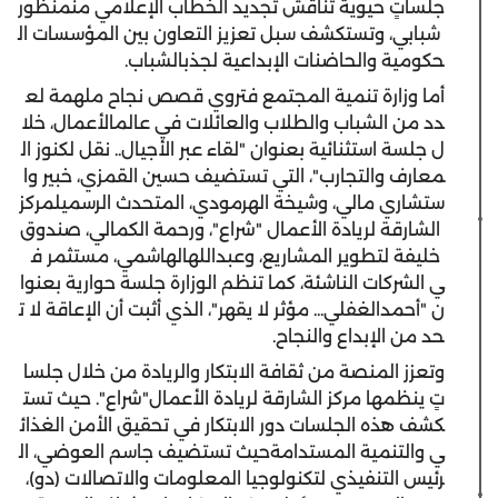
جلسا
ت
ٍ
حيوية
تناقش
تجديد
الخطاب
الإعلامي
من
منظور
شبابي
،
وتستكشف
سبل
تعزيز
التعاون
بين
المؤسسات
ال
حكومية
والحاضنات
الإبداعية
لجذب
الشباب
.
أما
وزارة
تنمية
المجتمع
فتروي
قصص
نجاح
ملهمة
لع
دد
من
الشباب
والطلاب
والعائلات
في
عالم
الأعمال
،
خلا
ل
جلسة
استثنائية
بعنوان
"
لقاء
عبر
الأجيال
..
نقل
لكنوز
ال
معارف
والتجارب
"
،
التي
تستضيف
حسين
القمزي
،
خبير
وا
ستشاري
مالي
،
و
شيخة
الهرمودي
،
المتحدث
الرسمي
لمركز
الشارقة
لريادة
الأعمال
"
شراع
"،
و
رحمة
الكمالي
،
صندوق
خليفة
لتطوير
المشاريع
،
و
عبدالله
الهاشمي
،
مستثمر
ف
ي
الشركات
الناشئة
،
كما
تنظم
الوزارة
جلسة
حوارية
بعنوا
ن
"
أحمد
الغفلي
...
مؤثر
لا
يقهر
"
،
الذي
أثبت
أن
الإعاقة
لا
ت
حد
من
الإبداع
والنجاح
.
وتعزز
المنصة
من
ثقافة
الابتكار
والريادة
من
خلال
جلسا
ت
ٍ
ينظمها
مركز
الشارقة
لريادة
الأعمال
"
شراع
".
حيث
تست
كشف
هذه
الجلسات
دور
الابتكار
في
تحقيق
الأمن
الغذائ
ي
والتنمية
المستدامة
حيث
تستضيف
جاسم
العوضي
،
ال
رئيس
التنفيذي
لتكنولوجيا
المعلومات
والاتصالات
(
دو
)،