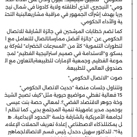
ومي
"
النيجيري
،
الذي
أطلقته
ولاية
كادونا
في
شمال
نيج
يريا
بهدف
إشراك
الجمهور
في
مراقبة
مشاريع
البنية
التحت
ية
والأداء
الحكومي
.
كما
تضم
خطابات
ا
لمرشحين
في
جائزة
الشارقة
للاتصال
الحكومي
عن
"
جائزة
أفضل
ممارسات
اتصال
للتعامل
مع
ا
لتطورات
التنموية
"
كلا
ً
من
"
المسرعات
الخضراء
"
لشركة
بي
بسكو
،
و
"
الاستدامة
في
صميم
استراتيجية
الفطيم
"
لمج
موعة
الفطيم
،
وجمعية
الإمارات
للطبيعة
بالتعاون
مع
ال
صندوق
العالمي
للطبيعة
.
صوت
"
الاتصال
الحكومي
"
وتتناول
جلسات
منصة
"
حديث
الاتصال
الحكومي
"
15
فعالية
تغطي
موا
ضيع
حيوية
مثل
"
كيف
تصبح
الشيخ
وخة
جوهر
الاقتصاد
الفضي
؟،
لمعالي
حصة
بنت
عيسى
بوحميد
،
مدير
عام
هيئة
تنمية
المجتمع
بدبي
،
كما
تنظم
ا
لجامعة
الأمريكية
بالشارقة
جلسة
"
الحدود
الإبداعية
..
ه
ل
يمكن
للذكاء
الاصطناعي
إعادة
تعريف
الحملات
الإعلام
ية
؟"،
للدكتور
سهيل
دحدل
،
رئيس
قسم
الاتصال
الجماهير