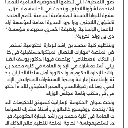
صور
النمطية
"
،
التي
تنظمها
المفوضية
السامية
للأمم
ا
لمتحدة
لشؤون
اللاجئين
ويتحدث
في
الجلسة
،
مايا
غزال
،
سفيرة
للنوايا
الحسنة
للمفوضية
السامية
للأمم
المتحد
ة
لشؤون
اللاجئين
،
روزا
بيرو
،
المديرة
العامة
لمؤسسة
أراد
للأعمال
الإنسانية
،
و
لطيفة
القمزي
،
مدير
عام
مؤسسة
"
دي
بي
ورلد
الخيرية
".
وبتنظيم
كلية
محمد
بن
راشد
للإدارة
الحكومية
،
تستعر
ض
المنصة
"
مهارات
الاتصال
المبتكر
المستقبلية
في
ظ
ل
الذكاء
الاصطناعي
"
ويتحدث
فيها
الدكتور
يوسف
الغلا
ييني
،
أستاذ
مشارك
في
الإدارة
العامة
في
كلية
محمد
بن
راشد
للإدارة
الحكومية
،
و
الدكتورة
أمل
سلطان
الحليان
،
باح
ثة
وإعلامية
إماراتية
وخبيرة
الاستشراف
الاستراتيجي
الإع
لامي
،
و
مالك
رضوان
المدني
،
المدير
التنفيذي
للأداء
الحكو
مي
في
مكتب
رئاسة
مجلس
الوزراء
.
وتحت
عنوان
"
الحكومة
الإماراتية
كنموذج
للحكومات
الم
رنة
"
،
يتحدث
بروفيسور
خالد
الوزني
،
أستاذ
مشارك
للسياسا
ت
العامة
في
كلية
محمد
بن
راشد
للإدارة
الحكومية
،
في
ما
تستضيف
جلسة
"
الحاجة
الملحة
لتنظيم
عالم
الذكاء
الا