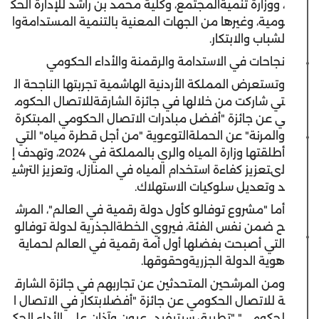
،
و
وزارة
تنمية
المجتمع
،
وكلية
محمد
بن
راشد
للإدارة
الحك
ومية
،
وغيرها
من
الجهات
المعنية
بالتنمية
المستدامة
وا
لشباب
والابتكار
.
نجاحات
في
الاستدامة
والرقمنة
والأداء
الحكومي
وتستعرض
المملكة
الأردنية
الهاشمية
تجربتها
الناجحة
ال
تي
شاركت
من
خلالها
في
جائزة
الشارقة
للاتصال
الحكوم
ي
عن
جائزة
"
أفضل
مبادرات
الاتصال
الحكومي
المبتكرة
والمرنة
"
عن
الحملة
التوعوية
"
من
أجل
قطرة
مياه
"
التي
أطلقتها
وزارة
المياه
والري
بالمملكة
في
2024،
وتهدف
إ
لى
تعزيز
كفاءة
استخدام
المياه
في
المنازل
،
وتعزيز
الترشي
د
وتعديل
سلوكيات
الاستهلاك
.
أما
"
مشروع
توفالو
كأول
دولة
رقمية
في
العالم
"
،
المرش
ح
ضمن
نفس
الفئة
،
فيروي
الخطة
الجذرية
لدولة
توفالو
التي
أصبحت
بفضلها
أول
أمة
رقمية
في
العالم
لحماية
هوية
الدولة
الجزرية
وحقوقها
.
ومن
المرشحين
المتحدثين
عن
تجاربهم
في
جائزة
الشارق
ة
للاتصال
الحكومي
عن
جائزة
"
أفضل
ابتكار
في
الاتصال
ا
لحكومي
"
"
تطبيق
سيتيفيد
..
عيون
و
آذان
على
الأداء
الحك