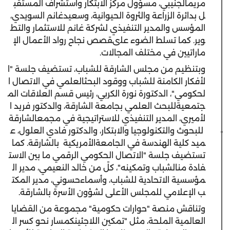
مريم
الجنيبي
،
مسؤول
مركز
الابتكار
واستشراف
المستقب
ل
بدائرة
الزراعة
والثروة
الحيوانية
،
و
سعيد
غانم
السويدي
،
المؤسس
والمدير
التنفيذي
لشركة
غانم
للاستثمار
والتط
وير
.
كما
تسلط
الضوء
على
قصص
نجاح
رواد
الأعمال
الإ
ماراتيين
في
مختلف
المجالات
.
وبتنظيم
من
مجلس
الشارقة
للشباب
،
تستضيف
جلسة
"
ا
لأفكار
الكامنة
للشباب
ووقود
البحث
العلمي
في
الاتصال
ا
لحكومي
"،
الدكتورة
نورة
الكربي
،
رئيس
قسم
العلاقات
الم
جتمعية
للبحث
العلمي
بجامعة
الشارقة
،
و
الدكتور
فريد
ا
لأميري
،
المدير
التنفيذي
للاستراتيجية
في
مجمع
الشارقة
للبحوث
والتكنولوجيا
والابتكار
،
و
الدكتور
فادي
العلول
،
ع
ميد
كلية
الهندسة
في
الجامعة
الأمريكية
بالشارقة
.
كما
تستضيف
جلسة
"
الاتصال
الحكومي
الرقمي
ما
بين
الاست
فادة
من
الشباب
وتمكينه
"
،
كل
ً
من
خالد
النعيمي
،
مدير
ال
مؤسسية
الاتحادية
للشباب
،
و
أسماء
حسوني
،
مدير
المكت
ب
الإعلامي
للمجلس
الأعلى
لشؤون
الأسرة
بالشارقة
.
وتناقش
منصة
"
حوارات
حكومية
"
مجموعة
من
القضايا
العالمية
الملحة
،
مثل
"
تمكين
اللاجئين
كمسار
نحو
كسر
ال