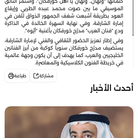
كلماتها "ولهان.. ولهان يا أهل خورفكان"، واستمر التألق
الموسيقي ما بين صوت محمد عبده الطربي وإيقاع
العود بطريقة أشبعت شغف الجمهور الذواق للفن في
إمارة الشارقة، وفي نهاية السهرة الخالدة في الذاكرة
ودع "فنان العرب" مدرّج خورفكان بأغنية "أيّوه".
وفي إطار تعزيز الحضور الثقافي والفني لإمارة الشارقة،
يستضيف مدرّج خورفكان سنوياً كوكبة من أبرز الفنانين
الخليجيين والعرب، كما يهدف إلى أن يكون وجهة عالمية
في خريطة الفنون الكلاسيكية والمعاصرة.
مشاركة
طباعة
أحدث الأخبار