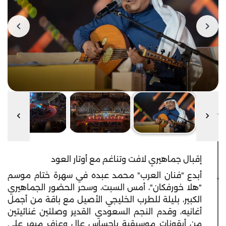
إقبال جماهيري لافت وتناغم مع أوتار العود
أبدع "فنان العرب" محمد عبده في سهرة ختام موسم
"هلا خورفكان"، أمس السبت، وسحر الحضور الجماهيري
الكبير، بليلة للطرب الخليجي الأصيل مع باقة من أجمل
أغانيه، وقدم النجم السعودي القدير وصلتين غنائيتين
من أيقونات موسيقية بإحساس عال وعزف مبهر على