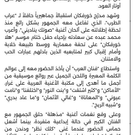
أوتار العود.
وشهد مدرّج خورفكان استقبالاً جماهيرياً حافلاً لـ "عراب
الطرب"، الذي تفاعل معه الجمهور بشكل رائع منذ
لحظة إطلالته على ألحان أغنية "صوتك يناديني"، وأعرب
محمد عبده عن سعادته بإحياء حفل ختام موسم "هلا
خورفكان" على تحفة معمارية ووسط طبيعة خلابة
وأمام إقبال كبير لمتابعيه الذين بادلهم عبارات الحب
والامتنان.
واستطاع "فنان العرب" أن يأخذ الحضور معه إلى عوالم
الكلمة المعبرة واللحن الجميل عبر روائع موسيقية من
أجمل ما أهدى إلى مكتبة الأغنية العربية على غرار،
"الأماكن" و"كثير اشتقت" و"بنت النور" و"اختلفنا" و"نامت
عيوني" و"المعاناة" و"غالي الأثمان" و"ما عاد بدري"
و"شبيه الريح".
وعلى وقع نغمات أغنية "مذهلة" حلق الجمهور مع
الفنان الكبير في حالة إبداعية متفردة، بينما أشعل
حماس الحضور عندما غنى "كلك نظر" ودندن من