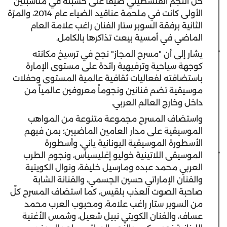
حلّ النجم الفلسطيني ضيفاً على خشبته في مناسبتين
الأولى كانت في ملحمة عناقيد الضياء عام 2014، والمرّة
الثانية برفقة السوبر ستار الفنان راغب علامة العام
الماضي في أمسية بيعت تذاكرها بالكامل.
يشار إلى أن "مسرح المجاز" نجح في ترسيخ مكانته
كوجهة سياحية وترفيهية رائدة على مستوى الإمارة
باستضافته لفعاليات ثقافية عالمية المستوى وحفلات
موسيقية تضم فنانين ونجوماً معروفين عالمياً من
داخل وخارج العالم العربي.
واستضاف المسرح مجموعة متنوعة من المواهب
الموسيقية على مدار العامين الماضيين؛ بمن فيهم
الأسطورة الموسيقية اليونانية ياني، وأسطورة
الموسيقى اللاتينية خوليو إغليسياس، ونجوم الطرب
العربي محمد عبده ومارسيل خليفة، ونوال الكويتية
والفنان الإماراتي حسين الجسمي، والفنانة الشابة
صاحبة الصوت العذب بلقيس، كما استضاف المسرح كلّ
من السوبر ستار راغب علامة، ومحبوب العرب محمد
عساف، والفنان الكويتي نبيل شعيل، وشمس الأغنية