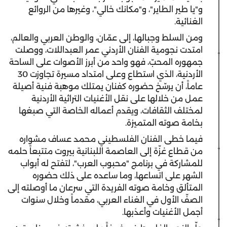
و"يا طير الطاير"، و"مكانك خالي"، وغيرها من الروائع
الغنائية.
ومن السلط وجبالها، إلى عمّان، والوطن العربي والعالم،
امتدت نجومية الفنان الأردني عمر
العبداللات
، ووصلت
جمهوره المحبّ، فهو واحد من أبرز الأصوات على الساحة
الأردنية، الذي استطاع وعلى امتداد مسيرة تجاوزت 30
عاماً، أن يرسّخ حضوره كفنان يمتلك موهبة فنية أصيلة
عمل من خلالها على نقل الأغنيات التراثية الأردنية
لمختلف الثقافات، ويقدم أعماله الخاصة التي صبغها
بخامة صوته المتميزة.
فيما خطى الفنان الفلسطيني محمد عساف مشواره
من قطاع غزّة إلى العاصمة اللبنانية بيروت متتبعاً حلمه
للمشاركة في برنامج "محبوب العرب"، لتفتح له أبواب
الشهر على اتساعها، وما ساعده على ذلك حضوره
المتألق وخامة صوته الفريدة التي سرعان ما أوصلته إلى
الصفّ الأول في الغناء العربي، مقدماً وخلال سنوات
أجمل الأغنيات وأعذبها.