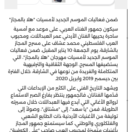
ضمن فعاليات الموسم الجديد لأمسيات "هلا بالمجاز"
سيكون جمهور الغناء العربي، على موعد مع أمسية
ساحرة يحييها الفنان الأردني عمر
العبداللات
، ومحبوب
العرب الفلسطيني محمد عسّاف على مسرح المجاز
بالشارقة، يوم الجمعة 10 يناير المقبل، ضمن فعاليات
الموسم الجديد لأمسيات مهرجان "هلا بالمجاز"، التي
يستضيفها المسرح، الوجهة الثقافية والترفيهية
المتكاملة والفريدة من نوعها في الشارقة، خلال الفترة
بين ديسمبر 2019 وابريل 2020.
ويشهد التاريخ الفني على الكثير من الإبداعات التي
قدّمها الفنانان، فالجمهور ينتظر بفارغ الصبر الاستماع
لروائع الأغاني التي أبدع فيها
العبداللات
خلال مسيرته
الطويلة، فمن "يا سعد"، إلى "مشتاق"، وصولاً إلى
توليفة من الأغنيات الأردنية ذات الطابع الشعبي
والفلكلوري والوطني، كما سيستمتع جمهور المجاز
بأغنيات متميزة لمحبوب العرب صاحب "علّي الكوفية"،