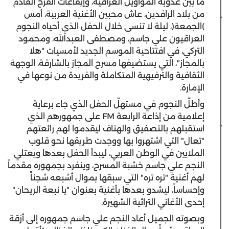
ما بين عذوبة المواويل العراقية، وإيقاعات الفرح القادم
من بلاد الرافدين، عاش محبين الأغنية العربية، أمس
)الجمعة(، ليلة لا تنسى خلال الحفل الذي أحياه النجوم
العراقيون علي جاسم، ومصطفى العبدالله، ومحمود
التركي، في افتتاحية الموسم الجديد لأمسيات "هلا
بالمجاز"، التي يستضيفها مسرح المجاز بالشارقة، الوجهة
الثقافية والترفيهية المتكاملة والفريدة من نوعها في
الإمارة.
وأطلّ النجوم في مستهلّ الحفل الذي جاء برعاية
إعلامية من إذاعة الرابعة FM على جمهورهم الذي
استقبلهم بالتصفيق والهتاف ليقدموا لهم رائعتهم
"تعال" التي اشتهروا بها ووجدت طريقها نحو قلوب
الملايين في الوطن العربي، ليبدأ الحفل بعدها ويعتلي
النجم علي جاسم خشبة المسرح، وينفرد بجمهوره مقدماً
لهم أغنية "تره تره" التي سبقها بموال أشبعه شجناً
وإحساساً، ليشدو بعدها بأغنية بعنوان "يا نبعة الريحان"
إحدى الأغاني التراثية الشهيرة.
وبصوته الجميل أعاد النجم علي جاسم جمهوره إلى أزقة