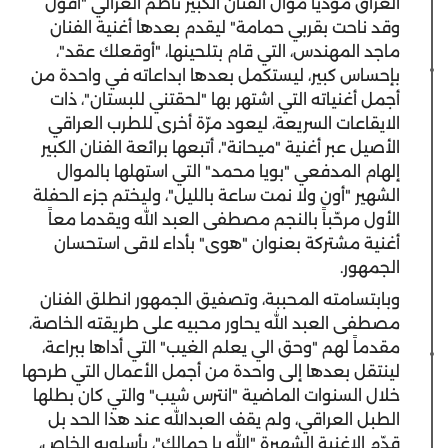
العراق مؤدياً موال الفنان الكبير ناظم الغزالي "أقول
وقد ناحت بقربي حمامة" ليقدم بعدها أغنية الفنان
ماجد المهندس، التي قام بتلحينها، "أوقعلك عقد"،
بإحساس كبير، ليستكمل بعدها ابداعاته في واحدة من
أجمل أغنياته التي اشتهر بها "لحقتني للبستان"، ذات
الايقاعات السريعة، ليعود مرّة أخرى للطرب العراقي
الأصيل عبر أغنية "ميحانة"، أتبعها برائعة الفنان الكبير
إلهام المدفعي "بويا محمد" التي استهلها بالموال
الشهير "أون ولا نمت ساعة بالليل"، وليختم جزء الحفلة
الأول مرحّباً بالنجم مصطفى العبد الله ويقدما معاً
أغنية مشتركة بعنوان "هوى" بأداء لاقى استحسان
الجمهور.
وبابتسامته المحببة، وتصفيق الجمهور انطلق الفنان
مصطفى العبد الله يحاور محبيه على طريقته الخاصة،
مقدماً لهم "وحق الي يعلم الغيب" التي أداها ببراعة،
لينتقل بعدها إلى واحدة من أجمل الأعمال التي طرحها
خلال السنوات الماضية "انترس شيب" والتي كان بطلها
الطبل العراقي، ولم يقف العبدالله عند هذا الحد بل
قدّم الاغنية الشهيرة "الله يا جمالك"، بأسلوبه الخاص،