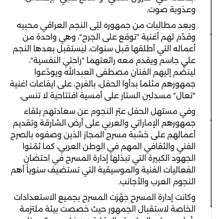
وعذوبة صوت.
وبعد مطالبات من جمهوره لبّى النجم العراقي محبيه
وقدّم لهم أغنية "توقع على الجرح"، وهي واحدة من
أعماله التي أطلقها قبل سنوات، ليستقبل بعدها النجم
علي جاسم ويقدم معه رائعتهما "راحتي النفسية"،
لينضّم إليهم الفنان مصطفى العبدالله ويودّعوا
جمهورهم مثلما بدأوا الحفل، بالفرح، على ايقاعات اغنية
"تعال" مسدلين الستار على أمسية افتتاحية لا تنسى.
وفي مستهل الحفل عبّر النجوم عن سعادتهم بلقاء
جمهورهم الإماراتي والعربي على أرض الشارقة وتقديم
أعمالهم على خشبة مسرح المجاز الذين وصفوه بالصرح
الفني والثقافي المهم في الوطن العربي، كما ثمّنوا
الجهود الكبيرة التي تبذلها إدارة المسرح في احتضان
الفعاليات الفنية والموسيقية التي تستضيف سنوياً أهم
النجوم العرب والأجانب.
وكانت إدارة المسرح جهّزت المسرح بجميع الاستعدادات
الخاصة لاستقبال الجمهور حيث خصصت بيئة ملتزمة