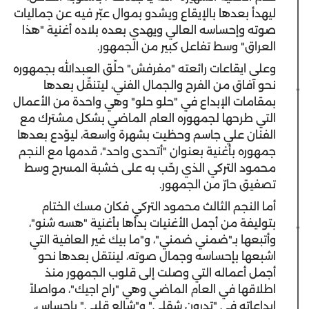
ليهدأ بعدها بالإيقاع ويشدو بموال عبّر فيه عن جماليات
صوته وإحساسه العالي ويهدي بعده بلاده أغنية "هذا
العراق" وسط تفاعل كبير من الجمهور.
وعلى ايقاعات رائعته "مفرفش" حلّق العبدالله بجمهوره
نحو آفاق من الفرح والجمال الفني، ليتنقّل بعدها
بمقامات الإبداع في "حلو حلو" وهي واحدة من الأعمال
التي طرحها لجمهوره العام الماضي بشكل مشترك مع
الفنان علي جاسم وحظيت بشهرة واسعة، ليوّدع بعدها
جمهوره بأغنية بعنوان "أتحدى واحد"، قدمها مع النجم
محمود التركي الذي رحّب به على خشبة المسرح وسط
تصفيق حارّ من الجمهور.
أما النجم الثالث محمود التركي فكان مسك الختام
بتوليفة من أجمل الأغنيات بدأها بأغنية "هسه شنو"،
وأتبعها بـ"ضمني ضمني"، و"ما بيك غير العافية التي
اشبعها بإحساسه وجمال صوته، لينتقل بعدها نحو
أجمل أعماله التي وصلت إلى قلوب الجمهور منذ
اطلاقها في العام الماضي وهي "راح اجيك"، مواصلاً
ابداعاته في "تدرون شقلي" و"شالع قلبي" بإحساس،