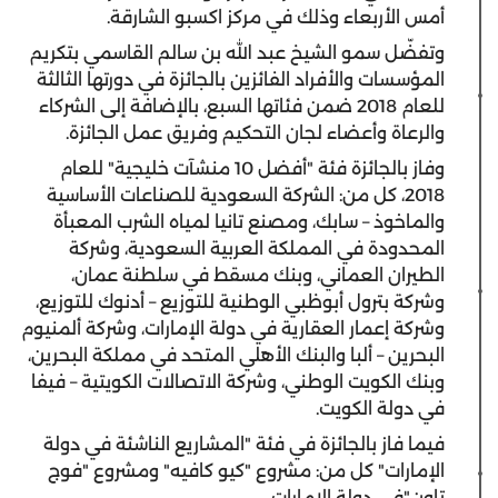
أمس الأربعاء وذلك في مركز اكسبو الشارقة.
وتفضّل سمو الشيخ عبد الله بن سالم القاسمي بتكريم
المؤسسات والأفراد الفائزين بالجائزة في دورتها الثالثة
للعام 2018 ضمن فئاتها السبع، بالإضافة إلى الشركاء
والرعاة وأعضاء لجان التحكيم وفريق عمل الجائزة.
وفاز بالجائزة فئة "أفضل 10 منشآت خليجية" للعام
2018، كل من: الشركة السعودية للصناعات الأساسية
والماخوذ – سابك، ومصنع تانيا لمياه الشرب المعبأة
المحدودة في المملكة العربية السعودية، وشركة
الطيران العماني، وبنك مسقط في سلطنة عمان،
وشركة بترول أبوظبي الوطنية للتوزيع – أدنوك للتوزيع،
وشركة إعمار العقارية في دولة الإمارات، وشركة ألمنيوم
البحرين – ألبا والبنك الأهلي المتحد في مملكة البحرين،
وبنك الكويت الوطني، وشركة الاتصالات الكويتية – فيفا
في دولة الكويت.
فيما فاز بالجائزة في فئة "المشاريع الناشئة في دولة
الإمارات" كل من: مشروع "كيو كافيه" ومشروع "فوج
تاون"في دولة الإمارات.