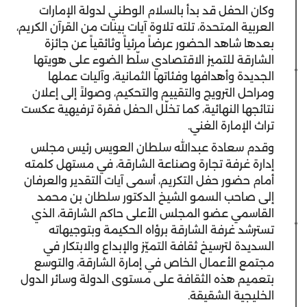
وكان الحفل قد بدأ بالسلام الوطني لدولة الإمارات
العربية المتحدة، تلته تلاوة آيات بينات من القرآن الكريم،
بعدها شاهد الحضور عرضاً مرئياً وثائقياً عن جائزة
الشارقة للتميز الاقتصادي سلّط الضوء على هويتها
الجديدة وأهدافها وفئاتها الثمانية، وآليات عملها
ومراحل الترويج والتقييم والتحكيم، وصولاً إلى إعلان
نتائجها النهائية، كما تخلّل الحفل فقرة ترفيهية عكست
تراث الإمارة الغني.
وقدم سعادة عبدالله سلطان العويس رئيس مجلس
إدارة غرفة تجارة وصناعة الشارقة، في مستهل كلمته
أمام حضور حفل التكريم، أسمى آيات التقدير والعرفان
إلى صاحب السمو الشيخ الدكتور سلطان بن محمد
القاسمي عضو المجلس الأعلى حاكم الشارقة، الذي
تسترشد غرفة الشارقة برؤاه الحكيمة وبتوجيهاته
السديدة لترسيخ ثقافة التميّز والإبداع والابتكار في
مجتمع الأعمال الخاص في إمارة الشارقة، والتوسع
بتعميم هذه الثقافة على مستوى الدولة وسائر الدول
الخليجية الشقيقة.