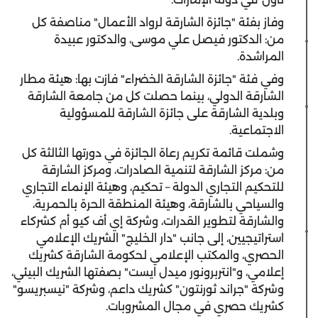
وفاز بفئة "جائزة الشارقة لرواد الأعمال" مناصفة كل
من: الدكتور فيصل علي موسى، والدكتور عبيدة
المراشدة.
وفي فئة "جائزة الشارقة الخضراء" فازت بها: هيئة مطار
الشارقة الدولي، بينما حصلت كل من جامعة الشارقة
وبلدية الشارقة على جائزة الشارقة للمسؤولية
الاجتماعية.
وشملت قائمة تكريم رعاة الجائزة في دورتها الثالثة كل
من: مركز الشارقة لتنمية الصادرات، ومركز الشارقة
للتحكيم التجاري الدولة – تحكيم، وهيئة الإنماء التجاري
والسياحي بالشارقة، وهيئة المنطقة الحرة بالحمرية،
والشارقة لتطوير القدرات، وشركة إي أف كيو أم كشركاء
استراتيجيين، إلى جانب "دار الخليج" الشريك الإعلامي
الحصري، والمكتب الإعلامي لحكومة الشارقة كشريك
إعلامي، و"انتربرونور ميدل ايست" بصفتها الشريك البيئي،
وشركة "جراند ثورنتون" كشريك داعم، وشركة "نيسبريسو"
كشريك حصري في مجال المشروبات.