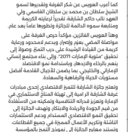
كما أعرب العويس عن شكر الغرفة وتقديرها لسمو
الشيخ سلطان بن محمد بن سلطان القاسمي ولي
العهد نائب حاكم الشارقة، تقديراً لرعايته الكريمة
ومتابعة سموه الدائمة للجائزة وتطورها عاماً بعد عام.
وهنأ العويس الفائزين، مؤكداً حرص الغرفة على
مواصلة المضي بعزم وإصرار، وبدعم لامحدود ورعاية
كريمة من القيادة الرشيدة على درب التميّز، وصولاً إلى
تحقيق "مئوية الإمارات 2071"، وإلى بناء مجتمع إنساني
ينعم بالرخاء والازدهار، وباستدامة نمو الاقتصاد
الإماراتي والخليجي، بما يضمن للأجيال القادمة أفضل
مستويات الحياة والرفاهية والسعادة.
وتعتبر جائزة الشارقة للتميز الاقتصادي إحدى مبادرات
غرفة الشارقة الر امية إلى تهيئة المناخ الاستثماري في
الإمارة وتعزيز قدراته التنافسية وتمكينه من الاستفادة
من قيم الجودة والريادة والابتكار، وتهدف الجائزة إلى
تحقيق النمو الاقتصادي المستدام ودعم الاستثمارات
الناشئة وتكريم الأعمال المميزة في جميع القطاعات،
وتستند معايير الجائزة إلى نموذج التميز بالمؤسسة