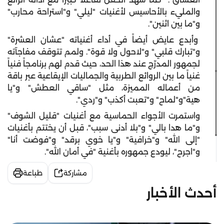
والمليء بالأحاسيس لأغنيات "ليلي" و"استراحة محارب"
و"ما بين اثنين".
وأبدع عايض أيضاً في أداء أغنياته "عشان العشرة"
و"تبارك قلبي" و"لاحول ولا قوة". ولمم تتوقف مفاجآته
لجمهور المدرّج عند هذا الحد، حيث قدم لهم برنامجاً فنياً
غنياً ما بين الروائع الطربية والجماليات الإيقاعية عبر باقة
من أعماله المميزة، مثل "ساقي العطش" و"يا
هية"و"لماح" و"تعبت أكذب" و"ردي".
واستمرت الأجواء الحماسية مع أغنيات "قليل الشوف"
و"ما هدا بالي" و"بلا أدنى سبب"، قبل أن يختتم بأغنيات
"إلى الله" و"خرافية" و"يا خوي برقد" و"فوضت أنا"
و"اجرح"، ليودع جمهوره بأغنية "في أمان الله".
مشاركة
طباعة
أحدث الأخبار