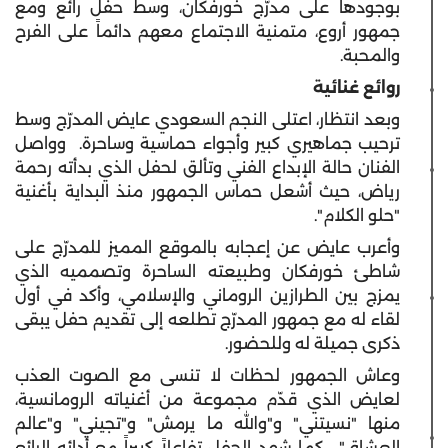
بوجودها على مدرّج خورفكان، وسط حفل رائع ومع
جمهور أروع، متمنية الاجتماع معهم دائماً على الفرح
والمحبة.
روائع غنائية
وبعد انتظار، اعتلى النجم السعودي عايض المدرّج وسط
ترحيب جماهيري كبير وأجواء حماسية وساحرة. وواصل
الفنان حالة الإبداع الفني وتألق لحفل الذي بدأته رحمة
رياض، حيث أشعل حماس الجمهور منذ البداية بأغنية
"حلو الكلام".
وأعرب عايض عن إعجابه بالموقع المميز للمدرّج على
شاطئ خورفكان وطبيعته الساحرة وتصمميه الذي
يمزج بين الطرازين الروماني والإسلامي، وأكد في أول
لقاء له مع جمهور المدرّج تطلعه إلى تقديم حفل يبقى
ذكرى جميلة له وللحضور.
وعاش الجمهور لحظات لا تنسى مع الصوت العذب
لعايض الذي قدّم مجموعة من أغنياته الرومانسية،
منها "نسيتني" و"والله ما يرمش" و"تجيني" و"عالم
العشاق". كما شهد الحفل تفاعلاً كبيراً مع أدائه الرائع