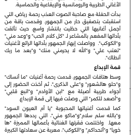
الأغاني الطربية والرومانسية والإيقاعية والحماسية.
بدأت الحفلة مع صاحبة الصوت العذب رحمة رياض، التي
استقبلت بتصفيق حار من الجمهور. وقدمت باقة من
أجمل أغانيها التي حظيت بانتشار واسع، حيث تألقت
بأدائها المفعم بالمشاعر لـ "كل كلام الحب" و"وعد مني"
و"الكوكب". وواصلت إبهار الجمهور بأدائها الرائع لأغنيات
"تعتب علي" و"الله لا يحرمني منك" و"بعد ما ربك
أنطاك".
قمة الإبداع
وسط هتافات الجمهور، قدمت رحمة أغنيات "ما أنساك"
و"حلو هالشعور" و"على الذكرى"، ثم أخذت الحضور إلى
أجواء طربية أصيلة مع "ابن الأوادم" و"اتبع قلبي"
و"أصعد للكمر" التي وصلت فيها إلى قمة الإبداع.
كما قدمت أغنياتها المحبوبة "يا أم العيون السود"
و"بالله سلم سلام"و"ماكو مني"، التي رددها الجمهور
معها. واختتمت فقرتها الغنائية بأعمالها المميزة "ها
خويا" و"أتحداكم" و"الكوكب"، معربة عن سعادتها الكبيرة