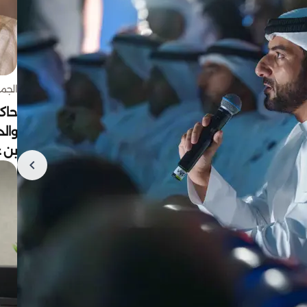
الجمعة 7 أغ
حاكم
وال
بن ع