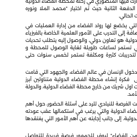
ك فيها المنصوري في رحلة لمحطة الفضاء الدولية
نامج الدفعة الثانية حيث تم اختيار "محمد الملا ونوره
 الحالي.
وح زايد 2 أهم التدريبات التي يخضع لها رواد الفضاء من إدارة العمليات في
افة إلى التدرب على الأمور العلمية الخاصة بالفيزياء
الدولية هو تعاون دولي، والوصول إليه يتطلب تحديات
تي تستمر لساعات طويلة لغاية الوصول للمحطة و
 لتدريبات كثيرة ومكثفة تستمر لخمس سنوات حتى
ول الإنسان في عالم الفضاء، والجهود التي قامت
 فكرة إنشاء محطة الفضاء الدولية متناولين أبرز
رات اول شريك من خارج محطة الفضاء الدولية، والدولة
 من 800 مشارك، حيث أتيحت الفرصة للنيادي للرد على أسئلة الحضور، حول أهم
ضاء الدولية والتي يرغب في استكمالها عقب عودته
لية، إلى جانب إجابته عن أهم الأمور التي يفتقدها
ن الفضاء" ليوفر للجمهور فرصة فريدة للتواصل