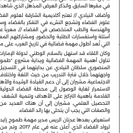
في مقرها السابق، واتذكر العرض المذهل الذي شاهدته 
وأضاف النيادي // تعتبر أكاديمية الشارقة لعلوم الف
علوم الفضاء وتشجع النشء في التفكر بالفضاء وس
والهندسة والطب المتخصص في الفضاء //، معرباً عن س
أسئلة واستفسارات الطلبة والحضور، ومشاركتهم المع
التي تُعد أطول مهمة فضائية في تاريخ العرب، على م
وكان اللقاء قد استهل بالسلام الوطني لدولة الإمارات
تناول أهمية المهمة الفضائية وبداية مشروع "طموح
المنصوري سلطان النيادي عن بدايتهما في التسجيل ببرن
واجهتهما خلال فترة التدريب من حيث اللغة واختلاف 
الاجتماعية، مشيران إلى أن دعم القيادة الرشيدة والأه
الاستمرار لغاية الوصول إلى محطة الفضاء الدولية
القادمة بأهمية التركيز على الأهداف وتنمية الشغف وا
التحصيل العلمي، مشيران إلى أن هناك العديد م
والصفات التي يجب أن يتحلى بها رائد الفضاء.
لرواد الفضاء ال