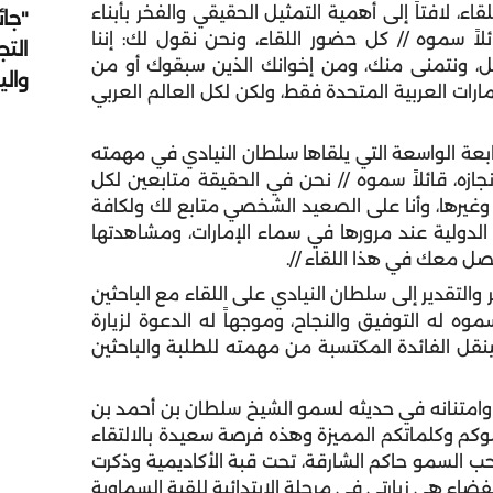
، لافتاً إلى أهمية التمثيل الحقيقي والفخر بأبناء
"جائ
اً سموه // كل حضور اللقاء، ونحن نقول لك: إننا
التج
ل، ونتمنى منك، ومن إخوانك الذين سبقوك أو من
وال
ارات العربية المتحدة فقط، ولكن لكل العالم العربي
بعة الواسعة التي يلقاها سلطان النيادي في مهمته
ازه، قائلاً سموه // نحن في الحقيقة متابعين لكل
يرها، وأنا على الصعيد الشخصي متابع لك ولكافة
لدولية عند مرورها في سماء الإمارات، ومشاهدتها
صل معك في هذا اللقاء //.
والتقدير إلى سلطان النيادي على اللقاء مع الباحثين
موه له التوفيق والنجاح، وموجهاً له الدعوة لزيارة
ينقل الفائدة المكتسبة من مهمته للطلبة والباحثين
ه وامتنانه في حديثه لسمو الشيخ سلطان بن أحمد بن
وكم وكلماتكم المميزة وهذه فرصة سعيدة بالالتقاء
احب السمو حاكم الشارقة، تحت قبة الأكاديمية وذكرت
لفضاء هي زيارتي في مرحلة الابتدائية للقبة السماوية