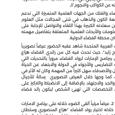
عن الكواكب والنجوم //.
ضاء والفلك من الجهات العلمية المتميزة التي تدعم
عة الكون والذهاب في شتى المجالات مثل العلوم
عادته الكبيرة بهذا اللقاء والتواصل للإجابة على
لومات والأبحاث العلمية المتعلقة بتفاصيل مهمته
تن محطة الفضاء الدولية.
 العربية المتحدة شاهد عقبه الحضور عرضاً تصويرياً
 زايد"، حيث تحدث فيه كل من رائدي الفضاء هزاع
امج الإمارات لرواد الفضاء، مروراً بالتحديات التي
التضاريس والأجواء في الدولة والابتعاد عن الحياة
ل والأصدقاء سهل كثيراً من المهمة وكان له الأثر في
، كما وجها خلال العرض التصويري رسالةً للأجيال
لجد والاجتهاد، بالإضافة إلى الانضباط والتركيز على
ن التخصصات التي تهيئ الشخص ليكون رائد فضاء
استعرض بعدها عدنان الريس مدير مهمة طموح زايد 2، عرضاً مرئياً ألقى الضوء خلاله على برنامج الامارات
ذي أُعلن عنه في عام 2017، وتم من خلاله اختيار رواد الفضاء "هزاع المنصوري وسلطان