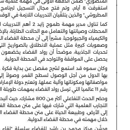
المنصوري" ضمن الدفعة الأولى في مهمة علمية شار
استغرقت 8 أيام، وتم فتح مجال التسجيل لبر
المطروشي" والذين يتلقّيان التدريبات اللازمة في الوقت
كما تناول مدير مهمة طم
المحطات وصيانتها والتعامل مع الحالات الطارئة، بالإض
والكيمياء والجيولوجيا، مشيراً إلى أن محطة الفضاء 
وصعوبات كبيرة مثل عملية الانطلاق بالصواريخ ال
تحديات الجاذبية، موضحاً أن رواد الفضاء يخضعون
يحصل على الموافقة والتواجد في المحطة الدولية.
وكان سموه قد استمع لشرح مفصل عن بداية فكرة دخ
بها الدول من أجل الوصول لسطح القمر، وصولاً إلى
مواصفاتها ومكوناتها وآلية عملها، وتعتبر دولة الإما
رقم 11 عالميا التي ترسل رواد الفضاء بمهمات طويلة الأمد.
وحضر الحدث التفاعلي أكثر
التجارب العلمية التي شارك فيها على متن محطة الف
إلى الأرض، وطبيعة الحياة على متن محطة الفضاء الدو
خلال مهمته في محطة الفضاء الدولية.
ودشّن مركز محمد بن راشد للفضاء سلسلة "لقاء م