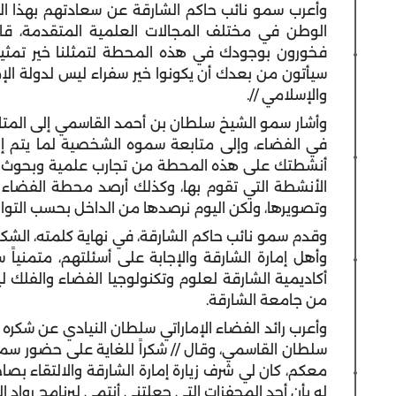
وأعرب سمو نائب حاكم الشارقة عن سعادتهم بهذا اللقاء
الوطن في مختلف المجالات العلمية المتقدمة، قائل
فخورون بوجودك في هذه المحطة لتمثلنا خير تمثي
سيأتون من بعدك أن يكونوا خير سفراء ليس لدولة الإم
والإسلامي //.
وأشار سمو الشيخ سلطان بن أحمد القاسمي إلى المتا
في الفضاء، وإلى متابعة سموه الشخصية لما يتم إنج
أنشطتك على هذه المحطة من تجارب علمية وبحوث وغ
الأنشطة التي تقوم بها، وكذلك أرصد محطة الفضاء ا
وتصويرها، ولكن اليوم نرصدها من الداخل بحسب التوا
وقدم سمو نائب حاكم الشارقة، في نهاية كلمته، الشكر 
وأهل إمارة الشارقة والإجابة على أسئلتهم، متمنياً س
أكاديمية الشارقة لعلوم وتكنولوجيا الفضاء والفلك ل
من جامعة الشارقة.
وأعرب رائد الفضاء الإماراتي سلطان النيادي عن شكر
سلطان القاسمي، وقال // شكراً للغاية على حضور سم
معكم، كان لي شرف زيارة إمارة الشارقة والالتقاء بص
له بأن أحد المحفزات التي جعلتني أنتمي لبرنامج رواد ا