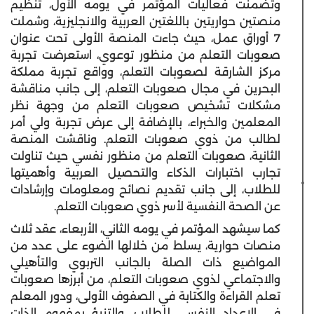
وتضمنت فعاليات المؤتمر في يومه الأول، تنظيم
منصتين حواريتين باللغتين العربية والانجليزية، وشملت
7 أوراق عمل، حيث جاءت المنصة الأولى تحت عنوان
صعوبات التعلم من منظور توعوي، استعرضت تجربة
مركز الشارقة لصعوبات التعلم، وواقع تجربة مملكة
البحرين في مجال صعوبات التعلم، إلى جانب مناقشة
مشكلات تشخيص صعوبات التعلم من وجهة نظر
المعلمين والخبراء، بالإضافة إلى عرض تجربة ولي أمر
لطالب من ذوي صعوبات التعلم. وناقشت المنصة
الثانية، صعوبات التعلم من منظور نفسي حيث تناولت
تجارب اختبارات الذكاء والتحصيل العربية وأهميتها
للطلاب، إلى جانب تقديم نصائح ومعلومات وإرشادات
عن الصحة النفسية لأسر ذوي صعوبات التعلم.
كما سيشهد المؤتمر في يومه الثاني، الأربعاء، عقد ثلاث
منصات حوارية، يسلط من خلالها الضوء على عدد من
المواضيع ذات الصلة بالجانب التربوي والتأهيلي
والاجتماعي لذوي صعوبات التعلم، من أبرزها صعوبات
تعلم القراءة والكتابة في الصفوف الأولى، ودور المعلم
في الإعداد النفسي للطلاب، والتنبؤ بمفهوم الذات