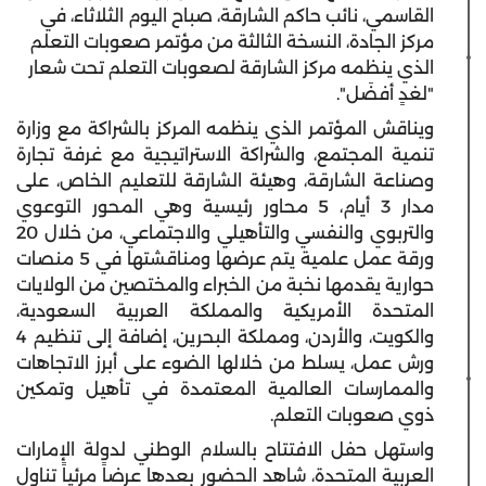
القاسمي، نائب حاكم الشارقة، صباح اليوم الثلاثاء، في
مركز الجادة، النسخة الثالثة من مؤتمر صعوبات التعلم
الذي ينظمه مركز الشارقة لصعوبات التعلم تحت شعار
"لغدٍ أفضَل".
ويناقش المؤتمر الذي ينظمه المركز بالشراكة مع وزارة
تنمية المجتمع، والشراكة الاستراتيجية مع غرفة تجارة
وصناعة الشارقة، وهيئة الشارقة للتعليم الخاص، على
مدار 3 أيام، 5 محاور رئيسية وهي المحور التوعوي
والتربوي والنفسي والتأهيلي والاجتماعي، من خلال 20
ورقة عمل علمية يتم عرضها ومناقشتها في 5 منصات
حوارية يقدمها نخبة من الخبراء والمختصين من الولايات
المتحدة الأمريكية والمملكة العربية السعودية،
والكويت، والأردن، ومملكة البحرين، إضافة إلى تنظيم 4
ورش عمل، يسلط من خلالها الضوء على أبرز الاتجاهات
والممارسات العالمية المعتمدة في تأهيل وتمكين
ذوي صعوبات التعلم.
واستهل حفل الافتتاح بالسلام الوطني لدولة الإمارات
العربية المتحدة، شاهد الحضور بعدها عرضاً مرئياً تناول