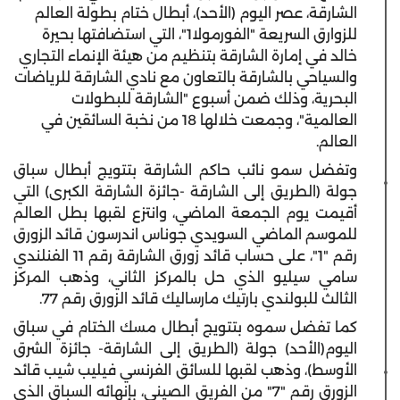
الشارقة، عصر اليوم (الأحد)، أبطال ختام بطولة العالم
للزوارق السريعة "الفورمولا1"، التي استضافتها بحيرة
خالد في إمارة الشارقة بتنظيم من هيئة الإنماء التجاري
والسياحي بالشارقة بالتعاون مع نادي الشارقة للرياضات
البحرية، وذلك ضمن أسبوع "الشارقة للبطولات
العالمية"، وجمعت خلالها 18 من نخبة السائقين في
العالم.
وتفضل سمو نائب حاكم الشارقة بتتويج أبطال سباق
جولة (الطريق إلى الشارقة -جائزة الشارقة الكبرى) التي
أقيمت يوم الجمعة الماضي، وانتزع لقبها بطل العالم
للموسم الماضي السويدي جوناس اندرسون قائد الزورق
رقم "1"، على حساب قائد زورق الشارقة رقم 11 الفنلندي
سامي سيليو الذي حل بالمركز الثاني، وذهب المركز
الثالث للبولندي بارتيك مارساليك قائد الزورق رقم 77.
كما تفضل سموه بتتويج أبطال مسك الختام في سباق
اليوم(الأحد) جولة (الطريق إلى الشارقة- جائزة الشرق
الأوسط)، وذهب لقبها للسائق الفرنسي فيليب شيب قائد
الزورق رقم "7" من الفريق الصيني، بإنهائه السباق الذي