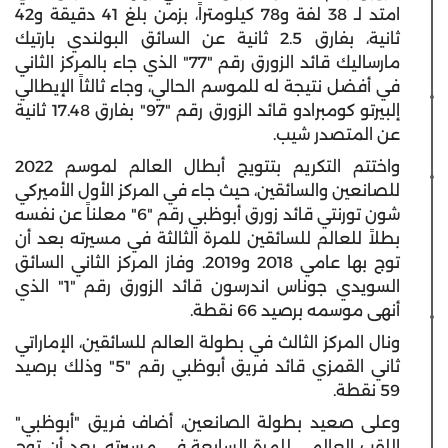
امتد لـ 38 لفة و78 كيلومتراً، بزمن بلغ 41 دقيقة و42
ثانية، بفارق 2.5 ثانية عن السائق البولندي بارتيك
مارساليك قائد الزورق رقم "77" الذي جاء بالمركز الثاني
في أفضل نتيجة له للموسم الحالي، وجاء ثالثاً الإيطالي
إلبيرتو كومبرادو قائد الزورق رقم "97" بفارق 17.48 ثانية
عن المتصدر شيب.
واختتم التكريم بتتويج أبطال العالم لموسم 2022
للصانعين والسائقين، حيث جاء في المركز الأول الأميركي
شون تورنتي قائد زورق أبوظبي رقم "6" معلناً عن نفسه
بطلاً للعالم للسائقين للمرة الثالثة في مسيرته بعد أن
توج بها عامي 2018 و2019. وفاز المركز الثاني السائق
السويدي جوناس اندرسون قائد الزورق رقم "1" الذي
أنهى موسمه برصيد 66 نقطة.
ونال المركز الثالث في بطولة العالم للسائقين، الإماراتي
ثاني القمزي قائد فريق أبوظبي رقم "5" وذلك برصيد
59 نقطة.
وعلى صعيد بطولة الصانعين، أضاف فريق "أبوظبي"
اللقب العالمي للمرة السابعة في مسيرته، بعد أن توج