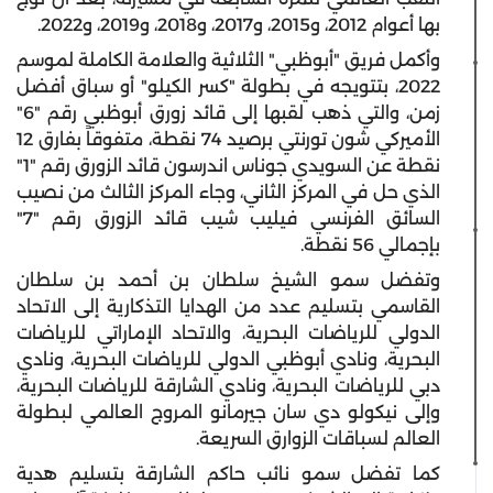
بها أعوام 2012، و2015، و2017، و2018، و2019، و2022.
وأكمل فريق "أبوظبي" الثلاثية والعلامة الكاملة لموسم
2022، بتتويجه في بطولة "كسر الكيلو" أو سباق أفضل
زمن، والتي ذهب لقبها إلى قائد زورق أبوظبي رقم "6"
الأميركي شون تورنتي برصيد 74 نقطة، متفوقاً بفارق 12
نقطة عن السويدي جوناس اندرسون قائد الزورق رقم "1"
الذي حل في المركز الثاني، وجاء المركز الثالث من نصيب
السائق الفرنسي فيليب شيب قائد الزورق رقم "7"
بإجمالي 56 نقطة.
وتفضل سمو الشيخ سلطان بن أحمد بن سلطان
القاسمي بتسليم عدد من الهدايا التذكارية إلى الاتحاد
الدولي للرياضات البحرية، والاتحاد الإماراتي للرياضات
البحرية، ونادي أبوظبي الدولي للرياضات البحرية، ونادي
دبي للرياضات البحرية، ونادي الشارقة للرياضات البحرية،
وإلى نيكولو دي سان جيرمانو المروج العالمي لبطولة
العالم لسباقات الزوارق السريعة.
كما تفضل سمو نائب حاكم الشارقة بتسليم هدية