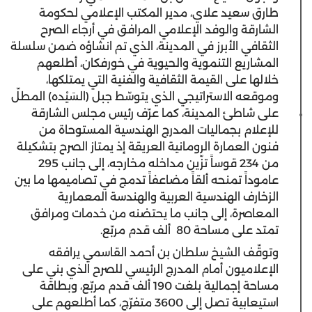
طارق سعيد علاي، مدير المكتب الإعلامي لحكومة
الشارقة والوفد الإعلامي المرافق في أرجاء الصرح
الثقافي الأبرز في المدينة، الذي تم انشاؤه ضمن سلسلة
المشاريع التنموية والحيوية في خورفكان، أطلعهم
خلالها على القيمة الثقافية والفنية التي يمتلكها،
وموقعه الاستراتيجي الذي يتوسّط جبل (السَيْده) المطلّ
على شاطئ المدينة، كما عرّف رئيس مجلس الشارقة
للإعلام بجماليات المدرج الهندسية المستوحاة من
فنون العمارة الرومانية العريقة إذ يمتاز الصرح بتشكيلة
من 234 قوساً تزّين مداخله مخارجه، إلى جانب 295
عاموداً تمنحه ألقاً مضاعفاً تدمج في تصاميمها ما بين
الزخارف الهندسية العربية والهندسة المعمارية
المعاصرة، إلى جانب ما يحتضنه من خدمات ومرافق
تمتد على مساحة 80 ألف قدم مربّع.
وتوقّف الشيخ سلطان بن أحمد القاسمي يرافقه
الإعلاميون أمام المدرج الرئيسي للصرح الذي بني على
مساحة إجمالية بلغت 190 ألف قدم مربّع، وبطاقة
استيعابية تصل إلى 3600 متفرّج، كما أطلعهم على