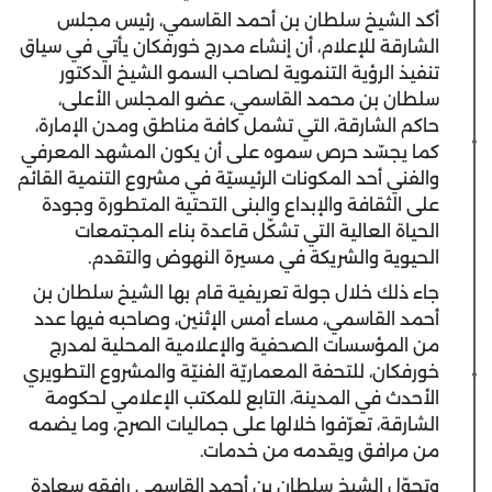
أكد الشيخ سلطان بن أحمد القاسمي، رئيس مجلس
الشارقة للإعلام، أن إنشاء مدرج خورفكان يأتي في سياق
تنفيذ الرؤية التنموية لصاحب السمو الشيخ الدكتور
سلطان بن محمد القاسمي، عضو المجلس الأعلى،
حاكم الشارقة، التي تشمل كافة مناطق ومدن الإمارة،
كما يجسّد حرص سموه على أن يكون المشهد المعرفي
والفني أحد المكونات الرئيسيّة في مشروع التنمية القائم
على الثقافة والإبداع والبنى التحتية المتطورة وجودة
الحياة العالية التي تشكّل قاعدة بناء المجتمعات
الحيوية والشريكة في مسيرة النهوض والتقدم.
جاء ذلك خلال جولة تعريفية قام بها الشيخ سلطان بن
أحمد القاسمي، مساء أمس الإثنين، وصاحبه فيها عدد
من المؤسسات الصحفية والإعلامية المحلية لمدرج
خورفكان، للتحفة المعماريّة الفنيّة والمشروع التطويري
الأحدث في المدينة، التابع للمكتب الإعلامي لحكومة
الشارقة، تعرّفوا خلالها على جماليات الصرح، وما يضمه
من مرافق ويقدمه من خدمات.
وتجوّل الشيخ سلطان بن أحمد القاسمي رافقه سعادة