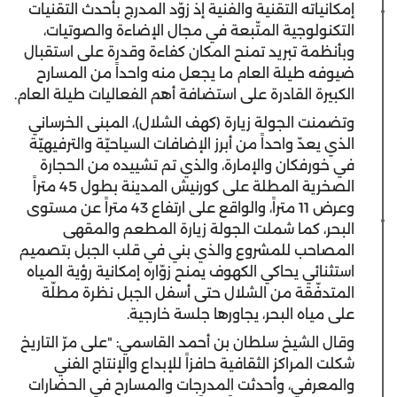
إمكانياته التقنية والفنية إذ زوّد المدرج بأحدث التقنيات
التكنولوجية المتّبعة في مجال الإضاءة والصوتيات،
وبأنظمة تبريد تمنح المكان كفاءة وقدرة على استقبال
ضيوفه طيلة العام ما يجعل منه واحداً من المسارح
الكبيرة القادرة على استضافة أهم الفعاليات طيلة العام.
وتضمنت الجولة زيارة (كهف الشلال)، المبنى الخرساني
الذي يعدّ واحداً من أبرز الإضافات السياحيّة والترفيهيّة
في خورفكان والإمارة، والذي تم تشييده من الحجارة
الصخرية المطلة على كورنيش المدينة بطول 45 متراً
وعرض 11 متراً، والواقع على ارتفاع 43 متراً عن مستوى
البحر، كما شملت الجولة زيارة المطعم والمقهى
المصاحب للمشروع والذي بني في قلب الجبل بتصميم
استثنائي يحاكي الكهوف يمنح زوّاره إمكانية رؤية المياه
المتدفّقة من الشلال حتى أسفل الجبل نظرة مطلّة
على مياه البحر، يجاورها جلسة خارجية.
وقال الشيخ سلطان بن أحمد القاسمي: "على مرّ التاريخ
شكلت المراكز الثقافية حافزاً للإبداع والإنتاج الفني
والمعرفي، وأحدثت المدرجات والمسارح في الحضارات