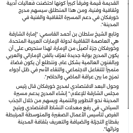
القديمة قيمة وفرقاً كبيراً كونها احتضنت فعاليات أدبية
وثقافية وفنية، ومن هذا المنطلق سيسهم مدرج
خورفكان في دعم المسيرة الثقافية والفنية في
المدينة".
وتابع الشيخ سلطان بن أحمد القاسمي: "إمارة الشارقة
هي العاصمة الثقافية لدولة الإمارات العربية المتحدة،
وخورفكان جزءٌ أصيلٌ من الإمارة، لهذا سنحرص على أن
يكون المدرج بوابة جديدة تعرّف بالفن الإماراتي والعربي
وبالفنون العالمية بشكل عام، ونتطلع أن يكون فضاءً
متميزاً للتفاعل الاجتماعي والتقاء الأسر في ظل أجواء
تمزج ما بين عراقة الماضي والحاضر".
وحول البعد الاقتصادي لمدرج خورفكان قال رئيس
مجلس الشارقة للإعلام:" إنشاء المدرج يدعم مسيرة
المدينة نحو التطوير والتنمية، ويسهم من خلال الجذب
السياحي، في رفع معدلات النشاط الاقتصادي ويتيح
الفرص لتأسيس الأعمال الصغيرة والمتوسطة المرتبطة
بقطاع التجزئة والضيافة والتعريف بثقافة المدينة
وتراثها".