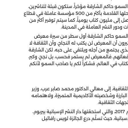
السمو حاكم الشارقة مؤخراً، ستكون قبلة للناشرين،
وباباً مشرعاً أمام سوق الكتاب العالمي، لترفده في مراحلها القادمة بأكثر من 500 مؤسسة عاملة في قطاع
 إلى مليون كتاب يومياً، كما سيتم توفير أكثر من
حب السمو حاكم الشارقة أول سطر من سيرة معرض
 العام 1982، يومها اعتقد كثيرون أن المعرض لن يكتب له النجاح، وأن الثقافة لا
 الذي يجتمع من أجله ويلتقي على حبه، لكن الشارقة
وقعاتهم، فالمعرض لم يستمر فحسب، بل نجح، وكبر،
كتاب في العالم، فشكراً لكم يا صاحب السمو لأنكم
قافية، إلى معالي الدكتور محمد صابر عرب، وزير
 البارزة وشخصيته الأكاديمية المتميزة، ولاهتمامه
جهات الثقافية.
وكرّم سموه الفائز بجائزة ترجمان في دورتها الأولى لعام 2017، والتي استحقتها دار النشر الإسبانية بيربوم،
سبانية، حيث تسلّم درع الجائزة لويس رافائيل