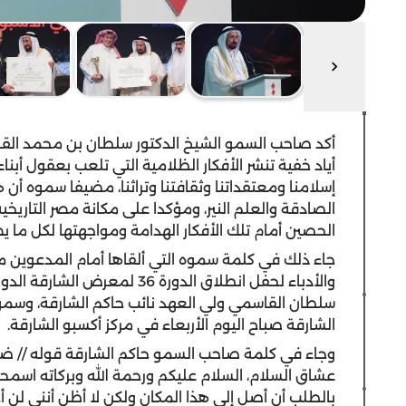
أكد صاحب السمو الشيخ الدكتور سلطان بن محمد الق
أياد خفية تنشر الأفكار الظلامية التي تلعب بعقول أبنا
إسلامنا ومعتقداتنا وثقافتنا وتراثنا، مضيفا سموه أن هذ
الصادقة والعلم النير، ومؤكدا على مكانة مصر التاري
الحصين أمام تلك الأفكار الهدامة ومواجهتها لكل ما يضر
جاء ذلك في كلمة سموه التي ألقاها أمام المدعوين 
والأدباء لحفل انطلاق الدورة 
سلطان القاسمي ولي العهد نائب حاكم الشارقة، وسمو 
الشارقة صباح اليوم الأربعاء في مركز أكسبو الشارقة.
وجاء في كلمة صاحب السمو حاكم الشارقة قوله // ضيوف
عشاق السلام، السلام عليكم ورحمة الله وبركاته اسمح
بالطلب أن أصل إلى هذا المكان ولكن لا أظن أنني لن أ