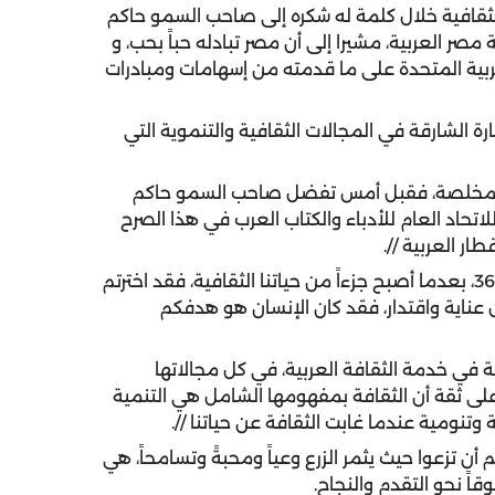
لثقافية خلال كلمة له شكره إلى صاحب السمو حاكم
صر العربية، مشيرا إلى أن مصر تبادله حباً بحب، و
لعربية المتحدة على ما قدمته من إسهامات ومبادرات
ارة الشارقة في المجالات الثقافية والتنموية التي
د المخلصة، فقبل أمس تفضل صاحب السمو حاكم
اتحاد العام للأدباء والكتاب العرب في هذا الصرح
ر العربية //.
وتابع // اليوم تفتتحون معرض الشارقة الدولي للكتاب 36، بعدما أصبح جزءاً من حياتنا الثقافية، فقد اخترتم
عناية واقتدار، فقد كان الإنسان هو هدفكم
ة في خدمة الثقافة العربية، في كل مجالاتها
 على ثقة أن الثقافة بمفهومها الشامل هي التنمية
 وتنومية عندما غابت الثقافة عن حياتنا //.
م أن تزعوا حيث يثمر الزرع وعياً ومحبةً وتسامحاً، هي
ً نحو التقدم والنجاح.