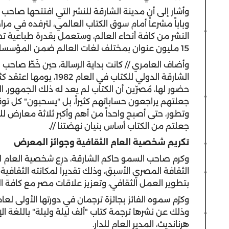
وأشار إلى أن مدينة الشارقة للنشر التي افتتحها صاحب 
النشر من كافة أنحاء العالم، وستعمل بقدرة طباعية تصل
15 مليون عنوان بمختلف لغات العالم ضمن المؤسسات ودور النشر العاملة في المدينة.
وأضاف العامري // كانت بداية الرسالة، حين خَطَّ صا
الشارقة الدولي للكتاب في
حضور لها، مُصرّين أن الكتاب لم يعد له ذلك الجمهور،
جعلتهم يراجعون حساباتهم كثيراً، بل "يسحبون" كل ت
وتطور، حتى أصبح واحداً من أهم وأكبر ثلاثة معارض لل
جعلتم من الكتاب أساس بنيان نهضتنا //.
تكريم شخصية العام الثقافية وجوائز المعرض
وكرم صاحب السمو حاكم الشارقة، درع شخصية العام الث
الثقافة المصري الأسبق، وذلك تقديراً لمكانته الثقافية
بتطوير العمل الثقافي، وتعزيز علاقات مصر مع كافة ال
وذلك عن نشرها ترجمة كتاب "ألف ليلة وليلة" باللغة الإ
هرنانديث، المدير العام للدار.