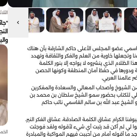
الثلاثاء 4 أغسط
"جائ
التج
وال
اسمي عضو المجلس الأعلى حاكم الشارقة بأن هناك
ءنا وتجعلها خاوية من العلم والفكر والثقافة وتهدد
ا الظلام الذي ينشروه لا يواجه إلا بنور الكلمة
خية ودورها في حفظ أمان المنطقة وكونها الحصن
 عالمنا العربي.
من الشيوخ وأصحاب المعالي والسعادة والمفكرين
36 لمعرض الشارقة الدولي للكتاب بحضور سمو الشيخ سلطان بن محمد بن
الشيخ عبد الله بن سالم القاسمي نائب حاكم
نا الكرام عشاق الكلمة الصادقة، عشاق الفكر النير،
وا لي لم أكن قد رتبت أي شيء لأقوله ولقد فوجئت
الخميس 30 
جد ما أقوله أمام من أحببت فيهم المواكبة والمبادرة