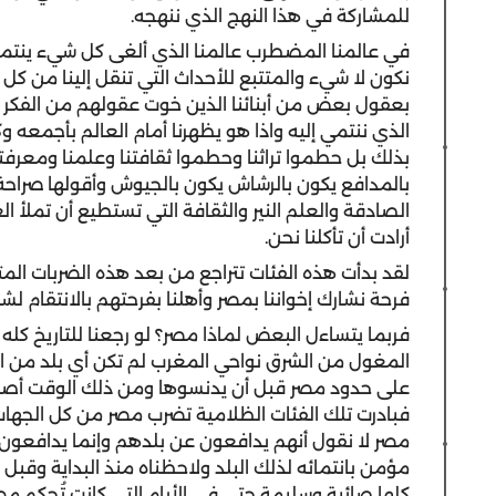
للمشاركة في هذا النهج الذي ننهجه.
في عالمنا المضطرب عالمنا الذي ألغى كل شيء ينتمي ل
نكون لا شيء والمتتبع للأحداث التي تنقل إلينا من كل 
بعقول بعض من أبنائنا الذين خوت عقولهم من الفكر و
الذي ننتمي إليه واذا هو يظهرنا أمام العالم بأجمعه و
بذلك بل حطموا تراثنا وحطموا ثقافتنا وعلمنا ومعرفتن
بالمدافع يكون بالرشاش يكون بالجيوش وأقولها صراحة م
الصادقة والعلم النير والثقافة التي تستطيع أن تملأ الع
أرادت أن تأكلنا نحن.
لقد بدأت هذه الفئات تتراجع من بعد هذه الضربات المت
فرحة نشارك إخواننا بمصر وأهلنا بفرحتهم بالانتقام لش
فربما يتساءل البعض لماذا مصر؟ لو رجعنا للتاريخ كل
المغول من الشرق نواحي المغرب لم تكن أي بلد من الب
على حدود مصر قبل أن يدنسوها ومن ذلك الوقت أصب
فبادرت تلك الفئات الظلامية تضرب مصر من كل الجها
مصر لا نقول أنهم يدافعون عن بلدهم وإنما يدافعون عن 
مؤمن بانتمائه لذلك البلد ولاحظناه منذ البداية وقبل
كلها صائبة وسليمة حتى في الأيام التي كانت تُحكم مصر