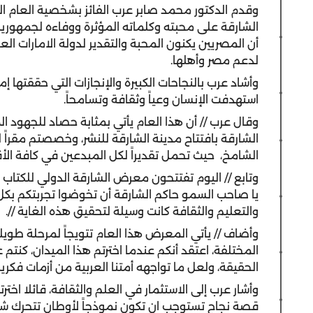
وقدم الدكتور محمد صابر عرب الفائز بشخصية العام ا
الشارقة على محبته وكلماته المؤثرة ووفاءه لجمهورية م
أن المصريين يكنون المحبة والتقدير لدولة الامارات ا
لدعم مصر وأهلها.
وأشاد عرب بالنجاحات الكبيرة والإنجازات التي حققتها إم
استهدفت الإنسان وعياً وثقافة وتسامحاً.
وقال عرب // أن هذا العام يأتي بمثابة حصاد للجهو
الشارقة بافتتاح مدينة الشارقة للنشر، وخصصتم مقراً لل
الشامخ، حيث تحمل تقديراً لكل المبدعين في كافة الأقطا
يا صاحب السمو حاكم الشارقة أن تخوضوا تجربتكم بكل 
والتعليم والثقافة كانت وسيلة لتحقيق هذه الغاية //.
وأضاف // يأتي المعرض هذا العام تتويجاً لمرحلة طويل
المختلفة، اعتقد أنكم عندما اخترتم هذا الميدان، كنتم
الحقيقة، ولعل ما تواجهه أمتنا العربية من أزمات فكرية
وأشار عرب إلى الاستثمار في العلم والثقافة، قائلا اخترت
قصة نجاح تستوجب ان تكون نموذجاً لأوطان تتحرك شوقا