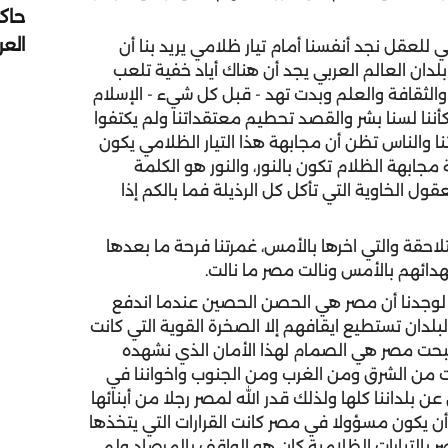
حاك
الع
لعقل نجد أنفسنا أمام تيار ظلامي يريد بنا أن
بلدان العالم العربي يجد أن هناك أياد خفية تلعب
الثقافة والعلم وبدت تهد - قبل كل شيء - الإسلام
كأننا لسنا بشر والقصد تحطيم معتقداتنا ولم يكتفوا
ا والناس تظن أن مجابهة هذا التيار الظلامي يكون
جابهة الظلام تكون بالنور، والنور هو الكلمة
قول الخاوية التي تأكل كل الرذيلة فما بالكم إذا
لاحقة والتي اخرها بالأمس، غمرتنا فرحة ما بعدها
هدائهم بالأمس ونالت مصر ما نالت.
ه لوجدنا أن مصر هي الحصن الحصين عندما اندفع
لدان تستطيع ايقافهم إلا الصخرة القوية التي كانت
حت مصر هي الصمام لهذا الأمان الذي نشهده
ت من الشرق ومن الغرب ومن الجنوب واخواننا في
بلداننا كلها ولذلك قدر الله لمصر رجلا من أبنائها
 أن يكون مسؤولا في مصر كانت القرارات التي يتخذها
 بالتيارات الظلامية كان هو الواقف بالمرصاد ولم