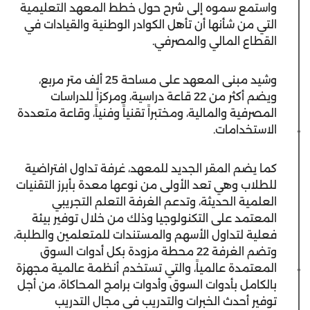
واستمع سموه إلى شرح حول خطط المعهد التعليمية
التي من شأنها أن تأهل الكوادر الوطنية والقيادات في
القطاع المالي والمصرفي.
وشيد مبنى المعهد على مساحة 25 ألف متر مربع،
ويضم أكثر من 22 قاعة دراسية، ومركزاً للدراسات
المصرفية والمالية، ومختبراً تقنياً وفنياً، وقاعة متعددة
الاستخدامات.
كما يضم المقر الجديد للمعهد، غرفة تداول افتراضية
للطلاب وهي تعد الأولى من نوعها معدة بأبرز التقنيات
العلمية الحديثة، وتدعم الغرفة التعلم التجريبي
المعتمد على التكنولوجيا وذلك من خلال توفير بيئة
فعلية لتداول الأسهم والمستندات للمتعلمين والطلبة،
وتضم الغرفة 22 محطة مزودة بكل أدوات السوق
المعتمدة عالمياً، والتي تستخدم أنظمة عالمية مجهزة
بالكامل بأدوات السوق وأدوات برامج المحاكاة، من أجل
توفير أحدث الخبرات والتدريب في مجال التدريب