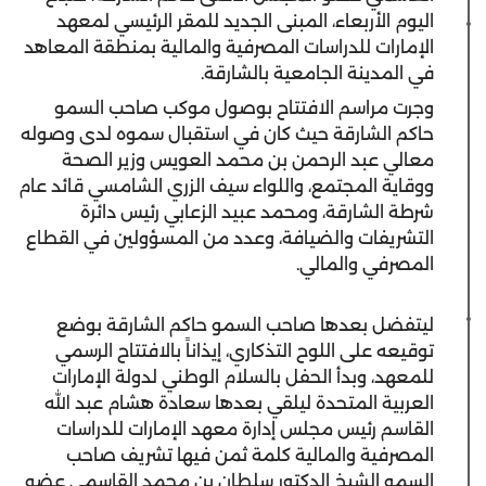
اليوم الأربعاء، المبنى الجديد للمقر الرئيسي لمعهد
الإمارات للدراسات المصرفية والمالية بمنطقة المعاهد
في المدينة الجامعية بالشارقة.
وجرت مراسم الافتتاح بوصول موكب صاحب السمو
حاكم الشارقة حيث كان في استقبال سموه لدى وصوله
معالي عبد الرحمن بن محمد العويس وزير الصحة
ووقاية المجتمع، واللواء سيف الزري الشامسي قائد عام
شرطة الشارقة، ومحمد عبيد الزعابي رئيس دائرة
التشريفات والضيافة، وعدد من المسؤولين في القطاع
المصرفي والمالي.
ليتفضل بعدها صاحب السمو حاكم الشارقة بوضع
توقيعه على اللوح التذكاري، إيذاناً بالافتتاح الرسمي
للمعهد، وبدأ الحفل بالسلام الوطني لدولة الإمارات
العربية المتحدة ليلقي بعدها سعادة هشام عبد الله
القاسم رئيس مجلس إدارة معهد الإمارات للدراسات
المصرفية والمالية كلمة ثمن فيها تشريف صاحب
السمو الشيخ الدكتور سلطان بن محمد القاسمي عضو