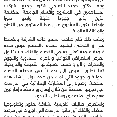
وجه الدكتور حميد النعيمي شكره لجميع الشركات
المساهمين في المشروع وأقسام الجامعة المختلفة
الذين بذلوا جهوداً حثيثة وأبدوا تميزاً
وإبداعاً ليكون المشروع على هذا المستوى من النجاح
والمكانة العالمية.
وعقب ذلك قام صاحب السمو حاكم الشارقة بالضغط
على زر التدشين ليشهد سموه والحضور عرض مادة
فلمية علمية تعنى بعلمي الفضاء والفلك، حيث تناول
العرض استعراض الكواكب والأجرام السماوية والنجوم
والمجرات والأبراج حسب تصنيفاتها القديمة والتاريخية،
كما تطرق العرض إلى بدء تأسيس محطة الفضاء
الدولية والجهود التي تمت من عدة دول لإنشاء هذه
المحطة، وصولاً إلى المشاركة الإماراتية في الدراسات
التي تجريها المحطة من خلال إرسال رواد فضاء إماراتيين
وهم هزاع المنصوري وسلطان النيادي.
واستعرض طالبات أكاديمية الشارقة لعلوم وتكنولوجيا
الفضاء والفلك أبرز نتائج الدراسات التي أجروها في مرصد
الشارقة، بالتعاون مع جهات خارجية عالمية من حيث