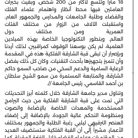
18 متراً وتتسع لأكثر من 200 شخص، وبقيت بخبرات
العاملين فيها محط أنظار واهتمام علماء الفلك
والفضاء وطلبة الجامعات والمدارس والجمهور العام،
واستقبلت الآلاف من الزوار من مختلف الفئات
العمرية ومن مختلف دول
العالم. وبتطور التكنولوجيا الخاصة بهذه الميادين
العلمية، لم يكن بوسعنا الوقوف كمراقبين، لذلك أردنا
وبإصرار أن تبقى قبة الشارقة الفلكية هذه في المقدمة
وأن تتميز بتجهيزها بأحدث التقنيات، وكان كل ذلك بفضل
الرعاية السامية والدعم السخي من صاحب السمو حاكم
الشارقة، والمتابعة المستمرة من سمو الشيخ سلطان
بن أحمد القاسمي، رئيس الجامعة //.
وتناول مدير جامعة الشارقة خلال كلمته أبرز التحديثات
التي تمت على قبة الشارقة الفلكية من حيث البرامج
المستخدمة والمعدات الخاصة بالإضاءة والصوت
ومنظومة التحكم عالية الجودة، بالإضافة إلى إضفاء
العنصر الترفيهي ليلبي رغبة الطلبة والجمهور بمختلف
الأعمار، مشيراً إلى أن القبة الفلكية ستستضيف العديد
من المؤتمرات وعلماء الفضاء خلال الفترة المقبلة، كما