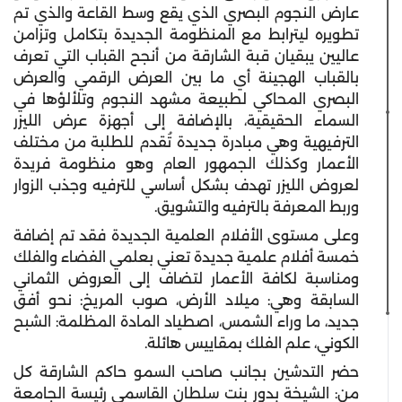
عارض النجوم البصري الذي يقع وسط القاعة والذي تم
تطويره ليترابط مع المنظومة الجديدة بتكامل وتزامن
عاليين يبقيان قبة الشارقة من أنجح القباب التي تعرف
بالقباب الهجينة أي ما بين العرض الرقمي والعرض
البصري المحاكي لطبيعة مشهد النجوم وتلألؤها في
السماء الحقيقية، بالإضافة إلى أجهزة عرض الليزر
الترفيهية وهي مبادرة جديدة تُقدم للطلبة من مختلف
الأعمار وكذلك الجمهور العام وهو منظومة فريدة
لعروض الليزر تهدف بشكل أساسي للترفيه وجذب الزوار
وربط المعرفة بالترفيه والتشويق.
وعلى مستوى الأفلام العلمية الجديدة فقد تم إضافة
خمسة أفلام علمية جديدة تعني بعلمي الفضاء والفلك
ومناسبة لكافة الأعمار لتضاف إلى العروض الثماني
السابقة وهي: ميلاد الأرض، صوب المريخ: نحو أفق
جديد، ما وراء الشمس، اصطياد المادة المظلمة: الشبح
الكوني، علم الفلك بمقاييس هائلة.
حضر التدشين بجانب صاحب السمو حاكم الشارقة كل
من: الشيخة بدور بنت سلطان القاسمي رئيسة الجامعة