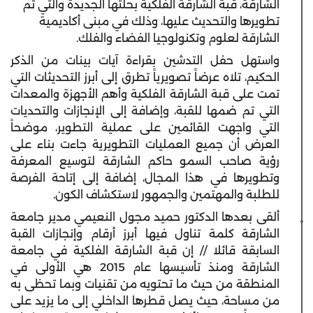
الشارقة، قبة الشارقة الفلكية بحلتها الجديدة والتي تم
تطويرها والتحديث عليها، وذلك في مبنى أكاديمية
الشارقة لعلوم وتكنولوجيا الفضاء والفلك.
واستهل حفل التدشين بقراءة آيات بينات من الذكر
الحكيم، تلاه عرضاً تصويرياً تطرق إلى أبرز التحديثات التي
تمت على قبة الشارقة الفلكية وأهم الأجهزة والمعدات
التي تم ضمها للقبة، وإضافة إلى الإنجازات والتحديات
التي واجهت القائمين على عملية التطوير، موضحاً
العرض أن جميع العمليات التطويرية جاءت بناء على
رؤية صاحب السمو حاكم الشارقة لتوسيع المعرفة
وتطويرها في هذا المجال، إضافة إلى إتاحة الفرصة
للطلبة والمهتمين والجمهور لاستكشاف الكون.
ألقى بعدها الدكتور حميد مجول النعيمي مدير جامعة
الشارقة كلمة تناول فيها أبرز أرقام وإنجازات القبة
السابقة قائلا // إن قبة الشارقة الفلكية في جامعة
الشارقة ومنذ تأسيسها عام 2015 هي الأولى في
المنطقة من حيث ما تحتويه من تقنيات وبما تحظى به
من مساحة، حيث يصل قطرها الداخلي إلى ما يزيد على