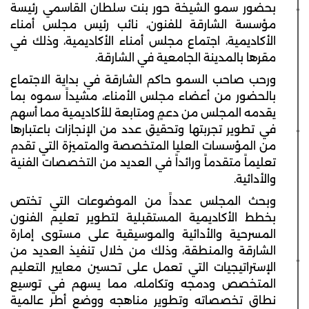
بحضور سمو الشيخة حور بنت سلطان القاسمي رئيسة
مؤسسة الشارقة للفنون، نائب رئيس مجلس أمناء
الأكاديمية، اجتماع مجلس أمناء الأكاديمية، وذلك في
مقرها بالمدينة الجامعية في الشارقة.
ورحب صاحب السمو حاكم الشارقة في بداية الاجتماع
بالحضور من أعضاء مجلس الأمناء، مشيداً سموه بما
يقدمه المجلس من دعمٍ ومتابعة للأكاديمية مما أسهم
في تطوير تجربتها وتحقيق عدد من الإنجازات باعتبارها
من المؤسسات العليا المتخصصة والمتميزة التي تقدم
تعليماً متقدماً ورائداً في العديد من التخصصات الفنية
والأدائية.
وبحث المجلس عدداً من الموضوعات التي تختص
بخطط الأكاديمية المستقبلية لتطوير تعليم الفنون
المسرحية والأدائية والموسيقية على مستوى إمارة
الشارقة والمنطقة، وذلك من خلال تنفيذ العديد من
الإستراتيجيات التي تعمل على تحسين معايير التعليم
المتخصص ودمجه وتكامله، مما يسهم في توسيع
نطاق تخصصاته وتطوير مناهجه ووضع أطر عالمية