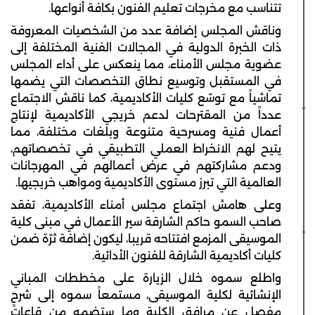
تتناسب مع مخرجات تعليم الفنون بكافة أنواعها.
وناقش المجلس إضافة عدد من الشخصيات المعروفة
ذات الخبرة الدولية في المجالات الفنية المختلفة إلى
عضوية مجلس الأمناء، مما ينعكس على أداء المجلس
في المستقبل وتوسيع نطاق التخصصات التي يضمها
تماشياً مع توسّع كليات الأكاديمية، كما ناقش الاجتماع
عدداً من المقترحات لدعم خريجي الأكاديمية لإنتاج
أعمال فنية ومسرحية متنوعة وبلغات مختلفة، مما
يتيح لهم الانخراط العملي التطبيقي في تخصصاتهم،
ودعم مشاركتهم في عرض أعمالهم في المهرجانات
العالمية التي تبرز مستوى الأكاديمية ومواهب خريجيها.
وعلى هامش اجتماع مجلس أمناء الأكاديمية، تفقد
صاحب السمو حاكم الشارقة سير الأعمال في مبنى كلية
الموسيقى المزمع افتتاحه قريبا، ليكون إضافة ثرّة ضمن
كليات أكاديمية الشارقة للفنون الأدائية.
واطلع سموه خلال الزيارة على مخططات المباني
الإنشائية لكلية الموسيقى، مستمعاً سموه إلى شرحٍ
مفصل عن مرافق الكلية وما ستضمه من قاعاتٍ