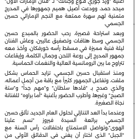
أغنية "ورد جوري فـوعْ وجناتك" لـ "فنان الإمارات الأول"
ميحد حمد، وودعت أصيل هميم جمهورها في المدرج
متمنية لهم سهرة ممتعة مع النجم الإماراتي حسين
الجسمي.
وبعد استراحة قصيرة، رحب الحضور بالمبدع حسين
الجسمي وسط هتافات وتصفيق عاليين، وعاش الفنان
ليلة فنية مميزة في مسقط رأسه خورفكان، وأخذ معه
جمهور المدرج إلى روعة اللحن وجمال الكلمة، وإيقاعات
تتراوح ما بين الرومانسية العالية والنغمات الحماسية.
ومنذ استقبال حسين الجسمي، تزايد الحماس بشكل
ملفت، وتفاعل الجمهور كثيراً مع باقة من أجمل أعماله،
والذي صدح بـ "قادها سلطان" و"مهم جداً" و"ستة
الصبح" وغيرها، وأطرب الحضور بأغنية "أما براوه" للفنانة
نجاة الصغيرة.
وعندما بدأ العد التنازلي لحلول العام الجديد، تألق حسين
الجسمي برائعة السيدة فيروز "نسم علينا
الهوى"،وتواصل الاستمتاع باحتفالات رأس السنة مع
"الجبل" الذي اختار أن يغني في الدقائق الأولى من