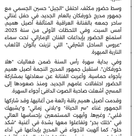
وسط حضور مكثف، احتفل "الجبل" حسين الجسمي مع
جمهور مدرج خورفكان بالعام الجديد، في حفل غنائي
ساحر جمعه بالفنانة العراقية المتألقة أصيل هميم،
أمس السبت، وفي اللحظات الأولى من سنة 2023،
استمتع الحضور بإبداعات الفنان الإماراتي، تحت سماء
"عروس الساحل الشرقي" التي تزينت بألوان الألعاب
النارية المبهرة.
وفي بداية سهرة رأس السنة ضمن فعاليات "هلا
خورفكان"، استقبل جمهور المدرج النجمة أصيل هميم
بأجواء حماسية، وأعربت الفنانة عن سعادتها بمشاركة
الحضور احتفالات عامهم الجديد، ومنذ صعودها إلى
المسرح، أشعلت صاحبة الصوت الدافئ أجواء السهرة.
وقدمت أصيل هميم باقة رائعة من أغانيها، وقد شاركها
الجمهور غناء "سر الحياة" و"بلاني زماني" و"يشبهك
قلبي"، وغيرها، وأبهرت المستمعين بإحساسها العالي
في "خلك بحر" وتفاعلوا معها بشدة في أغنية "شكد
حلو"، كما ألهبت الأجواء في المدرج بإبداعها في أداء