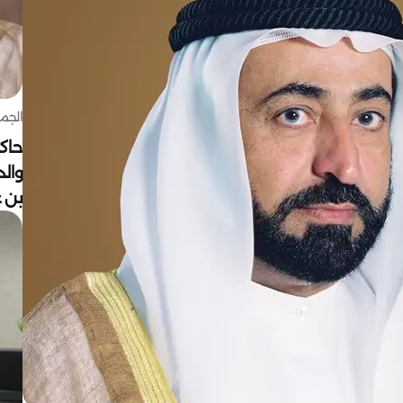
الجمعة 7 أغ
حاكم
وال
بن ع