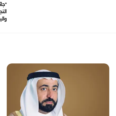
"جائ
التج
وال