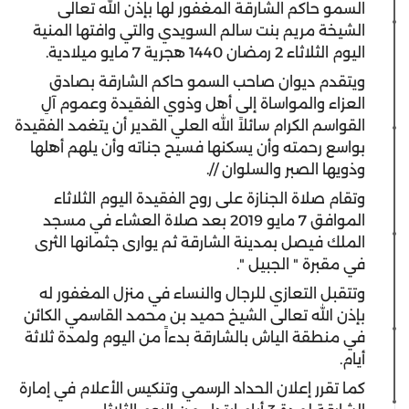
السمو حاكم الشارقة المغفور لها بإذن الله تعالى
الشيخة مريم بنت سالم السويدي والتي وافتها المنية
اليوم الثلاثاء 2 رمضان 1440 هجرية 7 مايو ميلادية.
ويتقدم ديوان صاحب السمو حاكم الشارقة بصادق
العزاء والمواساة إلى أهل وذوي الفقيدة وعموم آلِ
القواسم الكرام سائلاً الله العلي القدير أن يتغمد الفقيدة
بواسع رحمته وأن يسكنها فسيح جناته وأن يلهم أهلها
وذويها الصبر والسلوان //.
وتقام صلاة الجنازة على روح الفقيدة اليوم الثلاثاء
الموافق 7 مايو 2019 بعد صلاة العشاء في مسجد
الملك فيصل بمدينة الشارقة ثم يوارى جثمانها الثرى
في مقبرة " الجبيل ".
وتتقبل التعازي للرجال والنساء في منزل المغفور له
بإذن الله تعالى الشيخ حميد بن محمد القاسمي الكائن
في منطقة الياش بالشارقة بدءاً من اليوم ولمدة ثلاثة
أيام.
كما تقرر إعلان الحداد الرسمي وتنكيس الأعلام في إمارة