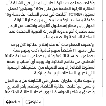
وأفادت معلومات دائرة الطيران المدني في الشارقة أن
الطائرة التركية الخاصة من طراز 604 "بومبادير" تحمل
تسجيل (TCTRB) أقلعت في تمام الساعة الخامسة و16
دقيقة مساء، بالتوقيت المحلي من مطار الشارقة
الدولي إلى مطار إسطنبول أتاتورك، واختفت عن الرادار
بعد مغادرة أجواء دولة الإمارات العربية المتحدة عند
الساعة السابعة والنصف مساء.
وتضيف المعلومات أنه عند إقلاع الطائرة كان يوجد
على متنها 11 شخصاً منهم ثمانية ركاب بينهم ستة
يحملون الجنسية التركية واثنين يحملون الاسبانية وثلاثة
أشخاص من طاقم الطائرة، ولا يوجد أي أسباب واضحة
لسقوط الطائرة إلا بعد الانتهاء من التحقيقات الرسمية
التي تجريها السلطات الإيرانية والتركية.
وأعربت دائرة الطيران المدني في الشارقة عن بالغ الحزن
والأسى لنبأ حادث الطائرة الخاصة، وتتقدم بأحر التعازي
وأصدق مشاعر المواساة، لذوي ضحايا الطائرة المنكوبة.
مشاركة
طباعة