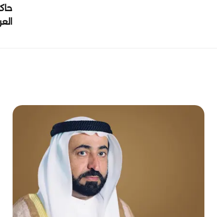
حاك
الع