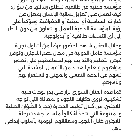
مؤسسة مدنية غير طائفية، تنطلق رسالتها من سؤال:
كيف نعمل على تعزيز إنسانية الإنسان بمعزل عن
خياراته السياسية أو الدينية أو الجغرافية، ومؤكداً على
رؤية المؤسسة الداعية للعمل والتعاون من دون النظر
إلى أي انتماءات طائفية أو أيدولوجية.
وخلال الحفل، شاهد الحضور عرضاً مرئياً تناول تجربة
مؤسسة عامل الدولية في مجال دعم اللاجئين وتوفير
فرص التعليم والتدريب لهم لمساعدتهم على تطوير
مواهبهم وتعلم العديد من الأعمال المفيدة التي
تسهم في الدعم النفسي والمهني والاستقرار لهم
ولأسرهم.
كما قدم الفنان السوري نزار علي بدر لوحات فنية
تشكيلية، تروي حكايات اللجوء والمعاناة التي تواجه
اللاجئين، من خلال توليف الحجارة (حجارة الصوّان الصلبة
والمتنوعة التي تتخذ أشكالهاً ملساء) جسّدت رحلة
اللاجئين خلال اللجوء ومعاناتهم اليومية بأسلوب إبداعي
باهر.