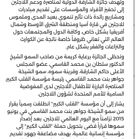
وتهدف جائزة الشارقة الدولية لمناصرة ودعم اللاجئين
إلى تحفيز الأفراد والمؤسسات على تقديم مبادرات
ومشاريع رائدة ذات تأثير تنموي بعيد المدى وملموس
للاجئين في قارة آسيا ومنطقة الشرق الأوسط وشمال
أفريقيا بشكل خاص، وكافة الدول والمجتمعات حول
العالم التي تعاني ظروفاً خاصة ناتجة عن الكوارث
والنزاعات والفقر بشكل عام.
وتحظى الجائزة برعاية كريمة من صاحب السمو الشيخ
الدكتور سلطان بن محمد القاسمي، عضو المجلس
الأعلى حاكم الشارقة، وقرينة سموه، سمو الشيخة
جواهر بنت محمد القاسمي، رئيسة مؤسسة القلب الكبير،
المناصرة البارزة للأطفال اللاجئين لدى المفوضية
السامية للأمم المتحدة لشؤون اللاجئين.
يشار إلى أن مؤسسة "القلب الكبير" انطلقت رسمياً بقرار
من سمو الشيخة جواهر بنت محمد القاسمي في يونيو
2015 تزامناً مع اليوم العالمي للاجئين، بعد إصدار
سموها قراراً قضى بتحويل حملة "القلب الكبير" إلى
مؤسسة إنسانية عالمية، بهدف مضاعفة جهود تقديم