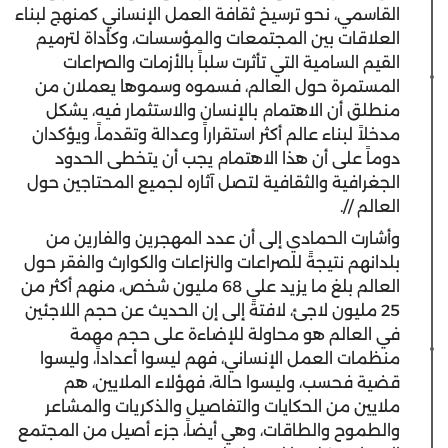
القاسمي، نحو ترسيخ ثقافة العمل الإنساني كمنهج لبناء
العلاقات بين المجتمعات والمؤسسات، وكأداة لترميم
القيم السامية التي تأثرت سلباً بالأزمات والصراعات
المستمرة حول العالم، فسموه وسموها يعملان من
منطلق أن الاهتمام بالإنسان والاستثمار فيه، يشكل
مدخلاً لبناء عالم أكثر استقراراً وعدالة وتقدماً، ويؤكدان
دوماً على أن هذا الاهتمام يجب أن يتخطى الحدود
الجغرافية والثقافية لتصل آثاره لجميع المحتاجين حول
العالم //.
وأشارت الحمادي إلى أن عدد المهجرين والفارين من
بلدانهم نتيجةً للصراعات والنزاعات والكوارث والفقر حول
العالم بلغ ما يزيد على 68 مليون شخص، منهم أكثر من
25 مليون لاجئ، لافتةً إلى إن الحديث عن حجم اللاجئين
في العالم هو محاولة للإضاءة على حجم مهمة
منظمات العمل الإنساني، فهم ليسوا أعداداً، وليسوا
قضية فحسب، وليسوا حالة، فهؤلاء الملايين، هم
ملايين من الحكايات والتفاصيل والذكريات والمشاعر
والطموح والطاقات، وهي أيضاً، جزء أصيل من المجتمع