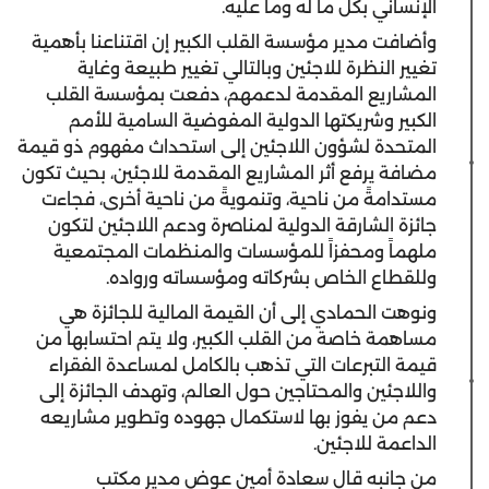
الإنساني بكل ما له وما عليه.
وأضافت مدير مؤسسة القلب الكبير إن اقتناعنا بأهمية
تغيير النظرة للاجئين وبالتالي تغيير طبيعة وغاية
المشاريع المقدمة لدعمهم، دفعت بمؤسسة القلب
الكبير وشريكتها الدولية المفوضية السامية للأمم
المتحدة لشؤون اللاجئين إلى استحداث مفهوم ذو قيمة
مضافة يرفع أثر المشاريع المقدمة للاجئين، بحيث تكون
مستدامةً من ناحية، وتنمويةً من ناحية أخرى، فجاءت
جائزة الشارقة الدولية لمناصرة ودعم اللاجئين لتكون
ملهماً ومحفزاً للمؤسسات والمنظمات المجتمعية
وللقطاع الخاص بشركاته ومؤسساته ورواده.
ونوهت الحمادي إلى أن القيمة المالية للجائزة هي
مساهمة خاصة من القلب الكبير، ولا يتم احتسابها من
قيمة التبرعات التي تذهب بالكامل لمساعدة الفقراء
واللاجئين والمحتاجين حول العالم، وتهدف الجائزة إلى
دعم من يفوز بها لاستكمال جهوده وتطوير مشاريعه
الداعمة للاجئين.
من جانبه قال سعادة أمين عوض مدير مكتب