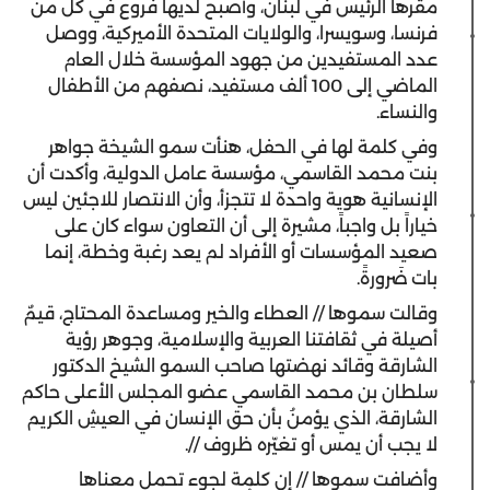
مقرها الرئيس في لبنان، وأصبح لديها فروع في كل من
فرنسا، وسويسرا، والولايات المتحدة الأميركية، ووصل
عدد المستفيدين من جهود المؤسسة خلال العام
الماضي إلى 100 ألف مستفيد، نصفهم من الأطفال
والنساء.
وفي كلمة لها في الحفل، هنأت سمو الشيخة جواهر
بنت محمد القاسمي، مؤسسة عامل الدولية، وأكدت أن
الإنسانية هوية واحدة لا تتجزأ، وأن الانتصار للاجئين ليس
خياراً بل واجباً، مشيرة إلى أن التعاون سواء كان على
صعيد المؤسسات أو الأفراد لم يعد رغبة وخطة، إنما
بات ضَرورةً.
وقالت سموها // العطاء والخير ومساعدة المحتاج، قيمٌ
أصيلة في ثقافتنا العربية والإسلامية، وجوهر رؤية
الشارقة وقائد نهضتها صاحب السمو الشيخ الدكتور
سلطان بن محمد القاسمي عضو المجلس الأعلى حاكم
الشارقة، الذي يؤمنُ بأن حق الإنسان في العيشِ الكريم
لا يجب أن يمس أو تغيّره ظروف //.
وأضافت سموها // إن كلمة لجوء تحمل معناها