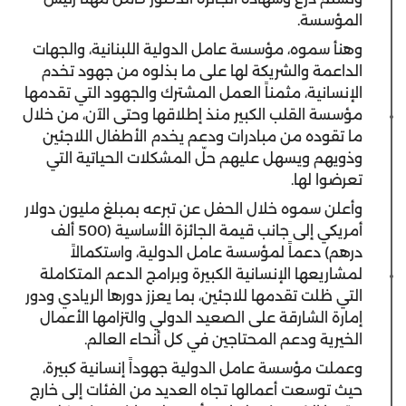
المؤسسة.
وهنأ سموه، مؤسسة عامل الدولية اللبنانية، والجهات
الداعمة والشريكة لها على ما بذلوه من جهود تخدم
الإنسانية، مثمناً العمل المشترك والجهود التي تقدمها
مؤسسة القلب الكبير منذ إطلاقها وحتى الآن، من خلال
ما تقوده من مبادرات ودعم يخدم الأطفال اللاجئين
وذويهم ويسهل عليهم حلّ المشكلات الحياتية التي
تعرضوا لها.
وأعلن سموه خلال الحفل عن تبرعه بمبلغ مليون دولار
أمريكي إلى جانب قيمة الجائزة الأساسية (500 ألف
درهم) دعماً لمؤسسة عامل الدولية، واستكمالاً
لمشاريعها الإنسانية الكبيرة وبرامج الدعم المتكاملة
التي ظلت تقدمها للاجئين، بما يعزز دورها الريادي ودور
إمارة الشارقة على الصعيد الدولي والتزامها الأعمال
الخيرية ودعم المحتاجين في كل أنحاء العالم.
وعملت مؤسسة عامل الدولية جهوداً إنسانية كبيرة،
حيث توسعت أعمالها تجاه العديد من الفئات إلى خارج