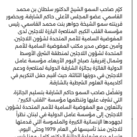
كرّم صاحب السمو الشيخ الدكتور سلطان بن محمد
القاسمي، عضو المجلس الأعلى حاكم الشارقة، وبحضور
قرينته سمو الشيخة جواهر بنت محمد القاسمي، رئيس
مؤسسة القلب الكبير، المناصرة البارزة للاجئين لدى
المفوضية السامية للأمم المتحدة لشؤون اللاجئين،
وأمين عوض مدير مكتب المفوضية السامية للأمم
المتحدة لشؤون اللاجئين لمنطقة الشرق الأوسط
وشمال إفريقيا، صباح اليوم الأربعاء، مؤسسة عامل
الدولية الفائزة بجائزة الشارقة الدولية لمناصرة ودعم
اللاجئين في دورتها الثالثة، حيث أقيم حفل التكريم في
أكاديمية العلوم الشرطية بالشارقة.
وتفضّل صاحب السمو حاكم الشارقة بتسليم الجائزة،
التي تشرف عليها وتنظمها مؤسسة "القلب الكبير"،
بالتعاون مع المفوضية السامية للأمم المتحدة لشؤون
اللاجئين، إلى مؤسسة عامل الدولية في لبنان، نظراً
لجهودها الإنسانية الكبيرة والملموسة التي قدمتها
للاجئين منذ تأسيسها في العام 1979 وحتى اليوم،
وتسلم درع وشهادة الجائزة الدكتور كامل مهنا رئيس