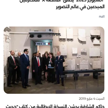
"اكسبوجر 2023" يطلق "المنصة X" للمحترفين
المبدعين في عالم التصوير
null
السبت 4 مايو 2019
حاكم الشارقة يدشن النسخة الإيطالية من كتاب "حديث