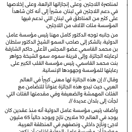
لمناصرة اللاجئين، وعلى إنجازاتها الرائعة، وعلى إخلاصها
في دعم اللاجئين في لبنان، مشيراً إلى أنه كان شاهداً
على كثير من المناطق في لبنان التي تدعم فيها
المؤسسة مئات الآلاف من اللاجئين.
من جانبه توجه الدكتور كامل مهنا رئيس مؤسسة عامل
الدولية، بالشكر إلى صاحب السمو الشيخ الدكتور سلطان
بن محمد القاسمي عضو المجلس الأعلى حاكم الشارقة
لرعايته الجائزة، وإلى قرينة سموه، سمو الشيخة جواهر
بنت محمد القاسمي، رئيس مؤسسة القلب الكبير على
رعايتها للمؤسسة وجهودها الإنسانية.
وقال // إن هذه الجائزة لها معنى كبيراً في العالم
العربي، حيث تبدو هذه الجائزة عنواناً للتضامن مع
الفئات المهمشة والضعيفة وفي مقدمتها الفئات التي
لجأت إلى بلدان عديدة //.
وأضاف رئيس مؤسسة عامل الدولية أنه منذ عقدين كان
يوجد في العالم 10 ملايين نازح ويوجد حالياً 65 مليون
لاجئ ونازح داخلي، ونصفهم في المنطقة العربية،
موضحاً أن مؤسسة عامل الدولية اختارت أن تكون