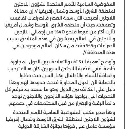
المفوضية السامية للأمم المتحدة لشؤون اللاجئين
لمنطقة الشرق الأوسط وشمال إفريقيا // إن معاناة
اللاجئين أصبحت الآن سمة العصر فالصراعات تفاقمت
وتعمقت، حيث أن منطقة الشرق الأوسط وشمال أفريقيا
تأثرت أكثر من غيرها فنحو 40% من إجمالي النازحين
واللاجئين في العالم يعيشون في هذه المناطق بسبب
الصراعات و5% فقط من سكان العالم موجودين في
هذه المنطقة //.
وأوضح أهمية التكاتف والتعاطف بين الدول المجاورة
خاصة، ففي قضية اللاجئين السوريين، كان هناك ترحيب
وضيافة للنساء والأطفال وكبار السن حيث حظوا
بالحماية لأن الدول المجاورة فتحت حدودها لهم وهذا
دليل على التكاتف بين الدول وهو ما نسعد به، فرغم كل
التحديات التي يواجها هؤلاء النازحون واللاجئون توجد
دائماً الرغبة والإصرار من قبل المجتمعات في دعمهم.
وهنأ مدير مكتب المفوضية السامية للأمم المتحدة
لشؤون اللاجئين لمنطقة الشرق الأوسط وشمال إفريقيا
مؤسسة عامل على فوزها بجائزة الشارقة الدولية