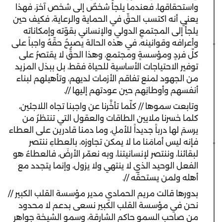
واستحقاقها، فعندما يلجأُ شخصٌ إلى شخص آخرَ، فهذا
يعني أنه اكتسب الحقّ في الحماية والرعاية، فكيف حين
يلجأُ إلى المجتمعِ الدولي والإنساني بقوّته وإمكاناته
وأعرافه وقوانينه، في هذه الحالة يصبحُ حقّهُ واجباً على
كلّ فردٍ ومؤسسةٍ ومجتمع، وهذا الحقُّ لا يقتصرُ على
توفير الاحتياجات الأساسية للحياة فقط، بل ببذل المزيد
من الجهود لمنع تفاقم الأزمات لديهم، وتأهيلهم لبناء
أنفسهم وأوطانِهم حين عودتهم إليها //.
وتابعت سموها // كلّما تأخَّرنا عن واجبنا تجاه اللاجئين،
كلما خسرنا ملايين الطاقات والعقول التي تنتظرُ من
يرسمَ لها درباً جديداً للأملِ، وما دمنا قادرين على العطاء
فإنه ليس أمامَنا ما لا يمكن تجاوزه، بالعطاءِ ننتصر
لبقائنا، وننتصر لإنسانيتنا، وبه نعمّر الأرضَ، فالعطاءُ هو
الفعل الوحيد الذي لا ينتهي ولا يزول، وإنما يتجدد مع
أهله ولمن يستحقّه //.
بدورها قالت مريم الحمادي مدير مؤسسة القلب الكبير //
نحن في مؤسسة القلب الكبير نسعى بدعم لا محدود
من صاحب السمو حاكم الشارقة، وسمو الشيخة جواهر