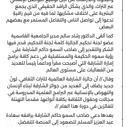
عبر التراث، والذي يشكّل الرافد الحقيقي الذي يجمع
البشرية على اختلاف مشاربها، لما فيه من قيمٍ راقيةٍ
تدعوا إلى تواصل الناس والتفاعل المستمر مع بعضهم
البعض.
كما ألقى الدكتور رشاد سالم مدير الجامعية القاسمية
عضو لجنة تحكيم الجائزة كلمة لجنة التحكيم، قدم فيها
الشكر والتقدير إلى صاحب السمو حاكم الشارقة على
رؤية سموه الحكيمة والمستقبلية في دعم كافة برامج
إمارة الشارقة التي أصبحت مقراً وداعماً رئيساً للعديد
من الفعاليات على مستوى العالم.
وقال // أن جائزة الشارقة العالمية للتراث الثقافي، لونُ
جديد يضاف إلى العديد من جوائز الشارقة لبناء الإنسان
والنهوض بالإنسانية عبر البرامج العلمية المدروسة في
مجالات وحقول الثقافة بكافة أنواعها، مقدماً التهنئة
للفائزين في دورة هذا العام //.
بعدها دعي صاحب السمو حاكم الشارقة يرافقه سعادة
عبد العزيز المسلم للصعود إلى المنصة للتفضل