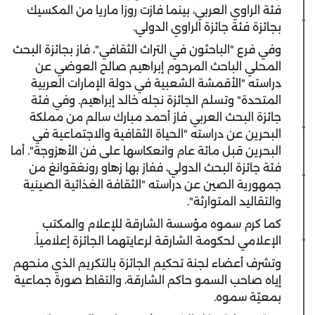
فئة الراوي العربي، بينما فازت روزا ماريا من المكسيك
بجائزة فئة جائزة الراوي الدولي.
وفي فرع "الباحثون في التراث الثقافي"، فاز بجائزة البحث
المحلي الباحث المرحوم إبراهيم صالح العوضي عن
دراسته "الأقمشة الشعبية في دولة الإمارات العربية
المتحدة" وتسلم الجائزة نجله خالد إبراهيم. وفي فئة
جائزة البحث العربي فاز أحمد مبارك سالم من مملكة
البحرين عن دراسته "الحياة الثقافية والاجتماعية في
البحرين قبل مائة عام وانعكاسها على فن الأهزوجة". أما
فئة جائزة البحث الدولي، ففاز بها زهاو رونغقوانغ من
جمهورية الصين عن دراسته "الثقافة الغذائية الصينية
والتقاليد المتوارثة".
كما كرم سموه مؤسسة الشارقة للإعلام والمكتب
الإعلامي لحكومة الشارقة لرعايتهما الجائزة إعلامياً.
وتشرف أعضاء لجنة تحكيم الجائزة بالتكريم الذي منحهم
إياه صاحب السمو حاكم الشارقة، والتقاط صورة جماعية
بمعيّة سموه.