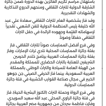
باستهلال مراسم تكريم الفائزين بهذه الدورة ضمن جائزة
الشارقة الدولية للتراث الثقافي ومنحهم الدروع التذكارية
والشهادات التقديرية.
وقد فاز بشخصية العام للتراث الثقافي سعادة علي عبد
الله خليفة رئيس المنظمة الدولية للفن الشعبي، تقديراً
لإسهاماته القيّمة وجهوده الرائدة في حقل التراث
الثقافي حفظاً وصوناً.
وفي فرع أفضل الممارسات صوناً للتراث الثقافي، فاز
بفئة جائزة الممارسات المحلية نادي تراث الإمارات، وفاز
بفئة جائزة الممارسات العربية برنامج خادم الحرمين
الشريفين للعناية بالتراث الحضاري للمملكة والمقدم
من الهيئة العامة للسياحة والتراث الوطني بالمملكة
العربية السعودية، بينما فاز الحرفي الصيني جن جوهو
الخبير في مجال صناعة القوارب الخشبية في فئة جائزة
الممارسات الدولية.
وفي فرع الرواة وحملة التراث (الكنوز البشرية الحية)، فاز
في فئة جائزة الراوي المحلي عبد الله سعيد السويدي،
وفازت فاطمة سرحان من جمهورية مصر العربية بجائزة