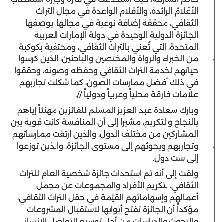
الأعْلامْ الرائدة، والأقلام الواعدة في مجال التراث
الثقافي، محققة إضافة نوعية في مجالها، بوصفها
الجائزة الدولية الوحيدة في دولة الإمارات العربية
المتحدة، التي تُعني بالتراث الثقافي، ومحتفية بكوكبة
من الخبراء والرواة والمختصين والباحثين، الذين كرسوا
حياتهم لخدمة التراث الثقافي وحفظه وصونه، وحققوا
في ذلك أفضل ممارسات الصونْ، كما شكلت تجاربهم
علامات فارقة محلياً وعربياً ودولياً //.
وبارك سعادة عبد العزيز المسلم للفائزين مهنئاً إياهم
بالنجاح والتكريم، مشيراً إلى أن المنافسة كانت قوية بين
المشاركين من مختلف الدول، والذين ارتقت ممارساتهم
وتجاربهم وبحوثهم إلى مستوى الجائزة، والذين توزعوا
إلى ست دول.
ولفت إلى أنه تم استحداث جائزة شخصية العام للتراث
الثقافي، لتكريم الأفراد والمجموعات عن مجمل
أعمالهم وإسهاماتهم القيّمة في حقل التراث الثقافي،
مؤكداً أن الجائزة تفتح أبوابها لاستقبال المشروعات
والبحوث والدراسات من أجل توسيع التواصل الإنساني