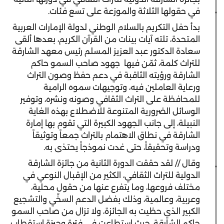
في حقولها الثلاثة والموزعة على تسع فئات.
بدأ حفل التكريم بالسلام الوطني لدولة الإمارات العربية
المتحدة، تلته آيات بينات من القرآن الكريم، بعدها ألقى
سعادة الدكتور عبد العزيز المسلم رئيس معهد الشارقة
للتراث كلمة، ثمّن فيها جهود صاحب السمو حاكم
الشارقة ورؤيته الثاقبة في دعم حفظ وصون التراث
ورعاية العاملين فيه، وتوجيهات سموه الرامية
للمحافظة على التراث الثقافي وصونه ونشره، وتوفير
الوسائل الضرورية المتنوعة للاضطلاع بهذه الغاية
النبيلة، إلى جانب الجهود الكبيرة التي تقوم بها إمارة
الشارقة في نطاق الاهتمام بالتراث جمعاً وتوثيقاً
ودراسة وتحقيقاً، حتى غدت نموذجاً يحتذى به.
وقال // لقد حققت الدورة الثانية من جائزة الشارقة
الدولية للتراث الثقافي، الكثير من الإقبال النوعي في
مختلف فروعها، وما يتفرع عنها من حقول محلية،
وعربية، وعالمية، وذلك بفضل الدعم السخّي والتشجيع
الكبير الذي حظيت به الجائزة، ولا تزال من صاحب السمو
حاكم الشارقة، حيث استطاعت في فترة وجيزة استقطاب