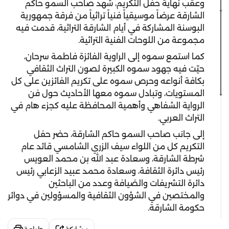
وعقب نهاية حفل التكريم، شهد صاحب السمو حاكم
الشارقة عرضاً موسيقياً فنياً تراثياً من فرقة جمهورية
البوسنة المشاركة في أيام الشارقة التراثية، قدمت فيه
مجموعة من اللوحات الفنية التراثية.
كما استمع سموه إلى الراوية الفائزة فاطمة سرحان،
حيّت فيه جهود سموه الكبيرة لصون التراث الثقافي
بكافة أنواعه وحرص سموه على تكريم الفائزين على كل
المستويات، وتبادل سموه معها الأحاديث حول فن
الرواية الشفاهي وأهمية المحافظة عليه كجزء هام في
التراث العربي.
إلى جانب صاحب السمو حاكم الشارقة، حضر حفل
التكريم كل من اللواء سيف الزري الشامسي قائد عام
شرطة الشارقة، وسعادة عبد الله بن محمد العويس
رئيس دائرة الثقافة، وسعادة محمد عبيد الزعابي رئيس
دائرة التشريفات والضيافة وعدد من الباحثين
والمختصين في الشؤون الثقافية والمسؤولين في دوائر
حكومة الشارقة.