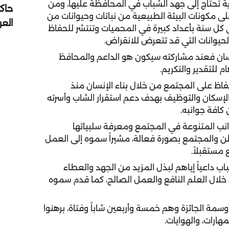
ة تحتاج إلى جهد الشباب في المحافظة عليها، ومن
حاك
لى مكونات البيئة الطبيعية من نباتات وحيوانات من
الع
في كل سنة بأعداد كبيرة في المحميات وتنتشر للحفاظ
لحيوانات التي قد تتعرض للانقراض.
سان فعند مشاركته سيكون هو الداعم والمحافظ
للتقدير والتكريم.
اظ على المجتمع من خلال بناء الإنسان منذ
الإسكان والتوظيف بهدف دعم استقرار الشاب وأسرته
كافة جوانبه.
نب المتنوعة في المجتمع ومعرفة سلبياتها
طن والمجتمع بصورة فعالة، مشيراً سموه إلى العمل
مستقبلاً.
ب داعياً إياهم لبذل المزيد من الجهد والعطاء
خلال العلم النافع والعمل الصالح، كما قدم سموه
سمة الجائزة وهم خمسة وأربعين شاباً وفتاة، برهنوا
مهارات، والهوايات.