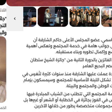
الثلاثاء 4 أغسط
"جائ
التج
وال
اسمي، عضو المجلس الأعلى حاكم الشارقة أن
لى جوانب هامة في خدمة المجتمع وتعكس أهمية
ع وإكمال تطوره وبناء مستقبله.
فائزين بالدورة الثانية من "جائزة الشيخ سلطان
 البديع العامر.
دة عملت عليها الشارقة منذ سنوات كثيرة لتُغرس في
 تشكل اللبنة الأساسية للمجتمع، وسيمسكون بزمام
 الوطن والمجتمع والبيئة.
ة المجتمع التي تتطلب من الشباب المبادرة فيها
س في الفوز بجائزة في الخطابة أو الشعر أو غيرها بل
مجموعات متخصصة يطور من خلالها الآخرين.
الخميس 30 