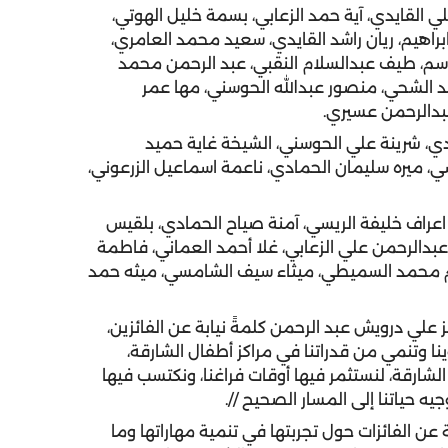
ي القايدي، آية حمد الزعابي، بسمة خليل الهوتي،
اهيم، ريان راشد القايدي، سعيد محمد العامري،
م، طيف عبدالسلام النقبي، عبد الرحمن محمد
الشحي، منصور عبدالله الحوسني، مها عمر
عبدالرحمن عسيري.
لدي، شرينة علي الحوسني، الشيخة غاية حميد
ي، ميره سليمان الحمادي، ناعمة اسماعيل الزرعوني،
، اعراف خليفة الريسي، آمنة صياح الحمادي، بلقيس
عبدالرحمن علي الزعابي، غلا أحمد العماني، فاطمة
مريم محمد السميطي، ميثاء سيف الشامسي، ميثه حمد
ز علي درويش عبد الرحمن كلمةً نيابة عن الفائزين،
وينا وتنمي من قدراتنا في مراكز أطفال الشارقة،
لشارقة، لنستثمر فيها أوقات فراغنا، ونكتسب فيها
يه حياتنا إلى المسار الصحيح //.
 عن الفائزات حول تجربتها في تنمية مهاراتها وما