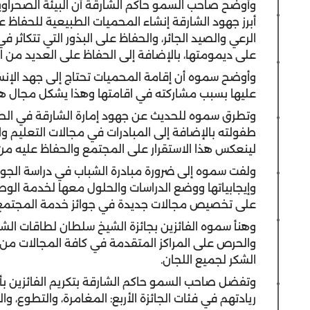
وأوضح صاحب السمو حاكم الشارقة أن البيئة الصحراوي
أبرز جهود الشارقة إنشاء المحميات الطبيعية للحفاظ ع
الرعي والصيد الجائر، والحفاظ على البذور التي تتكاثر 
على ديمومتها، بالإضافة إلى الحفاظ على العديد من ا
وأوضح سموه أن إقامة المحميات تحتاج إلى جهد الإن
عليها بسبب مشاركته في اقامتها وهذا يشكل مجال هام 
وتطرق سموه للحديث عن جهود إمارة الشارقة في الحف
طفولته بالإضافة إلى المبادرات في مجالات التعليم و
لينعكس هذا الاستقرار على المجتمع والحفاظ عليه من 
ولفت سموه إلى ضرورة مبادرة الشباب في دراسة الجوا
وإيجابياتها ووضع الدراسات والحلول معها لخدمة الو
على تخصيص مجالات جديدة في جوائز خدمة المجتمع 
وهنأ سموه الفائزين بجائزة الشيخ سلطان لطاقات الشبا
والحرص على المراكز المتقدمة في كافة المجالات من 
الشكر لجميع اللجان.
وتفضل صاحب السمو حاكم الشارقة بتكريم الفائزين بأو
ريادتهم في فئات الجائزة الأربع: المغامرة، والتطوع، وال