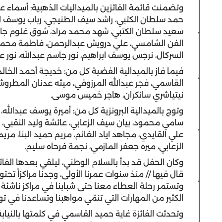
وتضمنت قائمة الفائزين بالميداليات الذهبية: أسماء عل
حمد سلطان الكتبي، راشد سيف الطنيجي، رباب يوسف ابر
سعيد سلطان الكتبي، شهد محمد مراد، شوق غلوم جاس
الفن الشامسي، علي درويش عبدالرحمن، فاطمة محمد 
السركال، نرجس يوسف ابراهيم، نور جاسم عبدالله، نور 
فيما فاز بالميدالية الفضية كل من: خديجة أحمد الخا
القاسمي، فجر عبدالله المرزوقي، ميثه عدنان المطروش
نيتياشري سانكران، هاجر خميس موسى.
وتوج بالميدالية البرونزية كل من: أميرة يوسف عبدالله
سامي محمود، بيان سيف الزعابي، عائشة وليد النقبي، 
علي القايدي، مجاهد اياد الغانم، مريم حميد البنا، 
الزعابي، ميره جعفر المازمي، نجمة فرحاه سليم.
وكان الحفل قد بدأ بالسلام الوطني، ليلقي بعدها الفائ
قال فيها // منذ سنوات عمرنا الأولى، وجدنا مراكزاً تحت
وتستمر رحلة العطاء معنا حتى شبابنا في مراكز ناشئة ا
الكثير من المهارات التي تنمّي مواهبنا وتساعدنا في توج
وتحدثت الفائزة غاية حميد القاسمي في كلمتها بالنيابة