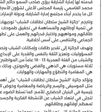
قدمته لها إمارة الشارقة برؤى صاحب السمو حاكم الشا
محمد القاسمي، رئيسة المجلس الأعلى لشؤون الأسرة، 
كل ما يخدم أبناء مجتمع إمارة الشارقة، ودولة الإمارات 
وتترجم "جائزة الشيخ سلطان لطاقات الشباب" توجيهات
في تنمية أوطانهم والمساهمة في تحقيق طموحات م
طاقاتهم ومواهبهم واختبار قدراتهم والعمل على تطوي
الجماعي والتنافس على أسس أخلاقية.
وتهدف الجائزة إلى تقدير طاقات وإمكانات الشباب وتحفي
المسؤوليات، وتعزيز الثقة بالنفس والقدرة على الإبداع
والشباب من الفئة العمرية 13
ثلاثة مستويات هي الذهبي والفضي والبرونزي، وذلك 
هي: المغامرة والتطوّع والمهارات والهوايات.
وتؤكد جائزة "الشيخ سلطان لطاقات الشباب" على أهمية 
مثل الموسيقى والرسم والرياضة والمغامرة وخوض الت
رئيسية في البنيان الحضاري للأمم؛ كما تسلط الضوء عل
تتجلى في ابتعاد الشباب عن الأنشطة الفكرية والجسدي
لمعظم أوقاتهم وطاقاتهم.
وتقوم الجائزة، التي تعد الأولى من نوعها على مستوى 