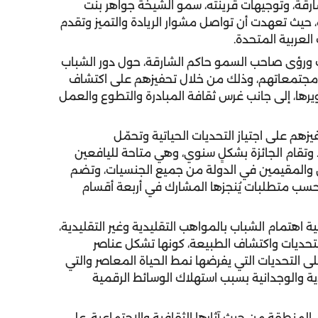
رقة، وتوجيهات قرينته، سمو الشيخة جواهر بنت
حيث تعهدت أن تواصل مشوار الريادة والتميز وتقدم
العربية المتحدة.
 ورؤى صاحب السمو حاكم الشارقة، حول دور الشباب
جتمعاتهم، وذلك من خلال تحفيزهم على اكتشاف
رها، إلى جانب غرس ثقافة المبادرة والتطوع والعمل
زهم على اجتياز التحديات الحياتية وتحمّل
. وتقام الجائزة بشكلٍ سنوي، وهي متاحة لليافعين
 - 18 عاماً من المواطنين والمقيمين في الدولة من جميع الجنسيات، وتضم
حسب متطلبات يُنجزها المشارك في أربعة أقسام
اهتمام الشباب بالمواهب التقليدية وغير التقليدية،
حديات واكتشاف الطبيعة، كونها تشكل عناصر
ى التحديات التي يفرضها نمط الحياة المعاصر والتي
ة والوجدانية بسبب استهلاك الوسائط الرقمية
المنطقة من حيث آثارها الثقافية والاجتماعية، على