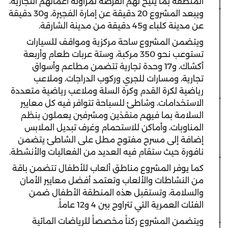
المنطقة بما يتيح لهم الفرصة لمزاولة أعمالهم التجارية،
ويبعد المشروع 20 دقيقة عن إمارة الفجيرة، و30 دقيقة
عن مدينة كلباء و45 دقيقة من مدينة الشارقة.
ويتضمن المشروع ساحة مركزية ومواقف للسيارات
تستوعب نحو 350 مركبة، وستة عربات طعام وأربعة
أكشاك، و17 وحدة تجارية تتضمن مطاعم وأسواق
تجارية، ومسارات للجري وركوب الدراجات، وملاعب
رياضية لكرة القدم وكرة السلة وملاعب رياضية متعددة
الاستخدامات، وشاطئ للسباحة تتوافر فيه كل معايير
السلامة بما فيهم منقذين ومشرفين يعملون بنظم
المناوبات، وأماكن للاستحمام وغرف تبديل الملابس
إضافة إلى مسرح مفتوح مطل على الشاطئ يتضمن
نافورة حيث ستقام فيه العديد من الفعاليات والأنشطة.
كما يوفر المشروع مناطق ألعاب للأطفال تتضمن باقة
من النشاطات والألعاب وتعتمد أفضل معايير الأمان
والسلامة، وتستقبل هذه المنطقة الأطفال ضمن
الفئات العمرية التي تتراوح بين 4 و12 عاماً.
ويتضمن المشروع ركناً مخصصاً للرياضات المائية