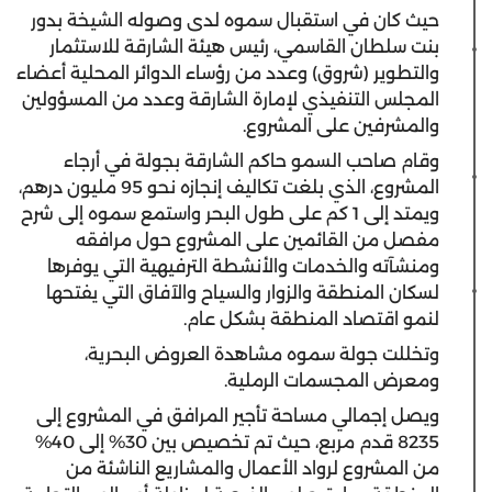
حيث كان في استقبال سموه لدى وصوله الشيخة بدور
بنت سلطان القاسمي، رئيس هيئة الشارقة للاستثمار
والتطوير (شروق) وعدد من رؤساء الدوائر المحلية أعضاء
المجلس التنفيذي لإمارة الشارقة وعدد من المسؤولين
والمشرفين على المشروع.
وقام صاحب السمو حاكم الشارقة بجولة في أرجاء
المشروع، الذي بلغت تكاليف إنجازه نحو 95 مليون درهم،
ويمتد إلى 1 كم على طول البحر واستمع سموه إلى شرح
مفصل من القائمين على المشروع حول مرافقه
ومنشآته والخدمات والأنشطة الترفيهية التي يوفرها
لسكان المنطقة والزوار والسياح والآفاق التي يفتحها
لنمو اقتصاد المنطقة بشكل عام.
وتخللت جولة سموه مشاهدة العروض البحرية،
ومعرض المجسمات الرملية.
ويصل إجمالي مساحة تأجير المرافق في المشروع إلى
8235 قدم مربع، حيث تم تخصيص بين 30% إلى 40%
من المشروع لرواد الأعمال والمشاريع الناشئة من