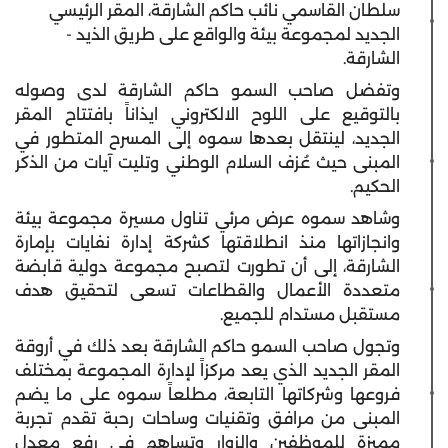
سلطان القاسمي نائب حاكم الشارقة، المقر الرئيسي
الجديد لمجموعة بيئة والواقع على طريق الذيد -
الشارقة.
وتفضل صاحب السمو حاكم الشارقة لدى وصوله
بالتوقيع على اللوح الالكتروني ايذاناً بافتتاح المقر
الجديد، لينتقل بعدها سموه إلى المسرح المتطور في
المبنى حيث عُزف السلام الوطني وتليت آيات من الذكر
الحكيم.
وشاهد سموه عرض مرئي تناول مسيرة مجموعة بيئة
وانجازاتها منذ انطلاقتها كشركة إدارة نفايات بإمارة
الشارقة، إلى أن تطورت لتصبح مجموعة دولية قابضة
متعددة الأعمال والقطاعات تسعى لتحقيق هدف
مستقبل مستدام للجميع.
وتجول صاحب السمو حاكم الشارقة بعد ذلك في أروقة
المقر الجديد الذي يعد مركزاً لإدارة المجموعة بمختلف
فروعها وشركاتها التابعة، مطلعاً سموه على ما يضم
المبنى من مرافق وتقنيات وساحات رحبة تقدم تجربة
مميزة للموظفين والزوار وتساهم في رفع معدل