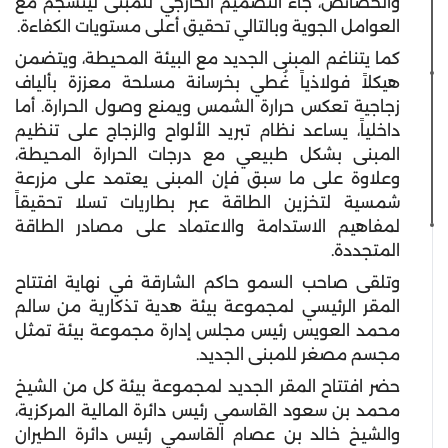
والخصائص، جاء التصميم الخارجي للمبنى لينسجم مع
العوامل الجوية وبالتالي تحقيق أعلى مستويات الكفاءة.
كما يتناغم المبنى الجديد مع البيئة المحيطة، ويتضمن
هيكلاً فولاذياً غُطي بخرسانة مسلحة معززة بألياف
زجاجية تعكس حرارة الشمس ويمنع وصول الحرارة. أما
داخلياً، يساعد نظام تبريد الألواح والزجاج على تنظيم
المبنى بشكل طبيعي مع درجات الحرارة المحيطة،
وعلاوة على ما سبق فإن المبنى يعتمد على مزرعة
شمسية لتخزين الطاقة عبر بطاريات تسلا تحقيقاً
لمفاهيم الاستدامة والاعتماد على مصادر الطاقة
المتجددة.
وتلقى صاحب السمو حاكم الشارقة في نهاية افتتاح
المقر الرئيسي لمجموعة بيئة هدية تذكارية من سالم
محمد العويس رئيس مجلس إدارة مجموعة بيئة تمثل
مجسم مصغر للمبنى الجديد.
حضر افتتاح المقر الجديد لمجموعة بيئة كل من الشيخ
محمد بن سعود القاسمي رئيس دائرة المالية المركزية،
والشيخ خالد بن عصام القاسمي رئيس دائرة الطيران