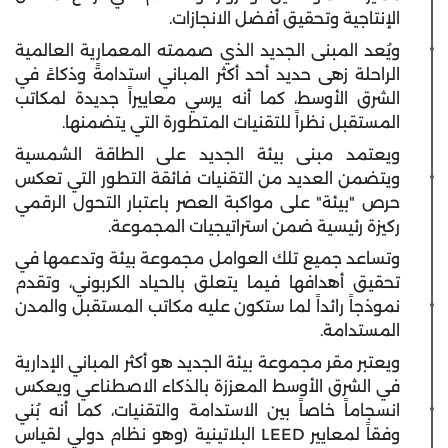
الإنتاجية وتحقيق أفضل الانجازات.
ويُعد المبنى الجديد الذي صممته المعمارية العالمية
الراحلة زهى حديد أحد أكثر المباني استدامةً وذكاءً في
الشرق الأوسط، كما أنه يرسي معاييراً جديدة لمكاتب
المستقبل نظراً للتقنيات المتطورة التي يتضمنها.
ويعتمد مبنى بيئة الجديد على الطاقة الشمسية
ويتضمن العديد من التقنيات فائقة التطور التي تعكس
حرص "بيئة" على مواكبة العصر باعتبار التحول الرقمي
ركيزة رئيسية ضمن استراتيجيات المجموعة.
وتساعد جميع تلك العوامل مجموعة بيئة وتدعمها في
تحقيق أهدافها فيما يتعلق بالحياد الكربوني، وتقدم
نموذجاً رائداً لما ستكون عليه مكاتب المستقبل والمدن
المستدامة.
ويعتبر مقر مجموعة بيئة الجديد هو أكثر المباني الإدارية
في الشرق الأوسط المعززة بالذكاء الاصطناعي ويعكس
انسجاماً خاصاً بين الاستدامة والتقنيات، كما أنه بُني
وفقاً لمعايير LEED البلاتينية (وهو نظام دولي لقياس