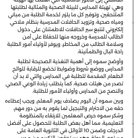
وهي: تهيئة المدارس للبيئة الصحية والمثالية لطلبتها
الملتحقين، وتوفير كل ما يلزم لخدمة الطلبة من مباني
ومياه صحية، وتزويد الحافلات المدرسية بنظام ملاحي
إلكتروني لتتبع سير الحافلات للاطمئنان على دخول
الطالب للمدرسة وخروجه منها للحفاظ على أمن
وسلامة الطالب من المخاطر، ويوفر لأولياء أمور الطلبة
راحة البال والطمأنينة.
وأوضح سموه إلى أهمية التغذية الصحيحة لطلبة
المدارس ووضع شروط وضوابط تخضع للرقابة للوائح
الطعام المقدمة للطلبة في المدارس والتي لا بد أن
تصدر من هيئات صحية، كما يتطلب زيادة الوعي الصحي
والنصح من المدارس وأولياء الأمور للطلبة.
وبين سموه أن اليوم يصادف يوم المعلم، ويجب إعطاءه
حقه من الاحترام والتبجيل لما يقوم به من دور مهم،
وشكر سموه حرص المعلمين للارتقاء بالمنظومة
التعليمية، مما أهل بعض الطلبة للحصول على أفضل
الدرجات وضمن 10 الأوائل في الثانوية العامة على
مستوى الدولة، وهم يستحقون التكريم من مدير