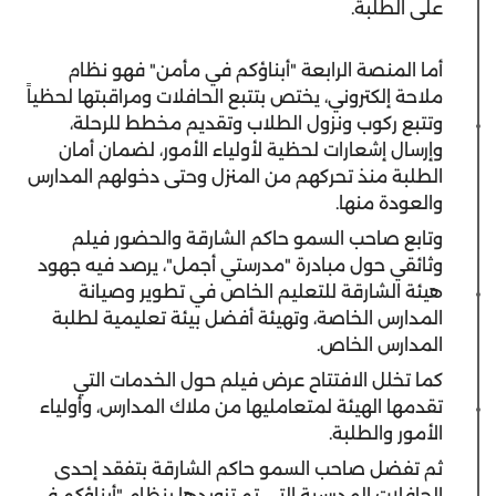
على الطلبة.
أما المنصة الرابعة "أبناؤكم في مأمن" فهو نظام
ملاحة إلكتروني، يختص بتتبع الحافلات ومراقبتها لحظياً
وتتبع ركوب ونزول الطلاب وتقديم مخطط للرحلة،
وإرسال إشعارات لحظية لأولياء الأمور، لضمان أمان
الطلبة منذ تحركهم من المنزل وحتى دخولهم المدارس
والعودة منها.
وتابع صاحب السمو حاكم الشارقة والحضور فيلم
وثائقي حول مبادرة "مدرستي أجمل"، يرصد فيه جهود
هيئة الشارقة للتعليم الخاص في تطوير وصيانة
المدارس الخاصة، وتهيئة أفضل بيئة تعليمية لطلبة
المدارس الخاص.
كما تخلل الافتتاح عرض فيلم حول الخدمات التي
تقدمها الهيئة لمتعامليها من ملاك المدارس، وأولياء
الأمور والطلبة.
ثم تفضل صاحب السمو حاكم الشارقة بتفقد إحدى
الحافلات المدرسية التي تم تزويدها بنظام "أبناؤكم في