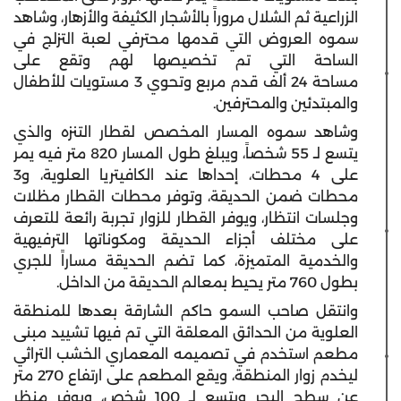
الزراعية ثم الشلال مروراً بالأشجار الكثيفة والأزهار، وشاهد
سموه العروض التي قدمها محترفي لعبة التزلج في
الساحة التي تم تخصيصها لهم وتقع على
مساحة 24 ألف قدم مربع وتحوي 3 مستويات للأطفال
والمبتدئين والمحترفين.
وشاهد سموه المسار المخصص لقطار التنزه والذي
يتسع لـ 55 شخصاً، ويبلغ طول المسار 820 متر فيه يمر
على 4 محطات، إحداها عند الكافيتريا العلوية، و3
محطات ضمن الحديقة، وتوفر محطات القطار مظلات
وجلسات انتظار، ويوفر القطار للزوار تجربة رائعة للتعرف
على مختلف أجزاء الحديقة ومكوناتها الترفيهية
والخدمية المتميزة، كما تضم الحديقة مساراً للجري
بطول 760 متر يحيط بمعالم الحديقة من الداخل.
وانتقل صاحب السمو حاكم الشارقة بعدها للمنطقة
العلوية من الحدائق المعلقة التي تم فيها تشييد مبنى
مطعم استخدم في تصميمه المعماري الخشب التراثي
ليخدم زوار المنطقة، ويقع المطعم على ارتفاع 270 متر
عن سطح البحر ويتسع لـ 100 شخص، ويوفر منظر