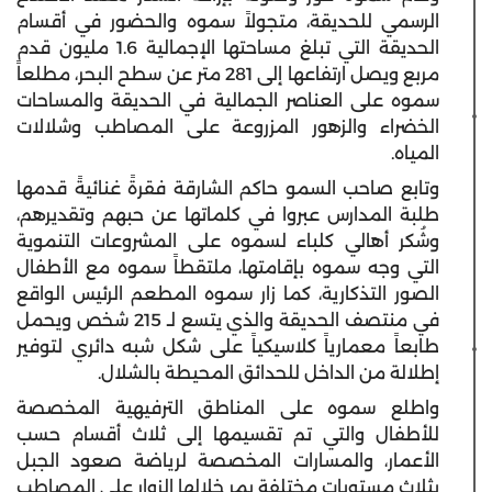
الرسمي للحديقة، متجولاً سموه والحضور في أقسام
الحديقة التي تبلغ مساحتها الإجمالية 1.6 مليون قدم
مربع ويصل ارتفاعها إلى 281 متر عن سطح البحر، مطلعاً
سموه على العناصر الجمالية في الحديقة والمساحات
الخضراء والزهور المزروعة على المصاطب وشلالات
المياه.
وتابع صاحب السمو حاكم الشارقة فقرةً غنائيةً قدمها
طلبة المدارس عبروا في كلماتها عن حبهم وتقديرهم،
وشُكر أهالي كلباء لسموه على المشروعات التنموية
التي وجه سموه بإقامتها، ملتقطاً سموه مع الأطفال
الصور التذكارية، كما زار سموه المطعم الرئيس الواقع
في منتصف الحديقة والذي يتسع لـ 215 شخص ويحمل
طابعاً معمارياً كلاسيكياً على شكل شبه دائري لتوفير
إطلالة من الداخل للحدائق المحيطة بالشلال.
واطلع سموه على المناطق الترفيهية المخصصة
للأطفال والتي تم تقسيمها إلى ثلاث أقسام حسب
الأعمار، والمسارات المخصصة لرياضة صعود الجبل
بثلاث مستويات مختلفة يمر خلالها الزوار على المصاطب