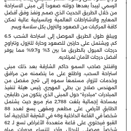
الرسمي ليبدأ بعدها جولته صعوداً إلى مبنى الاستراحة
من خلال الطريق الحديث الذي صمم ونفذ وفق أفضل
المعايير والاشتراطات العالمية وبانسيابية عالية تمكن
كافة المركبات من الصعود والنزول بكل سلاسة ويسر.
ويبلغ طول الطريق الموصل إلى استراحة السُحب 6.5
كم، ويشتمل على حارتين للصعود وحارة للنزول، وتتراوح
درجات الميول بالطريق ما بين 3% و9.7% مما يوفر
أفضل درجات الأمان لمرتاديه.
وافتتح صاحب السمو حاكم الشارقة بعد ذلك مبنى
استراحة السحب، واطلع على ما يتضمنه من مرافق
وخدمات للزوار، مستمعاً سموه إلى شرح مفصل من
المهندس صلاح بن بطي المهيري رئيس هيئة تنفيذ
المبادرات "مبادرة" حول المبنى الذي يتكون من طابقين
بمساحة إجمالية بلغت 2,788 متر مربع حيث يشتمل
الطابق الأرضي على مطعم ومقهى يسع لعدد 88
شخصاً في القاعة الداخلية و48 في الشرفة الخارجية، أما
القبو فيحتوي على قاعة متعددة الأغراض تسع لـ 62
شخصاً ومصلى للرجال وآخر للنساء ودورات مياه