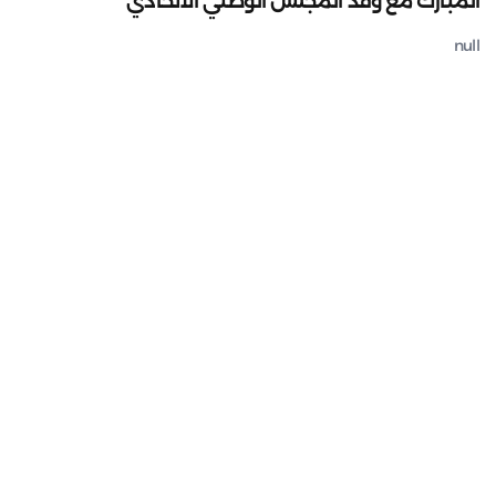
المبارك مع وفد المجلس الوطني الاتحادي
null