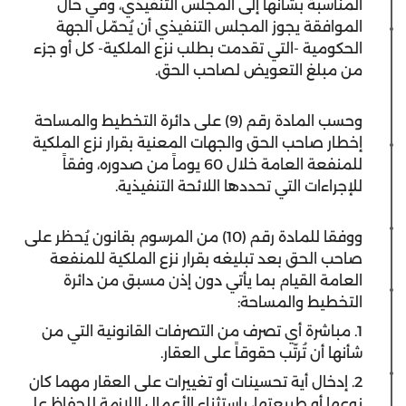
المناسبة بشأنها إلى المجلس التنفيذي، وفي حال
الموافقة يجوز المجلس التنفيذي أن يُحمّل الجهة
الحكومية -التي تقدمت بطلب نزع الملكية- كل أو جزء
من مبلغ التعويض لصاحب الحق.
وحسب المادة رقم (9) على دائرة التخطيط والمساحة
إخطار صاحب الحق والجهات المعنية بقرار نزع الملكية
للمنفعة العامة خلال 60 يوماً من صدوره، وفقاً
للإجراءات التي تحددها اللائحة التنفيذية.
ووفقا للمادة رقم (10) من المرسوم بقانون يُحظر على
صاحب الحق بعد تبليغه بقرار نزع الملكية للمنفعة
العامة القيام بما يأتي دون إذن مسبق من دائرة
التخطيط والمساحة:
1. مباشرة أي تصرف من التصرفات القانونية التي من
شأنها أن تُرتّب حقوقاً على العقار.
2. إدخال أية تحسينات أو تغييرات على العقار مهما كان
نوعها أو طبيعتها، باستثناء الأعمال اللازمة للحفاظ على