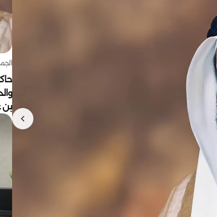
الجمعة 7 أغ
حاكم
وال
بن ع