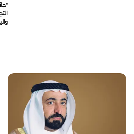
"جائ
التج
وال