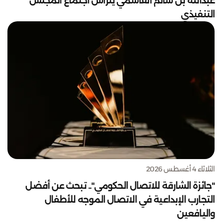
عبدالله بن سالم القاسمي يترأس اجتماع المجلس
التنفيذي
الثلاثاء 4 أغسطس 2026
"جائزة الشارقة للاتصال الحكومي".. تبحث عن أفضل
التجارب الإبداعية في الاتصال الموجه للأطفال
واليافعين