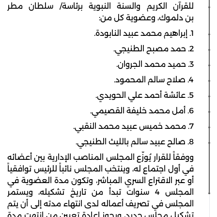
للقرآن الكريم والسنة النبوية برئاسة/ سلطان مطر
بن دلموك، وعضوية كل من:
1. إبراهيم محمد عبيد النابودة.
2. حمد مصبح الطنيجي.
3. حميد محمد الجروان.
4. صلاح سالم المحمود.
5. عائشة أحمد علي الحويدي.
6. أمل محمد خليفة القصيمي.
7. محمد خميس عبيد محمد النقبي.
8. صالح عبيد سالم بالليث الطنيجي.
ووفقاً للقرار يُوزّع المجلس المناصب الإدارية بين أعضائه
في أول اجتماع له، وينتخب المجلس نائباً للرئيس توافقياً
أو عبر الاقتراع السري المباشر، وتكون مدة العضوية في
المجلس 4 سنوات تبدأ من تاريخ تشكيله، ويستمر
المجلس في تصريف أعماله لدى انتهاء مدته إلى أن يتم
تشكيل مجلس جديد، ويجوز إعادة تعيين من انتهت مدة