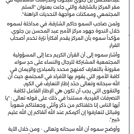
مقر المركز بالشارقة، والتي جاءت بعنوان "السلم
المجتمعي وممكنات مواجهة التحديات الراهنة".
وثمن صاحب السمو حاكم الشارقة، في مداخلة لسموه
خلال الندوة جهود مركز الأمير عبد المحسن بن جلوي،
مؤكداً سموه بأن المركز يقدم أفكاراً نيّرة تخدم أصحاب
القرار.
وأشار سموه إلى أن القرآن الكريم دعا إلى المسؤولية
المجتمعية المشتركة للرجال والنساء على حدٍ سواء،
مقرونةً بالتعارف كمنهج محدد بالمبادئ والإيمان في
كافة الأمور التي يقوم بها الأفراد في المجتمع، حيث أن
الله سبحانه وتعالى حدّد إطار التعارف في الكرم،
والتقوى التي يجب أن تكون هي الإطار الفاعل لكافة
التصرفات الفردية، مستندا في ذلك على قوله تعالى : "يا
أيها الناس إنا خلقناكم من ذكر وأنثى وجعلناكم شعوباً
وقبائل لتعارفوا إن أكرمكم عند الله أتقاكم إن الله عليم
خبير".
وأوضح سموه أن الله سبحانه وتعالى - ومن خلال الآية