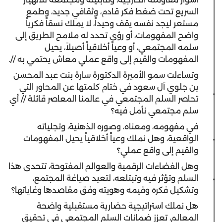
السريع تحت ضغط فكر قادم، وثقافي جديد، وطمع
مستعر ليجد نفسه يقف وحيداً، لا يملك نسقاً فكرياً
واضح المفهومات، أو رؤى تحدد له ملامح الطريق إلى
سلمه المجتمعي، أو وعياً أخلاقياً أصيلاً، يحيل
المفهومات والقيم إلى واقع عملي معاش يحتمي به //.
وتساءلت سمو الأميرة الدكتورة سارة بنت عبد المحسن
بن جلوي آل سعود في ختام كلمتها عن المحاور التي
تحاصر السلم المجتمعي في عالمنا المعاصر قائلة // أي
سلم مجتمعي نأمل فيه؟
في مفهومه، ومعناه، وصوره الذهنية، وتجلياته
الواقعية، وهل نملك وعياً أخلاقياً يحيل المفهومات
والقيم إلى واقع عملي؟
وهل الفضاءات الرقمية والعوالم المفتوحة، تتحدى هذا
السلم وتؤثر فيه وتبتلعه، لتعيد صياغة المجتمع،
وتشكيل فكره وقيمه وهويته وفق مقاصدها وغاياتها؟
هل نملك استراتيجية حضارية مستقبلية واضحة
المعالم، تعزز ضمانات السلم المجتمعي في تحقيق