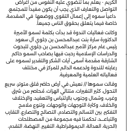
الكريم - يعلم بما تنضوي عليه النفوس من أغراض
التواصل والتعارف الذي يجب أن يكون مفيداً للمجتمع،
داعياً سموه إلى إعمال التقوى ووضعها في المقدمة،
خاصة فيما يتعلق بحقوق الناس جميعاً.
وكانت فعاليات الندوة قد بدأت بكلمة لسمو الأميرة
الدكتورة سارة بنت عبدالمحسن بن جلوي آل سعود
رئيس عام مركز الأمير عبدالمحسن بن جلوي للبحوث
والدراسات الإسلامية رحبت فيها بصاحب السمو حاكم
الشارقة مقدمة أسمى آيات الشكر والتقدير لسموه على
رعايته للندوة ولدعمه الدائم للمركز في مختلف
فعالياته العلمية والمعرفية.
وقالت سموها // نعيش في أرض حاضر قلق متوتر، سريع
التحول، كثير التغيرات، متتالي الهزات، مُحاصر من شرق
وغرب، وشمال وجنوب بالإلتباس والتعقيد، والإختلاف
والخلاف، وكثرة التوجهات والوجهات، وتنوع ملامح
التفكير، بين التسالم والتصادم، التصالح والتصارع، التقارب
والتباعـــد، تحكمنا فيه مجموعة من المصطلحات
(الحرية، العدالة، الديموقراطية، التغيير، النهضة، التقدم،