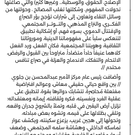
الإصلاح، الحقوق، والوسطية... وغيرها كثير) والتي صاغتها
تحولات المفهوم، وشكلتها تغلب المصالح ، وحولتها من
وسائل التقاء وتعاون، إلى شرارات تؤجج بؤر الصراع
الفكـــري، والنزاع المذهبي، والتـــوتـــر المجتمعي،
والإقتتال الدموي، بسوء فهم، أو إشكالية تطبيق.
لتنعكس سلباً على مفهوماتنا الدينية، وموروثاتنا
الثقافية، وهويتنا المجتمعية. فكان الفعل، ورد الفعل
كلاهما عنيفاً حاداً متضاداً. متراوحاً بين القبول والرفض،
الالتحام والتفكك، الاندماج والعزلة في صراع تنافس
محتدم //.
وأضافت رئيس عام مركز الأمير عبدالمحسن بن جلوي
// بين واقع حياتي حقيقي معاش، وعوالم افتراضية
مفتعلة مُحاصِرة، تتشابك دوائرها بقوة، لتطبق على
عقلية الفرد ونفسيته، فكره وثقافته، إيمانه ومعتقداته؛
تزلزل أرض اليقين في قلبه، وتملأ بالشروخ جدران واقعه،
وتلقي بظلالها على قيمه، وتشوه بعض مبادئه،
وتحولها إلى هجين غريب، يزعزع سكينته، ويكشف عوار
تماسكه الداخلي، وهشاشة سلمه المجتمعي، وضعف
أسوار مقاومته الخارجية، وقابليته ومجتمعه للانهيار