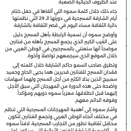
عند الظروف الحياتية الصعبة.
جاء ذلك خلال كلمة سموه التي ألقاها في حفل ختام
أيام الشارقة المسرحية في دورتها الـ 29 التي نظمتها
دائرة الثقافة مساء اليوم في قصر الثقافة بالشارقة.
وأوضح سموه أن تسمية الرابطة بأهل المسرح دليل
على القرب الكبير الذي يجمع المسرح بأهله من فنانين
موضحاً أنها ستعتني بالمسرحيين في الوطن العربي من
خلال الموقع الذي سيجمعهم تواصلاً وأخوة.
وتطرق صاحب السمو حاكم الشارقة خلال كلمته إلى
فقدان المسرح للفنانين قديرين هما يحيى الحاج وحميد
سمبيج الذين بذلا الكثير من أجل المسرح ولهما اسهامات
واضحة حتى هذه الدورة من المهرجان التي سبق الأجل
إليهما قبل انطلاقها، معزياً سموه ذويهم ومؤكداً
وقوفه الدائم معهم.
وأشار سموه إلى أهمية المهرجانات المسرحية التي تنظم
في مختلف أنحاء الوطن العربي وتجمع الفنانين لتكون
محافل ثقافية تطور من التجارب المسرحية، لافتاً سموه
إلى أكاديمية الشارقة للفنون الأدائية التي سيكون لها