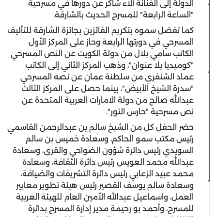
الدولة إلى الفنانة آلاء شاكر عن دورها في مسرحية
"الساعة الرابعة" للمسرح الحديث بالشارقة.
كما تفضل سموه بتكريم الفائزين بجائزة الشارقة للتأليف
المسرحي في دورتها الرابعة وحاز على المركز الأول
الكاتب سامي بلال من دولة الكويت عن النص المسرحي
"كوميديا بلا عنوان"، وذهب المركز الثاني إلى الكاتب
عماد الشنفري من سلطنة عمان عن نصه المسرحي
"سدرة الشيخ الأبيض"، بينما حصل على المركز الثالث
عبدالله صالح من دولة الامارات العربية المتحدة عن
نص مسرحية "حارس النور".
حضر الحفل كل من الشيخ سالم بن عبدالرحمن القاسمي
رئيس مكتب سمو الحاكم، وسعادة خميس بن سالم
السويدي رئيس دائرة شؤون الضواحي والقرى، وسعادة
عبدالله محمد العويس رئيس دائرة الثقافة، وسعادة
محمد عبيد الزعابي رئيس دائرة التشريفات والضيافة،
وسعادة سالم يوسف القصير رئيس هيئة تطوير معايير
العمل، واسماعيل عبدالله الأمين العام للهيئة العربية
للمسرح، وأحمد بو رحيمة مدير إدارة المسرح بدائرة