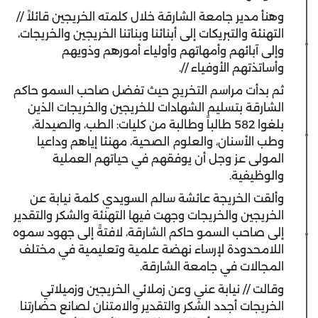
وهنأ مدير جامعة الشارقة خلال كلمته الخريجين قائلاً //
التهنئة والتبريكات إلى أبنائنا وبناتنا الخريجين والخريجات،
وإلى آبائهم وأمهاتهم وأولياء أمورهم وذويهم
وأساتذتهم الأوفياء //.
ثم بدأت مراسم التخريج حيث تفضل صاحب السمو حاكم
الشارقة بتسليم الشهادات للخريجين والخريجات الذين
بلغوا 582 طالباً وطالبة من كليات: الطب، والصيدلة،
وطب الأسنان، والعلوم الصحية، مهنئا إياهم وداعيا
المولى عز وجل أن يوفقهم في حياتهم العملية
والوظيفية.
وألقت الخريجة عائشة سالم السويدي كلمة نيابة عن
الخريجين والخريجات وجهت فيها التهنئة والشكر والتقدير
إلى صاحب السمو حاكم الشارقة، لافتةً إلى جهود سموه
اللامحدودة لإرساء نهضة علمية وتعليمية في مختلف
المجالات في جامعة الشارقة.
وقالت // نيابة عني وعن زملائي الخريجين وزميلاتي
الخريجات أجدد الشكر والتقدير والامتنان لصانع حضارتنا