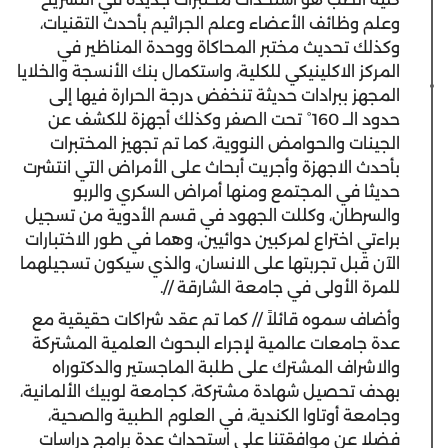
وعلم وظائف الأعضاء وعلم الجراثيم بأحدث التقنيات،
وكذلك تحديث مختبر المحاكاة ووحدة المناظير في
المركز الاكلينيكي للكلية، واستكمال بنك الأنسجة والخلايا
المجهز ببرادات حديثة تنخفض درجة الحرارة فيها إلى
حدود الــ 160° تحت الصفر وكذلك أجهزة للكشف عن
الجينات والحوامض النووية، كما تم تجهيز المختبرات
بأحدث الاجهزة وأجريت أبحاث على الأمراض التي انتشرت
حديثا في المجتمع ومنها أمراض السكري والربو
والسرطان، وكللت الجهود في قسم الأدوية من تسجيل
براءتي اختراع لمركبين دوائيين، وهما في طور الاختبارات
الآن قبل تجربتها على الانسان، والذي سيكون تسجيلهما
للمرة الأولى في جامعة الشارقة //.
وأضاف سموه قائلاً // كما تم عقد شراكات حقيقية مع
عدة جامعات عالمية لإجراء البحوث العلمية المشتركة
والاشراف المشترك على طلبة الماجستير والدكتوراه
بهدف تحصيل شهادة مشتركة، كجامعة لوبيك الألمانية،
وجامعة أوتاوا الكندية، في العلوم الطبية والصحية،
فضلا عن موافقتنا على استحداث عدة برامج دراسات