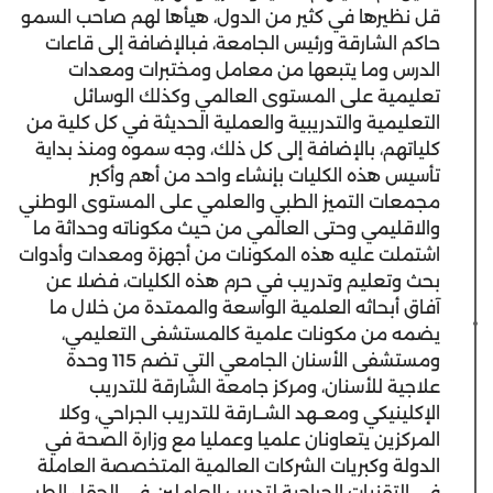
قل نظيرها في كثير من الدول، هيأها لهم صاحب السمو
حاكم الشارقة ورئيس الجامعة، فبالإضافة إلى قاعات
الدرس وما يتبعها من معامل ومختبرات ومعدات
تعليمية على المستوى العالمي وكذلك الوسائل
التعليمية والتدريبية والعملية الحديثة في كل كلية من
كلياتهم، بالإضافة إلى كل ذلك، وجه سموه ومنذ بداية
تأسيس هذه الكليات بإنشاء واحد من أهم وأكبر
مجمعات التميز الطبي والعلمي على المستوى الوطني
والاقليمي وحتى العالمي من حيث مكوناته وحداثة ما
اشتملت عليه هذه المكونات من أجهزة ومعدات وأدوات
بحث وتعليم وتدريب في حرم هذه الكليات، فضلا عن
آفاق أبحاثه العلمية الواسعة والممتدة من خلال ما
يضمه من مكونات علمية كالمستشفى التعليمي،
ومستشفى الأسنان الجامعي التي تضم 115 وحدة
علاجية للأسنان، ومركز جامعة الشارقة للتدريب
الإكلينيكي ومعــهد الشــارقة للتدريب الجراحي، وكلا
المركزين يتعاونان علميا وعمليا مع وزارة الصحة في
الدولة وكبريات الشركات العالمية المتخصصة العاملة
في التقنيات الجراحية لتدريب العاملين في الحقل الطبي