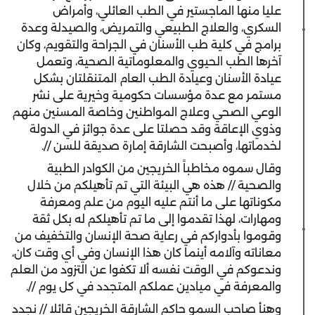
عليا منها الماجستير في الطب العائلي، وأمراض
السكري، والعلاج الطبيعي والتمريض، والصيدلة وعدة
برامج في كلية طب الأسنان في الجراحة والتقويم، وكان
آخرها الطب الحيوي والمعلوماتية الصحية، وتعمل
عيادة الأسنان وعيادة الطب العام المتنقلتان بشكل
مستمر مع عدة مؤسسات حكومية وخيرية على نشر
الوعي الصحي وعلاج المواطنين وخاصة المسنين منهم
وذوي الإعاقة وقد حصلتا على عدة جوائز في الدولة
لخدماتها، وأصبحت الشارقة إمارة صديقة للسن //.
وقال سموه مخاطباً الخريجين من الكوادر الطبية
والصحية // هذه هي البيئة التي تم تأهيلكم من خلال
مكوناتها على ما أنتم عليه اليوم من علم ومعرفة
ومهارات، لهذا تقدموا إلى ما تم تأهيلكم له بكل ثقة
وقوموا بأدواركم في رعاية صحة الإنسان والتخفيف من
معاناته وآلامه أينما كان هذا الإنسان وفي أي وقت كان،
وندعوكم في الوقت نفسه ألا تكفوا عن التزود من العلم
والمعرفة في ميادين عملكم المتجدد في كل يوم //.
وهنأ صاحب السمو حاكم الشارقة الخريجين قائلا // نجدد