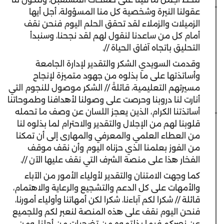
عقولنا النيرة وشخصية كل منا المسؤولة، أجل أيها
الزميلات والزملاء لقد تحقق الحلم اليوم فنحن نقف
أمام كل من ساعدنا لنقول لهم لقد نجحنا، وسنبدأ
التحليق باتجاه آفاق الحياة //.
وقدمت السويدي الشكر والتقدير لإدارة الجامعة
وأساتذتها على ما بذلوه من جهود متميزة لإنجاح
مسيرتهم التعليمية، قائلةً // الشكر موصول للنجوم التي
أنارت لنا دروبنا وحرصت على وصولنا لأهدافنا وطموحاتنا
أساتذتنا الكرام، الذين يعجز اللسان عن وصف ما تحمله
قلوبنا لهم من الإجلال والتقدير والاحترام لما بذلوه لنا
من العطاء العلمي والمعرفي والمهارى إلى أن تمكنا
من الفوز بعلمنا الذي حزناه اليوم وأن نقف موقف
الفخار هذا على منصة الشرف التي نقف عليها الآن //.
كما وجهت الامتنان والتقدير لأولياء الأمور من الآباء
والأمهات على كل الدعم والتشجيع والرعاية والاهتمام،
قائلة // شكرا لكم آباءنا، شكرا لكن أمهاتنا وأولياء أمورنا،
فنحن اليوم نقف على هذه المنصة لنعبر لكم وللجميع
عن نصركم فيما بذلتموه من تضحيات من أجلنا، ومن