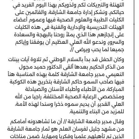
التهنئة والتبريكات لكم ولذويكم بهذا اليوم الفريد في
حياتكم، ونشكر إدارة جامعة الشارقة، والقائمين على
الكليات الطبية والعلوم الصحية فيها وعموم أعضاء
الهيئات التدريسية والإدارية والفنية في هذه الكليات
على إنجازهم هذا الذي يملأ روحنا بالبهجة والسعادة
والسرور، وندعو الله العلي العظيم أن يوفقنا وإياكم
جميعا لما يحب ويرضى //.
وكان الحفل قد بدأ بالسلام الوطني ثم تلاوة آيات بينات
من الذكر الحكيم بعدها ألقى الدكتور حميد مجول
النعيمي مدير جامعة الشارقة كلمة بهذه المناسبة هنأ
فيها صاحب السمو حاكم الشارقة بتخريج هذه الكوكبة
المباركة، من الأطباء وأطباء الأسنان والصيادلة
ومتخصصي الرعاية الصحية المختلفة، راجيا من الله
العلي القدير، أن يديم سموه ذخرا وسندا لهذه الأمة،
للمزيد من البناء والتنمية.
وقال مدير جامعة الشارقة // أن ما تشاهدونه أمامكم
من مشهد جليل لفرسان العلم هو ثمار جامعة الشارقة
الذين تم تأهيلهم علميا وفكريا ومهاريا، ضمن مناخات