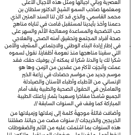
العصرية وباني أجيالها ومثل هذه الأجيال الأعلى
ومعلمها صاحب السمو الشيخ الدكتور سلطان بن
محمد القاسمي، والذي قد كان لنا السند المتين الذي
دعمنا وأخذ بأيدينا لمستقبل قامت في ثناياه مناهج
حب التضحية والمساعدة ومعالجة الألم والسهر على
صحة أفراد المجتمع وتحقيق أمنه الصحي والعلاجي
في إطار إرادة البناء الوطني والاجتماعي المشرف والآمن
التي سقينا مناهجها منذ نعومة أظفارنا، نقول لسموه
شكرا لك يا والدنا، شكرا لا يمكنه أن يوفيك حقك، فقد
عملت وأنجزت لأكثر من عقدين من الزمن، وها هو
موسم جديد من مواسم حصادك في زراعة الخير
الإنساني، من الأطباء وأطباء الأسنان والصيادلة
والعاملين في الحقول الصحية والطبية يقف أمام
الجميع شامخا مفاخرا وسعيدا بثمار زراعتك الطيبة
المباركة كما وقف في السنوات السابقة //.
وأضافت قائلةً موجهةً كلمة إلى زملائها وزميلاتها من
الخريجين والخريجات // سنوات مضت من حياتنا، صقلتنا
هذه السنوات بما اشتملت عليه من الألم والضغوطات
لنخط أجمل ما فينا على صفحات المستقبل، ولتكون لنا