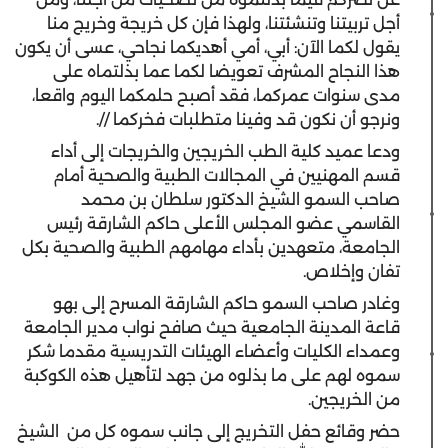
أجل تربيتنا وتنشئتنا، ولهذا فإن كل خريجة وخريج منا
يقول لكما الآن: أبي، أمي أهديكما نجاحي، عسى أن يكون
هذا النجاح المشرف تعويضا لكما عما بذلتماه على
مدى سنوات عمركما، فقد أصبح حلمكما اليوم واقعا،
ونرجو أن نكون قد وفينا متطلبات فخركما //.
ودعا عميد كلية الطب الخريجين والخريجات إلى أداء
قسم المهنيين في المجالات الطبية والصحية أمام
صاحب السمو الشيخ الدكتور سلطان بن محمد
القاسمي عضو المجلس الأعلى حاكم الشارقة رئيس
الجامعة، متعهدين بأداء مهامهم الطبية والصحية بكل
تفان وإخلاص.
وغادر صاحب السمو حاكم الشارقة المسرح إلى بهو
قاعة المدينة الجامعية حيث صافح نواب مدير الجامعة
وعمداء الكليات وأعضاء الهيئات التدريسية مقدما شكر
سموه لهم على ما بذلوه من جهد لتأهيل هذه الكوكبة
من الخريجين.
حضر وقائع حفل التخريج إلى جانب سموه كل من الشيخ