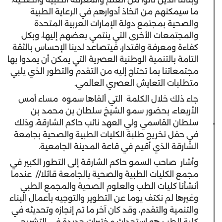
ما سيمكنهم من اتخاذ أدوارهم في الرعاية الطبية
والصحية بمجتمع دولة الإمارات العربية المتحدة
والمجتمعات الأخرى التي ينتمي بعضهم إليها، وبكل
كفاءة ومعرفة واقتدار، فيتصاعد لدينا الإحساس بالثقة
التامة بالتنمية الوطنية العصرية التي يمكن أن يمدوا بها
مجتمعاتنا بما تحتاج إليه من التقدم والتطور الذي يلبي
متطلبات التعايش العصري العالمي.
جاء ذلك خلال الكلمة التي ألقاها سموه مساء أمس
الأربعاء، بحضور سمو الشيخ سلطان بن محمد بن
سلطان القاسمي ولي العهد نائب حاكم الشارقة، وذلك
في حفل تخريج طلبة الكليات الطبية والصحية بجامعة
الشارقة الذي أقيم في قاعة المدينة الجامعية.
وأشار صاحب السمو حاكم الشارقة إلى التطور الكبير في
مجمع الكليات الطبية والصحية بالجامعة قائلا// عندما
أنشأنا كليات الطب والعلوم الصحية والمجمع الطبي
وغيرها لم نكتف يوما عن التطوير والتوجيه بأعمال البناء
والتنمية والتقدم، وقد كان آخر ما تم إنجازه وتحديثه في
كلية الطب هو استحداث مختبرات جديدة في التشريح