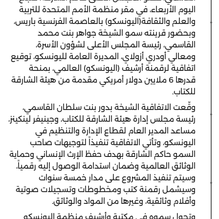
اليوم الأربعاء، في مقر منظمة الأمم المتحدة للتربية
والعلم والثقافة(اليونسكو) بالعاصمة الفرنسية باريس،
وبحضور قرينته سمو الشيخة جواهر بنت محمد
القاسمي، رئيسة المجلس الأعلى لشؤون الأسرة،
ومعالي أودري أزولاي، المديرة العامة لليونسكو، توقيع
اتفاقية لرقمنة أرشيف (اليونسكو) العالمي، بمنحة
قدرها 6 ملايين دولار أمريكي مقدمة من هيئة الشارقة
للكتاب.
وقّعت الاتفاقية الشيخة بدور بنت سلطان القاسمي،
رئيسة مجلس إدارة هيئة الشارقة للكتاب، وجينيفر لينكينز،
مساعد المدير العام لقطاع الإدارة والتنظيم في
اليونسكو، وتأتي الاتفاقية تنفيذاً لتوجيهات صاحب
السمو حاكم الشارقة بهدف حفظ الإرث الإنساني وحماية
الوثائق العالمية وضمان استدامة الوصول إليه رقمياً،
وسيتم تنفيذ المشروع على مدار خمسة سنوات
وسيشمل رقمنة كتب ومخطوطات وتسجيلات صوتية
وأفلام وثائقية، وغيرها من المواد والوثائق.
وتجول سموه في مكتبة وأرشيف منظمة اليونسكو