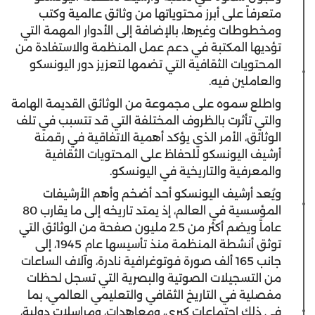
متعرفاً على أبرز محتوياتها من وثائق عالمية وكتب
ومخطوطات وغيرها، بالإضافة إلى الأدوار المهمة التي
تؤديها المكتبة في دعم عمل المنظمة والاستفادة من
المحتويات الثقافية التي تضمها لتعزيز دور اليونسكو
والعاملين فيه.
واطلع سموه على مجموعة من الوثائق القديمة الهامة
والتي تأثرت بالظروف المختلفة التي قد تتسبب في تلف
الوثائق، الأمر الذي يؤكد أهمية الاتفاقية في رقمنة
أرشيف اليونسكو للحفاظ على المحتويات الثقافية
والمعرفية والتاريخية في اليونسكو.
ويُعد أرشيف اليونسكو أحد أضخم وأهم الأرشيفات
المؤسسية في العالم، إذ يمتد تاريخه إلى ما يقارب 80
عاماً ويضم أكثر من 2.5 مليون صفحة من الوثائق التي
توثق أنشطة المنظمة منذ تأسيسها عام 1945، إلى
جانب 165 ألف صورة فوتوغرافية نادرة، وآلاف الساعات
من التسجيلات الصوتية والبصرية التي تسجل لحظات
مفصلية في التاريخ الثقافي والتعليمي العالمي، بما
في ذلك اجتماعات كبرى، ومعاهدات، ومراسلات دولية،