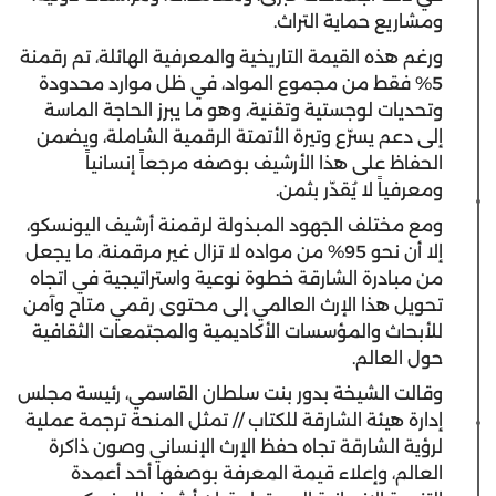
ومشاريع حماية التراث.
ورغم هذه القيمة التاريخية والمعرفية الهائلة، تم رقمنة
5% فقط من مجموع المواد، في ظل موارد محدودة
وتحديات لوجستية وتقنية، وهو ما يبرز الحاجة الماسة
إلى دعم يسرّع وتيرة الأتمتة الرقمية الشاملة، ويضمن
الحفاظ على هذا الأرشيف بوصفه مرجعاً إنسانياً
ومعرفياً لا يُقدّر بثمن.
ومع مختلف الجهود المبذولة لرقمنة أرشيف اليونسكو،
إلا أن نحو 95% من مواده لا تزال غير مرقمنة، ما يجعل
من مبادرة الشارقة خطوة نوعية واستراتيجية في اتجاه
تحويل هذا الإرث العالمي إلى محتوى رقمي متاح وآمن
للأبحاث والمؤسسات الأكاديمية والمجتمعات الثقافية
حول العالم.
وقالت الشيخة بدور بنت سلطان القاسمي، رئيسة مجلس
إدارة هيئة الشارقة للكتاب // تمثل المنحة ترجمة عملية
لرؤية الشارقة تجاه حفظ الإرث الإنساني وصون ذاكرة
العالم، وإعلاء قيمة المعرفة بوصفها أحد أعمدة