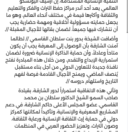
التنمية الإنسانية المستدامة، إن أرشيف اليونسكو
العالمي يعد أحد أندر مراكز حفظ التراث والفكر والتعليم
والثقافة وأكثرها قيمة في مختلف أنحاء العالم، وهو ما
يجعل حمايته مسؤولية أخلاقية ومهمة حضارية يجب
أن نتشارك فيها جميعاً، لضمان بقائها للأجيال المقبلة //.
وأضافت الشيخة بدور بنت سلطان القاسمي // لطالما
آمنت الشارقة بأن الوصول إلى المعرفة يجب أن يكون
متاحاً وعادلاً، وأن حماية الذاكرة الإنسانية ضرورة لضمان
استمرارية الإبداع والتقدم، ومن خلال هذه المبادرة نفتح
نافذة جديدة للتعاون الدولي من أجل بناء مستقبل
يُنصف الماضي، ويمنح الأجيال القادمة فرصة لفهم
التاريخ واستلهام دروسه //.
وتأتي هذه الاتفاقية استمراراً لدور الشارقة، بقيادة
صاحب السمو الشيخ الدكتور سلطان بن محمد
القاسمي، عضو المجلس الأعلى حاكم الشارقة، في دعم
المشاريع المعرفية والإنسانية، وتأكيداً لمكانتها كمركز
دولي في حماية إرث الثقافة الإنسانية ورعاية الثقافة،
وصون التراث، وتعزيز الحضور العربي في المنظمات