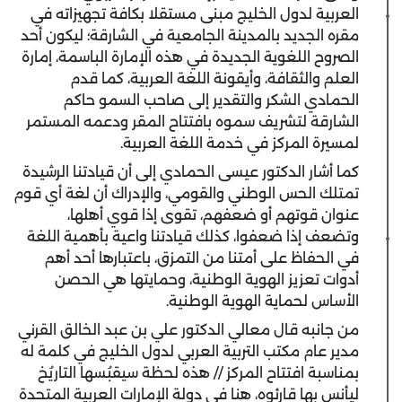
العربية لدول الخليج مبنى مستقلا بكافة تجهيزاته في
مقره الجديد بالمدينة الجامعية في الشارقة؛ ليكون أحد
الصروح اللغوية الجديدة في هذه الإمارة الباسمة، إمارة
العلم والثقافة، وأيقونة اللغة العربية، كما قدم
الحمادي الشكر والتقدير إلى صاحب السمو حاكم
الشارقة لتشريف سموه بافتتاح المقر ودعمه المستمر
لمسيرة المركز في خدمة اللغة العربية.
كما أشار الدكتور عيسى الحمادي إلى أن قيادتنا الرشيدة
تمتلك الحس الوطني والقومي، والإدراك أن لغة أي قوم
عنوان قوتهم أو ضعفهم، تقوى إذا قوي أهلها،
وتضعف إذا ضعفوا، كذلك قيادتنا واعية بأهمية اللغة
في الحفاظ على أمتنا من التمزق، باعتبارها أحد أهم
أدوات تعزيز الهوية الوطنية، وحمايتها هي الحصن
الأساس لحماية الهوية الوطنية.
من جانبه قال معالي الدكتور علي بن عبد الخالق القرني
مدير عام مكتب التربية العربي لدول الخليج في كلمة له
بمناسبة افتتاح المركز // هذه لحظة سيقبُسها التاريُخ
ليأنس بها قارئوه، هنا في دولة الإمارات العربية المتحدة