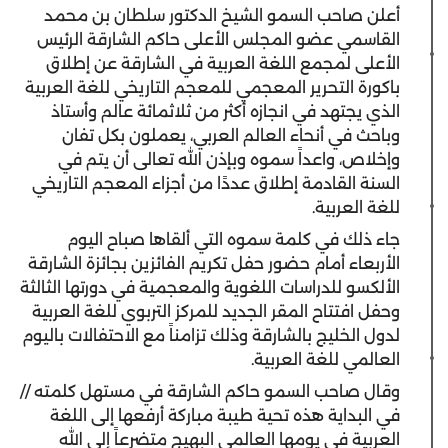
أعلن صاحب السمو الشيخ الدكتور سلطان بن محمد
القاسمي عضو المجلس الأعلى حاكم الشارقة الرئيس
الأعلى لمجمع اللغة العربية في الشارقة عن إطلاق
باكورة التحرير المعجمي للمعجم التاريخي للغة العربية
الذي يجتهد في انجازه أكثر من ثلاثمائة عالم وأستاذ
وباحث في أنحاء العالم العربي، يعملون بكل تفان
وإخلاص، واعداً سموه وبإذن الله تعالى أن يتم في
السنة القادمة إطلاق عددًا من أجزاء المعجم التاريخي
للغة العربية.
جاء ذلك في كلمة سموه التي ألقاها صباح اليوم
الأربعاء أمام حضور حفل تكريم الفائزين بجائزة الشارقة
الألكسو للدراسات اللغوية والمعجمية في دورتها الثالثة
وحفل افتتاح المقر الجديد للمركز التربوي للغة العربية
لدول الخليج بالشارقة وذلك تزامناً مع الاحتفالات باليوم
العالمي للغة العربية.
وقال صاحب السمو حاكم الشارقة في مستهل كلمته //
في البداية هذه تحية طيبة مباركة أرفعها إلى اللغة
العربية في يومها العالمي البهيج متضرعاً إلى الله