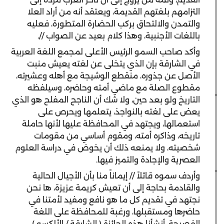
التزامهم بلغتهم القديمة، ويعتقد أنه من أراد العلا
والتمدن والالتحاق بركب الحضارة المتطورة، فعليه
باللغات الأجنبية، وهذا كلام بعيد عن الصواب //.
وأكد صاحب السمو الرئيس الأعلى لمجمع اللغة العربية
في الشارقة بإن الذي يتخلى عن لغته يعيش منبت
الأصل عن جذوره، منقطع الوشيجة مع أهله وعشيرته،
مقطوع الصلة مع ماضي أمته وحاضره، وسيلفظه
التاريخ ولو بعد حين، ولا شك أن الناجح المفلح هو الذي
يعض على لغته بالنواجذ، يتعلمها ويحرص على
استعمالها، ويجتهد في المحافظة عليها لأنها حاملة
تاريخه، وذاكره أمته، ومقوم أساسي من مقومات
شخصيته، ولا يمنعه ذلك أن يخوض في دراسة العلوم
العصرية والإجادة والتميز فيها.
وأردف سموه قائلاً // إيماناً منا بأن الأجيال الحالية
والقادمة بحاجة إلى أن تعيش كريمة عزيزة، ها نحن
نجتهد في تقديم كل ما هو نافع ومفيد لأمتنا في
حاضرها ومستقبلها، ورغبة للمحافظة على اللغة
الفصيحة، أنشأنا هذه الجائزة ( الشارقة / الألكسو )