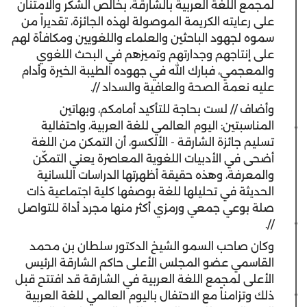
لمجمع اللغة العربية بالشارقة، بخالص الشكر والامتنان
على رعايته الكريمة الموصولة لهذه الجائزة، تقديراً من
سموه لجهود الباحثين والعلماء واللغويين ومكافأة لهم
على إنتاجهم وجدارتهم وتميزهم في البحث اللغوي
والمعجمي، فبارك الله في جهوده الطيبة الخيرة وأدام
عليه نعمة الصحة والعافية والسداد //.
وأضاف // لست بحاجة للتأكيد أمامكم، وبهاتين
المناسبتين: اليوم العالمي للغة العربية، واحتفالية
تسليم جائزة الشارقة - الألكسو، أن التمكن من اللغة
أضحى في الأدبيات اللغوية المعاصرة يعني التمكّن
والمعرفة، وهذه حقيقة أظهرتها الدراسات اللسانية
الحديثة في تحليلها للغة بوصفها كلية اجتماعية ذات
صلة بوعي جمعي ورمزي أكثر منها مجرد أداة للتواصل
//.
وكان صاحب السمو الشيخ الدكتور سلطان بن محمد
القاسمي عضو المجلس الأعلى حاكم الشارقة الرئيس
الأعلى لمجمع اللغة العربية في الشارقة قد افتتح قبل
ذلك وتزامناً مع الاحتفال باليوم العالمي للغة العربية