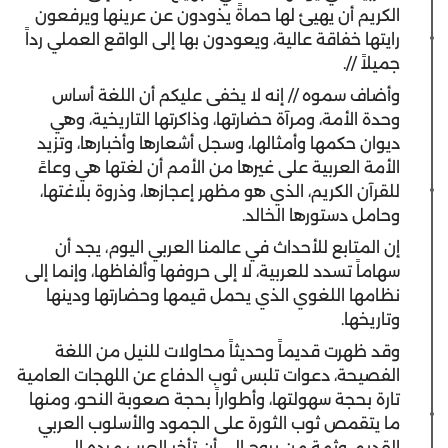
الكريم أن يهيئ لها حماةً يذودون عن عرينها ويرفعون
رايتها خفاقة عالية، ويعودون بها إلى الواقع العملي رداً
جميلاً //.
وأضاف سموه // إنه لا يخفى عليكم أن اللغة أساس
وحدة الأمة، ومرآة حضارتها، وذاكرتها التاريخية، وهي
ديوان حكمها وأمثالها، وسجل أشعارها وأخبارها، وتزيد
الأمة العربية على غيرها من الأمم أن لغتها هي وعاءً
للقرآن الكريم، الذي هو مظهر إعجازها، وذروة بلاغتها،
وحامل دستورها الخالد.
إن المتابع للأحداث في عالمنا العربي اليوم، يجد أن
سهاماً تسدد للعربية، لا إلى حروفها وألفاظها، وإنما إلى
نظامها اللغوي الذي يحمل قيمها وحضارتها ودينها
وتاريخها.
وقد ظهرت قديماً وحديثاً محاولات للنيل من اللغة
الفصيحة، دعوات تلبس ثوب الدفاع عن اللهجات العامية
تارة بحجة سهولتها، وأطواراً بحجة صعوبة النحو، ومنها
ما يتقمص ثوب الثورة على الجمود والأسلوب العربي
القديم، وثمة من يروج إلى أن تأخر العرب مرده إلى