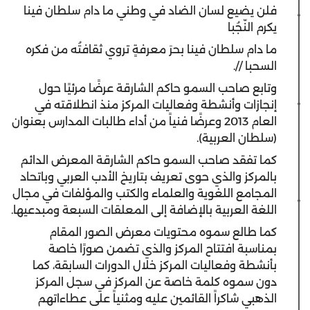
فلن يضيع لسان الضاد في وطني ما دام سلطان فينا
يكرم النّجُبا
ما دام سلطان فينا بحرَ معرفةٍ تروي ثقافتُه من فكره
السحبا //.
وتابع صاحب السمو حاكم الشارقة عرضًا مرئيًا حول
إنجازات وأنشطة وفعاليات المركز منذ انطلاقته في
العام 2013 وعرضًا فنياً من أداء طالبات المدارس بعنوان
(سلطان العربية).
كما تفقد صاحب السمو حاكم الشارقة المعرض الدائم
بالمركز والذي حوى تعريف بتاريخ الأدب العربي وباتحاد
المجامع اللغوية والعلماء والكتب والمؤلفات في مجال
اللغة العربية بالإضافة إلى المعلقات السبعة ومبدعيها.
كما طالع سموه محتويات معرض الصور المقام
بمناسبة افتتاح المركز والذي تضمن صورًا خاصة
بأنشطة وفعاليات المركز خلال الدورات السابقة، كما
دون سموه كلمة خاصة عن المركز في سجل المركز
الذهبي شاكراً القائمين عليه ومثنياً على عطاءاتهم