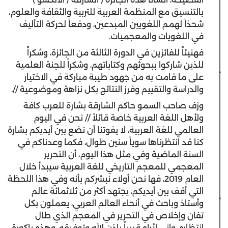
بالتنسيق مع المنظمة العربية للتربية والثقافة والعلوم،
شحذاً لهمم اللغويين المبدعين، ودفعاً لحركة التأليف
في اللغويات والمعجميات.
فهنيئاً للفائزين في الدورة الثالثة من الجائزة، وشكراً
للذين شاركوا ببحوثهم وكتاباتهم، وشكراً للجنة العلمية
على ما قامت به من جهود طيبة مباركة في الاختيار
والدراسة والتقييم وفرز النتائج بكل نزاهة وموضوعية //.
وزف صاحب السمو حاكم الشارقة بشارة للعرب كافة
ولأهل اللغة العربية خاصة قائلاً // نحن في اليوم
العالمي للغة العربية، لا يفوتنا أن نضع بين أيديكم بشارة
كنا قد انتظرناها سوياً سنين طوال، فكما وعدناكم في
السنة الماضية وفي مثل هذا اليوم، أن التحرير
المعجمي للمعجم التاريخي للغة العربية سيبدأ خلال
العام 2019، فها نحن أولاء نبشركم بأنه وفي هذا اللحظة
التي أقف بين أيديكم، يجتهد أكثر من ثلاثمائة عالم
وأستاذ وباحث في أنحاء العالم العربي، يعملون بكل
تفان وإخلاص في التحرير في المعجم الذي طال
انتظاره، وإني لأراه قريباً بإذن الله وتوفيقه، وهذه باكورة