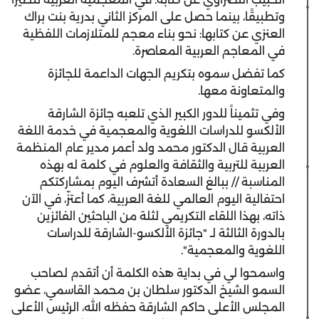
وتطبيقًا، بينما حصل على المركز الثاني بدرية بنت براك
العنزي عن كتابها: نحو بناء معجم للمتلازمات اللفظية
في المعاجم العربية المعاصرة.
كما تفضل سموه بتكريم الجهات الداعمة للجائزة
والمتعاونة معها.
وفي تثميناً للدور الكبير الذي تلعبه جائزة الشارقة
الألكسو للدراسات اللغوية والمعجمية في خدمة اللغة
العربية قال الدكتور محمد ولد أعمر مدير عام المنظمة
العربية للتربية والثقافة والعلوم في كلمة له بهذه
المناسبة // ببالغ السعادة أتشرف اليوم بمشاركتكم
احتفالية اليوم العالمي للغة العربية، كما أعتزّ، في الآن
ذاته، بهذا اللقاء التكريمي لثلة من الباحثين الفائزين
بالدورة الثالثة لـ "جائزة الألكسو-الشارقة للدراسات
اللغوية والمعجمية".
واسمحوا لي في بداية هذه الكلمة أن أتقدم لصاحب
السمو الشيخ الدكتور سلطان بن محمد القاسمي، عضو
المجلس الأعلى حاكم الشارقة حفظه الله، الرئيس الأعلى