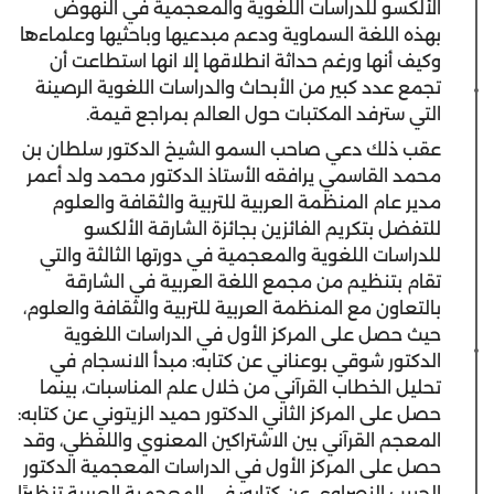
الألكسو للدراسات اللغوية والمعجمية في النهوض
بهذه اللغة السماوية ودعم مبدعيها وباحثيها وعلماءها
وكيف أنها ورغم حداثة انطلاقها إلا انها استطاعت أن
تجمع عدد كبير من الأبحاث والدراسات اللغوية الرصينة
التي سترفد المكتبات حول العالم بمراجع قيمة.
عقب ذلك دعي صاحب السمو الشيخ الدكتور سلطان بن
محمد القاسمي يرافقه الأستاذ الدكتور محمد ولد أعمر
مدير عام المنظمة العربية للتربية والثقافة والعلوم
للتفضل بتكريم الفائزين بجائزة الشارقة الألكسو
للدراسات اللغوية والمعجمية في دورتها الثالثة والتي
تقام بتنظيم من مجمع اللغة العربية في الشارقة
بالتعاون مع المنظمة العربية للتربية والثقافة والعلوم،
حيث حصل على المركز الأول في الدراسات اللغوية
الدكتور شوقي بوعناني عن كتابه: مبدأ الانسجام في
تحليل الخطاب القرآني من خلال علم المناسبات، بينما
حصل على المركز الثاني الدكتور حميد الزيتوني عن كتابه:
المعجم القرآني بين الاشتراكين المعنوي واللفظي، وقد
حصل على المركز الأول في الدراسات المعجمية الدكتور
الحبيب النصراوي عن كتابه: في المعجمية العربية تنظيرًا