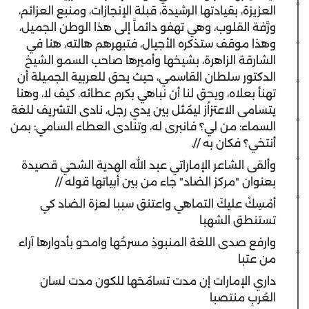
العزيزة، بقيادتها الرشيدة، قبلة الإنجازات، ومنبع العزائم،
ورَّفة القلوب، وهي تهفو دائماً إلى هذا الوطن الجميل،
وهذا موقف ستذكره الأجيال، فتبهرهم هالته، هنا في
الشارقة الزاهرة، بشيخها وأميرها صاحب السمو الشيخ
الدكتور سلطان القاسمي، حيث يحق للعربية الجميلة أن
تهنأ بعلاه، ويحق لنا أن نباهي بكرم عطائه. كيف لا، وهنا
يتسامى الاعتزاُز ليمُثل بين يدي رجل، نادى التشريف للغة
السماء: من لي؟ فانبرى له، وتنادى العطاء السامي: بمن
أنتخي؟ فكان به //.
وألقى الشاعر الإماراتي عبد الله الهدية الشحي قصيدة
بعنوان "مركز الضاد" جاء من بين أبياتها قوله //
أمْسِكْ عليكَ التماهي واعتنق سببا لعزة الضاد كي
تستنطق الشهبا
وارفع صدى اللغة المنبوذِ مسرحُها وامحو بأدوارها آراء
من عتبا
داري الإمارات إن مدت تسامُحَها للكون مدت لسان
العُربِ منتصبا