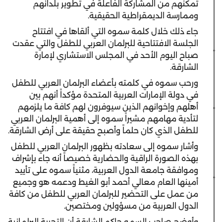
تمكنهم من المشاركة الفاعلة في تطوير بلدانهم
وممارسة الديمقراطية الحقيقية.
جاء ذلك خلال كلمة سموه التي ألقاها في افتتاح
الجلسة الافتتاحية للبرلمان العربي للطفل والتي عقدت
صباح اليوم الأحد في المجلس الاستشاري لإمارة
الشارقة.
ورحب سموه في كلمته بأعضاء البرلمان العربي للطفل
في دولة الإمارات العربية المتحدة مؤكداً أنهم بين
أهلهم وإخوانهم الذين سيوفرون لهم كافة ما يلزمهم
لتأدية مهامهم مشيراً سموه إلى أهمية البرلمان العربي
للطفل الذي كان حلماً وأصبح حقيقة على أرض الشارقة.
وأشار سموه إلى سعادته بظهور البرلمان العربي للطفل
بهذه الصورة الراقية والحضارية خصيصاً أنه جاء بإشراف
وموافقة جامعة الدول العربية، مثنياً سموه على تأييد
أمينها العام معالي أحمد أبو الغيط ودعمه هو وجميع
من عمل على التحضير للبرلمان العربي للطفل من كافة
الدول العربية من مسؤولين ومختصين.
وأوضح صاحب السمو حاكم الشارقة أن التجربة البرلمانية