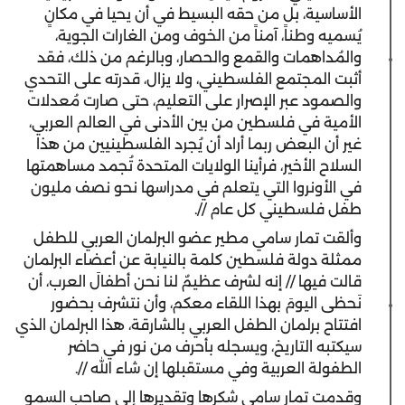
الأساسية، بل من حقه البسيط في أن يحيا في مكانٍ
يُسميه وطناً، آمناً من الخوف ومن الغارات الجوية،
والمُداهمات والقمع والحصار، وبالرغم من ذلك، فقد
أثبت المجتمع الفلسطيني، ولا يزال، قدرته على التحدي
والصمود عبر الإصرار على التعليم، حتى صارت مُعدلات
الأمية في فلسطين من بين الأدنى في العالم العربي،
غير أن البعض ربما أراد أن يُجرد الفلسطينيين من هذا
السلاح الأخير، فرأينا الولايات المتحدة تُجمد مساهمتها
في الأونروا التي يتعلم في مدراسها نحو نصف مليون
طفل فلسطيني كل عام //.
وألقت تمار سامي مطير عضو البرلمان العربي للطفل
ممثلة دولة فلسطين كلمة بالنيابة عن أعضاء البرلمان
قالت فيها // إنه لشرف عظيمٌ لنا نحن أطفالَ العرب، أن
نَحظى اليومَ بهذا اللقاء معكم، وأن نتشرف بحضور
افتتاح برلمان الطفل العربي بالشارقة، هذا البرلمان الذي
سيكتبه التاريخ، ويسجله بأحرف من نور في حاضر
الطفولة العربية وفي مستقبلها إن شاء الله //.
وقدمت تمار سامي شكرها وتقديرها إلى صاحب السمو