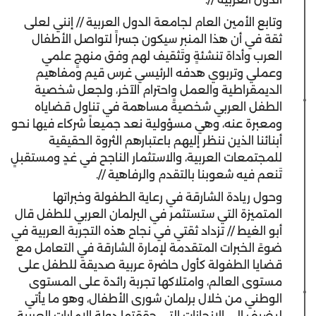
وتابع الأمين العام لجامعة الدول العربية // إنني لعلى
ثقة في أن هذا المنبر سيكون جسراً لتواصل الأطفال
العرب وأداة تنشئةٍ وتَثقيف لهم وفق منهجٍ علمي
وعملي وتربوي هدفه الرئيسي غرس قيم ومفاهيم
الديمقراطية والعمل واحترام الآخر، ولجعل شخصية
الطفل العربي شخصيةً مساهمة في تناول قضاياه
ومعبرة عنه، وهي مسؤولية نعد جميعاً شركاء فيها نحو
أبنائنا الذين ننظر إليهم باعتبارهم الثروة الحقيقية
للمجتمعات العربية، والاستثمار الناجح في غدٍ ومستقبلٍ
تَنعم فيه شعوبنا بالتقدم والرفاهية //.
وحول ريادة الشارقة في رعاية الطفولة وخبراتها
المتميزة التي ستستثمر في البرلمان العربي للطفل قال
أبو الغيط // تزداد ثقتي في نجاح هذه التجربة العربية في
ضوءً الخبرات المتقدمة لإمارة الشارقة في التعامل مع
قضايا الطفولة كأول حاضرة عربية صديقة للطفل على
مستوى العالم، وامتلاكها تجربة رائدة على المستوى
الوطني من خلال برلمان شورى الأطفال، وهو ما يأتي
ليضيف إلى الإنجازات التي حققتها دولة الإمارات العربية