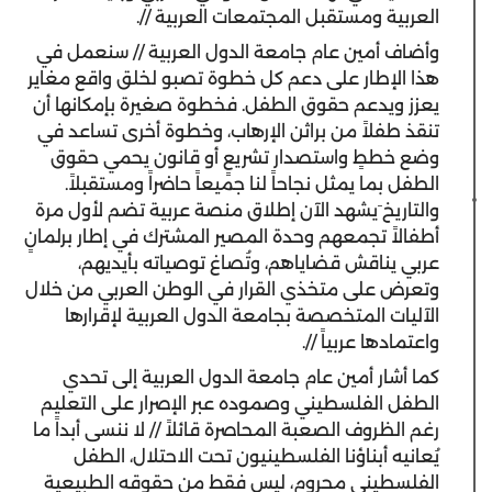
العربية ومستقبل المجتمعات العربية //.
وأضاف أمين عام جامعة الدول العربية // سنعمل في
هذا الإطار على دعم كل خطوة تصبو لخلق واقع مغاير
يعزز ويدعم حقوق الطفل. فخطوة صغيرة بإمكانها أن
تنقذ طفلاً من براثن الإرهاب، وخطوة أخرى تساعد في
وضع خططٍ واستصدار تشريعٍ أو قانون يحمي حقوق
الطفل بما يمثل نجاحاً لنا جميعاً حاضراً ومستقبلاً.
والتاريخ َيشهد الآن إطلاق منصة عربية تضم لأول مرة
أطفالاً تجمعهم وحدة المصير المشترك في إطار برلمانٍ
عربي يناقش قضاياهم، وتُصاغ توصياته بأيديهم،
وتعرض على متخذي القرار في الوطن العربي من خلال
الآليات المتخصصة بجامعة الدول العربية لإقرارها
واعتمادها عربياً //.
كما أشار أمين عام جامعة الدول العربية إلى تحدي
الطفل الفلسطيني وصموده عبر الإصرار على التعليم
رغم الظروف الصعبة المحاصرة قائلاً // لا ننسى أبداً ما
يُعانيه أبناؤنا الفلسطينيون تحت الاحتلال، الطفل
الفلسطيني محروم، ليس فقط من حقوقه الطبيعية