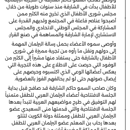
للأطفال بدأت في الشارقة منذ سنوات طويلة من خلال
مجلس شورى الأطفال الذي تخرج منه الكثير ممن
أصبحوا عناصر فاعلة في المجتمع ولديهم القدرة على
المشاركة في المجلس الوطني الاتحادي والمجلس
الاستشاري لإمارة الشارقة والمساهمة في صنع القرار.
وأوصى سموه الأعضاء بحمل رسالة البرلمان المهمة
إلى دولهم ونقل ما رأوه من تجربة مميزة في شورى
الأطفال بالشارقة حتى يستفاد منها مشيراً إلى الكثير من
الوفود التي حرصت على الاطلاع على هذه التجربة التي
يعكس أعضائها الوعي الذي اكتسبوه وحرصهم على
إيصال صوتهم حتى لو لم يحالفهم الفوز بالعضوية.
وكان صاحب السمو حاكم الشارقة قد صافح قبل بداية
الجلسة الافتتاحية أعضاء البرلمان العربي للطفل متمنياً
لهم التوفيق في طرح مواضيعهم العربية لتبدأ بعدها
الجلسة الافتتاحية والتي قدمتها منى السعيدي عضو
البرلمان العربي للطفل وممثلة دولة الكويت لتتلو
بعدها رحاب بن المعلم عضو البرلمان العربي للطفل
وممثلة المملكة المغربية آيات من الذكر الحكيم.