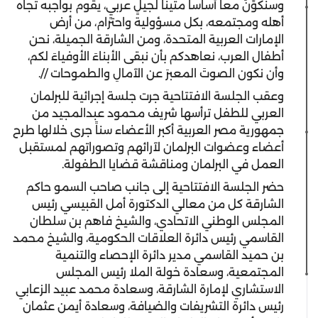
وسنُكوِّنُ معاً أساساً متيناً لجيلٍ عربيٍ، يقوم بواجبه تجاه
أهله ومجتمعه، بكل مسؤولية واحترام، من أرض
الإمارات العربية المتحدة، ومن الشارقة الجميلة، نحن
أطفال العرب، نعاهدكم بأن نبقى الأبناءَ الأوفياءَ لكم،
وأن نكون الصوتَ المعبرَ عن الآمالِ والطموحات //.
وعقب الجلسة الافتتاحية جرت جلسة إجرائية للبرلمان
العربي للطفل ترأسها شريف محمود عبدالمجيد من
جمهورية مصر العربية أكبر الأعضاء سناً جرى خلالها طرح
أعضاء وعضوات البرلمان لآرائهم وتصوراتهم لمستقبل
العمل في البرلمان ومناقشة قضايا الطفولة.
حضر الجلسة الافتتاحية إلى جانب صاحب السمو حاكم
الشارقة كل من معالي الدكتورة أمل القبيسي رئيس
المجلس الوطني الاتحادي، والشيخ فاهم بن سلطان
القاسمي رئيس دائرة العلاقات الحكومية، والشيخ محمد
بن حميد القاسمي مدير دائرة الإحصاء والتنمية
المجتمعية، وسعادة خولة الملا رئيس المجلس
الاستشاري لإمارة الشارقة، وسعادة محمد عبيد الزعابي
رئيس دائرة التشريفات والضيافة، وسعادة أيمن عثمان