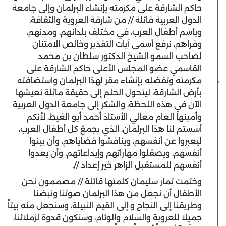
حاكم الشارقة على مكرمته بإنشاء البرلمان وإلى جامعة
الدول العربية قائلة // من شارقة العروبة والثقافة،
وباسم أطفال العرب، في مختلف بلدانهم، ومدنهم،
وقراهم، نرفع أسمى آيات التقدير وخالص الامتنان
لصاحب السمو الشيخ الدكتور سلطان بن محمد
القاسمي عضو المجلس الأعلى حاكم الشارقة على
مكرمته وتفضله بإنشاء مقر لهذا البرلمان واستضافته
بأرض الشارقة، ليتحول الحلم إلى حقيقة ماثلة نعيشها
الآن في هذه اللحظة، والشكر إلى جامعة الدول العربية
وأمينها العام معالي الأستاذ أحمد أبو الغيط، لأنكم
أسستم لنا هذا البرلمان، الذي يجمعُ كلَ أطفال العرب،
ليعبروا عن أنفسهم، ويناقشوا قضاياهم، وأن يبنوا
أنفسهم، ويصقلوا مهاراتهم وإبداعاتهم، وأن يعدوا
أنفسهم للمستقبل الزاهر خير إعداد //.
وختمت تمار سليمان كلمتها قائلة // مصممون نحن
الأطفال أن نجعل من هذا البرلمان صوتنا ونبضنا
وطريقنا إلى النجاح و إلى القيم النبيلة، وسنجعل منه بيتاً
جميلاً للعروبة والسلام والوئام، وسنكون قدوة لزملائنا،