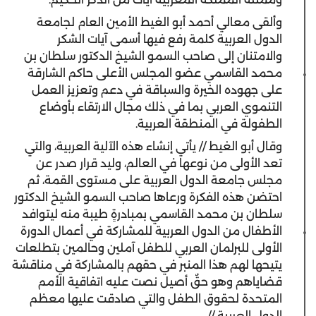
وألقى معالي أحمد أبو الغيط الأمين العام لجامعة
الدول العربية كلمة رفع فيها أسمى آيات الشكر
والامتنان إلى صاحب السمو الشيخ الدكتور سلطان بن
محمد القاسمي عضو المجلس الأعلى حاكم الشارقة
على جهوده الخيرة والسباقة في دعم وتعزيز العمل
التنموي العربي بما في ذلك مجال الارتقاء بأوضاع
الطفولة في المنطقة العربية.
وقال أبو الغيط // يأتي إنشاء هذه الآلية العربية، والتي
تعد الأولى من نوعها في العالم، وليد قرار صدر عن
مجلس جامعة الدول العربية على مستوى القمة، ثم
احتضن هذه الفكرة ورعاها صاحب السمو الشيخ الدكتور
سلطان بن محمد القاسمي بمبادرةٍ طيبة منه ليتوافد
الأطفال من الدول العربية للمشاركة في أعمال الدورة
الأولى للبرلمان العربي للطفل آملين وحالمين بتطلعات
يتيحها لهم هذا المنبر في حقهم بالمشاركة في مناقشة
قضاياهم وهو حقٌ أصيل نصت عليه اتفاقية الأمم
المتحدة لحقوق الطفل والتي صادقت عليها معظم
الدول العربية //.