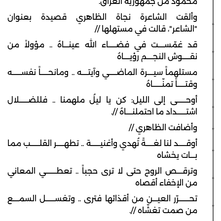
محمود من جمهورية العراق.
وألقت الشاعرة نجاة الظاهري قصيدة بعنوان
"الشاعر"، قالت في مستهلها //
قد غمّســــت في فضـــــاء الله عينـــاهُ .. مؤولاً من
نقـــــوش النجــــم رؤيــــاهُ
مستلهماً سيــــرة الماضـــــي وآيتــــه .. ومانحـــــاً نفســــــه
وقتـــــاً تمنّــــــاهُ
أوحــــــى إلى الليل: كن يا ليلُ ملهمنا .. فللضــــــلال
اشتــــــداد ما احتملنــــاهُ //.
وأضافت الظاهري //
أوقـــــد لنا لغـــــةً تُهدي وأغنيــــــة .. تطهـــــر القلــــــب مما
بـــات يخشاه
وترقــــص الروح حتى لا ترى حجباً .. تعطـــــــي المعاني
من الإخفاء أقصاه
تحـــــــرّر العيـــن من أقذائها فترى .. وتغســــــل السمــــع
من صمت تغشّاه //.