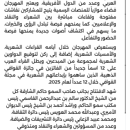
العربي وعدد من الدول الأفريقية، ويعتبر المهرجان
فضاء موازياً للمنصات الرسمية يتيح للمشاركين نقاشات
مفتوحة ولقاءات مباشرة بين الشعراء والنقاد
والإعلاميين، كما يمنحهم فرصة تبادل الرؤى والخبرات،
ما يسهم في اكتشاف أصوات جديدة يمنحها فرصة
الحضور والتفاعل.
ويستعرض المهرجان خلال أيامه القراءات الشعرية،
والأمسيات الشعرية، إضافة إلى ركن لتوقيع الدواوين
الشعرية لمجموعة من المبدعين، ويطل القراء العرب
على 12 اسماً جديداً من الفائزين في جائزة القوافي
الذهبية، الذين ساهموا بإبداعاتهم الشعرية في مجلة
القوافي خلال 12 عدداً لعام 2025.
شهد الافتتاح بجانب صاحب السمو حاكم الشارقة كل
من: الشيخ الدكتور سالم بن عبدالرحمن القاسمي رئيس
مكتب سمو الحاكم، وراشد أحمد بن الشيخ رئيس الديوان
الأميري، وعبدالله محمد العويس رئيس دائرة الثقافة،
ومحمد عبيد الزعابي رئيس دائرة التشريفات والضيافة،
وعدد من المسؤولين والشعراء والنقاد ومتذوقي