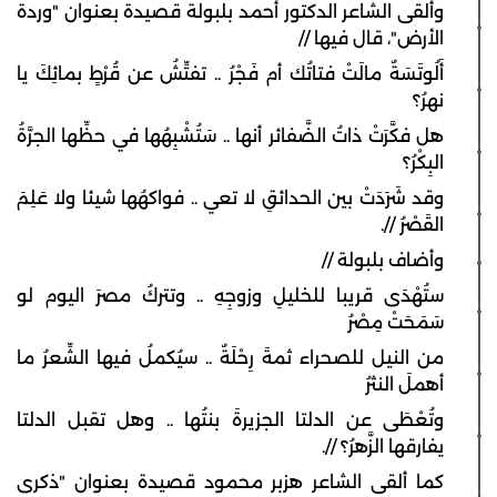
وألقى الشاعر الدكتور أحمد بلبولة قصيدة بعنوان "وردة
الأرض"، قال فيها //
أَلُوتَسَةٌ مالَتْ فتاتُك أم فَجْرُ .. تفتِّشُ عن قُرْطٍ بمائِكَ يا
نهرُ؟
هل فكَّرَتْ ذاتُ الضَّفائر أنها .. سَتُشْبِهُها في حظِّها الجرَّةُ
البِكْرُ؟
وقد شَرَدَتْ بين الحدائقِ لا تعي .. فواكهُها شيئا ولا عَلِمَ
القَصْرُ //.
وأضاف بلبولة //
ستُهْدَى قريبا للخليلِ وزوجِهِ .. وتتركُ مصرَ اليوم لو
سَمَحَتْ مِصْرُ
من النيل للصحراء ثمةَ رِحْلَةٌ .. سيُكملُ فيها الشِّعرُ ما
أهملَ النثرُ
وتُعْطَى عن الدلتا الجزيرةَ بنتُها .. وهل تقبل الدلتا
يفارقها الزَّهرُ؟ //.
كما ألقى الشاعر هزبر محمود قصيدة بعنوان "ذكرى