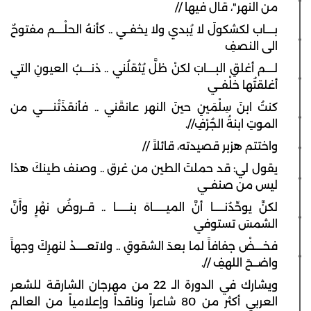
من النهر"، قال فيها //
بــــاب لكشكولَ لا يُبدي ولا يخفــي .. كأنهُ الحلْــــم مفتوحٌ
الى النصفِ
لــــم أغلقِ البــــابَ لكنْ ظلَّ يُثقلُني .. ذنــــبُ العيونِ التي
أغلقتُها خلْفــي
كنتُ ابنَ سِلْمَينِ حينَ النهر عانقَني .. فأنقذَتْنـــــي من
الموتِ ابنةُ الجُرْفِ//.
واختتم هزبر قصيدته، قائلاً //
يقول لي: قد حملتَ الطين من غرق .. وصنف طينكَ هذا
ليس من صنفــي
لكنَّ يوحِّدُنـــــا أنَّ الميــــــاهَ بنــــــا​ .. قــروضُ نهْرٍ وأَنَّ
الشمسَ تستوفي
فخــــضْ جفافاً لما بعدَ الشقوقِ .. ولا​تعـــــدْ لنهرِكَ وجهاً
واضــحَ اللهفِ //.
ويشارك في الدورة الـ 22 من مهرجان الشارقة للشعر
العربي أكثر من 80 شاعراً وناقداً وإعلامياً من العالم