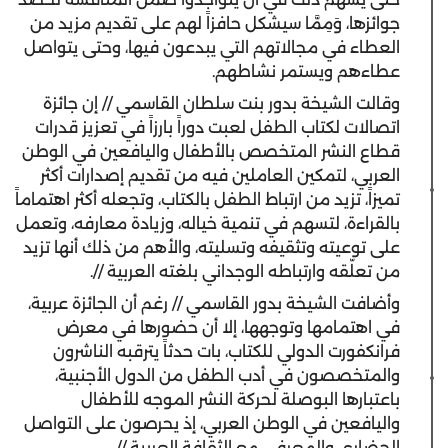
جوائزها، وَمِمَّا سيشكل حافزاً لهم على تقديم مزيد من
العطاء في مجالاتهم التي يبدعون فيها، وحتى يتواصل
عطاءهم ويستمر نشاطهم.
وقالت الشيخة بدور بنت سلطان القاسمي // إن جائزة
اتصالات لكتاب الطفل لعبت دوراً بارزاً في تعزيز قدرات
قطاع النشر المتخصص بالأطفال واليافعين في الوطن
العربي، لتمكين العاملين فيه من تقديم إصدارات أكثر
تميزاً، تزيد من ارتباط الطفل بالكتاب، وتجعله أكثر اهتماماً
بالقراءة، لتسهم في تنمية خياله، وزيادة معارفه، وتعمل
على توعيته وتثقيفه وتسليته، والأهم من ذلك أنها تزيد
من تعلّقه وارتباطه الوجداني بلغته العربية //.
وأضافت الشيخة بدور القاسمي // رغم أن الجائزة عربية،
في اهتمامها وتوجهها، إلا أن حضورها في معرض
فرانكفورت الدولي للكتاب، بات حدثاً يترقبه الناشرون
والمتخصصون في أدب الطفل من الدول الأجنبية،
باعتبارها البوصلة لحركة النشر الموجه للأطفال
واليافعين في الوطن العربي، إذ يحرصون على التواصل
الحضاري والمعرفي مع الثقافة العربية //.