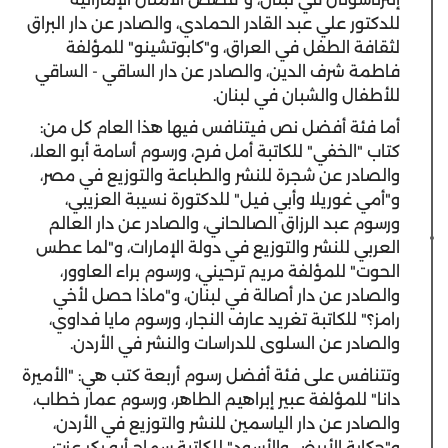
للدكتور علي عبد القادر الحمادي، والصادر عن دار البراق
لثقافة الطفل في العراق، و"كابوتشينو" للمؤلفة
فاطمة شرف الدين، والصادر عن دار الساقي - الساقي
للأطفال والشبان في لبنان.
أما فئة أفضل نص فيتنافس فيها هذا العام كل من:
كتاب "الخفي" للكاتبة أمل فرح، ورسوم أسامة أبو العلا،
والصادر عن شجرة للنشر والطباعة والتوزيع في مصر،
و"أمي غوريلا وأبي فيل" للدكتورة نسيبة العزيبي،
ورسوم عبد الرزاق الصالحاني، والصادر عن دار العالم
العربي للنشر والتوزيع في دولة الإمارات، و"لما عطس
الحوت" للمؤلفة مريم ترحيني، ورسوم براء العاوور،
والصادر عن دار أصالة في لبنان، و"ماذا حصل لأخي
رامز؟" للكاتبة تغريد عارف النجار، ورسوم مايا فداوي،
والصادر عن السلوى للدراسات والنشر في الأردن.
وتتنافس على فئة أفضل رسوم أربعة كتب هي: "الأميرة
دانا" للمؤلفة عبير إبراهيم الطاهر، ورسوم عمار خطاب،
والصادر عن دار الياسمين للنشر والتوزيع في الأردن،
و"حكاية الأبيض والأسود" للكاتبة سماح أبو بكر عزت،