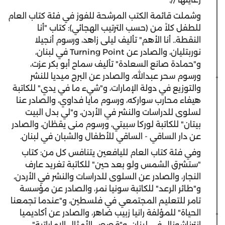
وشملت قائمة الكتب المرشحة للفوز في فئة كتاب العام
للطفل كلاً من (حسب الترتيب الهجائي): كتاب "أنا
النقطة.. أنا الأهم" تأليف ليلى زاهد، ورسوم أنجيلا
نوربتليان، والصادر عن
Turning Point
في لبنان،
و"حمادة صانع السعادة" تأليف سماح أبو بكر عزت،
ورسوم سحر عبدالله، والصادر عن البرج ميديا للنشر
والتوزيع في دولة الإمارات، و"شيء ما في يدي" للكاتبة
هيفاء محارب سواركه، ورسوم مايا فداوي، والصادر عنا
لسلوى للدراسات والنشر في الأردن، و"لي بدل البيت
بيتان" للكاتبة لوركا سبيتي، ورسوم منى يقظان، والصادر
عن دار الساقي - الساقي للأطفال والشبان في لبنان.
وفي فئة كتاب العام لليافعين يتنافس كل من: كتاب
"ستشرق الشمس ولو بعد حين" للكاتبة تغريد عارف
النجار، والصادر عن السلوى للدراسات والنشر في الأردن،
و"طائر الرعد" للكاتبة سونيا نمر، والصادر عن مؤسسة
تامر للتعليم المجتمعي في فلسطين، و"عندما تجمعنا
الحياة" للمؤلفة رانيا زبيب ضاهر، والصادر عن أكاديميا
إنترناشونال في لبنان، و"قصص الأمثال الإماراتية"