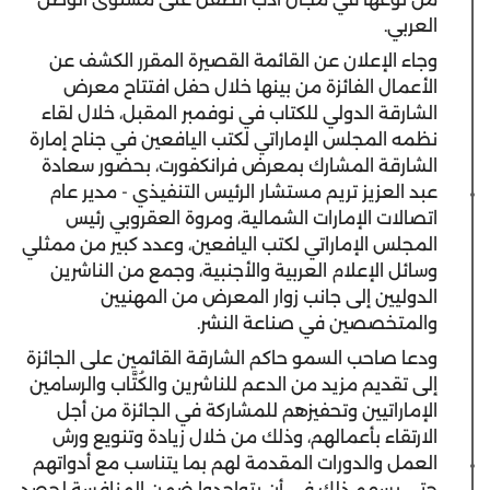
العربي.
وجاء الإعلان عن القائمة القصيرة المقرر الكشف عن
الأعمال الفائزة من بينها خلال حفل افتتاح معرض
الشارقة الدولي للكتاب في نوفمبر المقبل، خلال لقاء
نظمه المجلس الإماراتي لكتب اليافعين في جناح إمارة
الشارقة المشارك بمعرض فرانكفورت، بحضور سعادة
عبد العزيز تريم مستشار الرئيس التنفيذي - مدير عام
اتصالات الإمارات الشمالية، ومروة العقروبي رئيس
المجلس الإماراتي لكتب اليافعين، وعدد كبير من ممثلي
وسائل الإعلام العربية والأجنبية، وجمع من الناشرين
الدوليين إلى جانب زوار المعرض من المهنيين
والمتخصصين في صناعة النشر.
ودعا صاحب السمو حاكم الشارقة القائمين على الجائزة
إلى تقديم مزيد من الدعم للناشرين والكُتَّاب والرسامين
الإماراتيين وتحفيزهم للمشاركة في الجائزة من أجل
الارتقاء بأعمالهم، وذلك من خلال زيادة وتنويع ورش
العمل والدورات المقدمة لهم بما يتناسب مع أدواتهم
حتى يسهم ذلك في أن يتواجدوا ضمن المنافسة لحصد