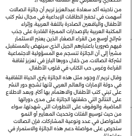
من ناحيته أكد سعادة عبدالعزيز تريم أن جائزة اتصالات
أسهمت في تحفيز الطاقات الإبداعية في مجال نشر كتب
الأطفال واليافعين الصادرة باللغة العربية، وإثراء
المكتبة العربية بالإصدارات المميزة القادرة على جذب
شرائح أوسع من القراء الصغار، الذين يعتبر الاستثمار
فيهم ضرورياً باعتبارهم الجيل الذي سينهض بالمستقبل،
مشيراً إلى أن الجائزة تنسجم مع المسؤولية الاجتماعية
لشركة اتصالات، من خلال دورها البارز في تعزيز ثقافة
القراءة وغرس حب الكتاب في قلوب الأطفال.
وقال تريم // وجود مثل هذه الجائزة يثري الحياة الثقافية
في دولة الإمارات والعالم العربي لأنها تشجع دور النشر
على تبني كتب الأطفال والاهتمام بها أكثر، وبعد الاطلاع
على النتائج التي حققتها الجائزة على مدى دوراتها
الماضية، والوقوف على التطورات التي شهدتها، سواء
من حيث توسيع الفئات وتحديث المعايير أو النمو
المتواصل في عدد ونوعية المشاركات، فإن اتصالات
ستحرص على مواصلة دعم هذه الجائزة والاستمرار في
رعايتها //.