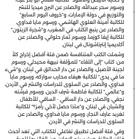
ورسوم سحر عبدالله، والصادر عن البرج ميديا للنشر
والتوزيع في دولة الإمارات، و"خروف اليوم السابع"
للكاتبة أمينة العلوي الهاشمي، ورسوم مايا فداوي،
والصادر عن ينبع الكتاب في المغرب، و"شجرة الزيتون"
للكاتبة إيفا كوزما، ورسوم ثمار حلواني، والصادر عن
أكاديميا إنترناشونال في لبنان.
وشملت الكتب المتنافسة ضمن فئة أفضل إخراج كلاً
من: كتاب "إلى اللقاء" للمؤلفة نبيهة محيدلي، ورسوم
لجينة الأصيل، والصادر عن دار الحدائق في لبنان، و"شيء
ما في يدي" للكاتبة هيفاء محارب سواركه، ورسوم مايا
فداوي، والصادر عن السلوى للدراسات والنشر في الأردن،
و"عالمي" للكاتبة فاطمة شرف الدين، ورسوم فرشته
نجفي، والصادر عن دار الساقي - الساقي للأطفال
والشبان في لبنان، و"ماذا حصل لأخي رامز؟" للكاتبة
تغريد عارف النجار، ورسوم مايا فداوي، والصادر عن
السلوى للدراسات والنشر في الأردن.
وفي فئة أفضل تطبيق تفاعلي للكتاب، التي تعد أحدث
فئات الجائزة، حيث سيتم الإعلان عن الفائز بها للمرة