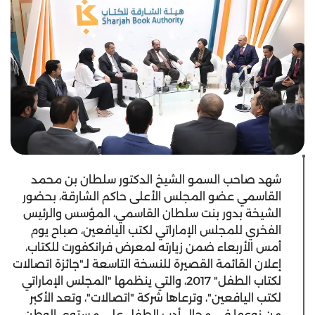
شهد صاحب السمو الشيخ الدكتور سلطان بن محمد
القاسمي عضو المجلس الأعلى حاكم الشارقة، بحضور
الشيخة بدور بنت سلطان القاسمي، المؤسس والرئيس
الفخري للمجلس الإماراتي لكتب اليافعين، صباح يوم
أمس الأربعاء ضمن زيارته لمعرض فرانكفورت للكتاب،
إعلان القائمة القصيرة للنسخة التاسعة لـ"جائزة اتصالات
لكتاب الطفل" 2017، والتي ينظمها "المجلس الإماراتي
لكتب اليافعين"، وترعاها شركة "اتصالات"، وتعد الأكبر
من نوعها في مجال أدب الطفل على مستوى الوطن