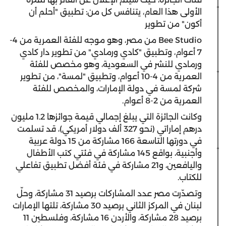
الأولى هذا العام، يتنافس كل من: تطبيق "أحلم أن
أكون" من تطوير
Bee Studio
من مصر، وهو موجه للفئة العمرية من 4-
7 أعوام، وتطبيق "كادي ورمادي" من تطوير دار كادي
ورمادي للنشر في السعودية، وهو مخصص للفئة
العمرية من 4-10 أعوام، وتطبيق "لمسة"، من تطوير
شركة لمسة في دولة الإمارات، والمخصص للفئة
العمرية من 2-8 أعوام.
وكانت الجائزة التي يبلغ إجمالي قيمة جوائزها 1.2 مليون
درهم إماراتي (نحو 327 ألف دولار أمريكي)، قد تسلمت
في دورتها التاسعة 166 مشاركة من 15 دولة عربية
وأجنبية، بواقع 145 مشاركة في فئتي كتب الأطفال
واليافعين، و21 مشاركة في فئة أفضل تطبيق تفاعلي
للكتاب.
وتصدّرت مصر عدد المشاركات برصيد 31 مشاركة، وحلّ
لبنان في المركز الثاني برصيد 30 مشاركة، تلتها الإمارات
برصيد 28 مشاركة، والأردن 16 مشاركة، وفلسطين 11