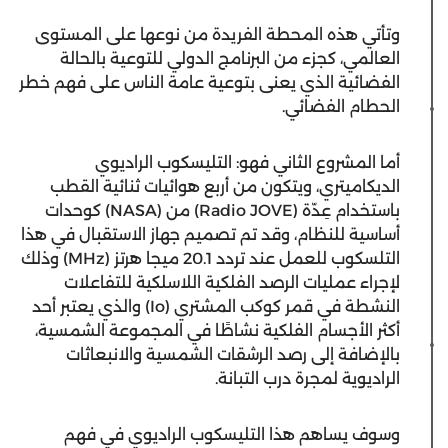
وتأتي هذه المحطة الفريدة من نوعها على المستوى
العالمي، كجزء من البرنامج الدولي للتوعية بالحالة
الفضائية الذي يعنى بتوعية عامة الناس على فهم خطر
الحطام الفضائي.
أما المشروع الثاني فهو: التليسكوب الراديوي
الديكاميتري، ويتكون من أربع هوائيات ثنائية القطب
باستخدام عِدّة (Radio JOVE) من (NASA) كوحدات
أساسية للنظام، وقد تم تصميم جهاز الاستقبال في هذا
التلسكوب للعمل عند تردد 20.1 ميجا هرتز (MHz) وذلك
لإجراء عمليات الرصد الفلكية اللاسلكية للتفاعلات
النشطة في قمر كوكب المشتري (Io) والذي يعتبر أحد
أكثر الأجسام الفلكية نشاطًا في المجموعة الشمسية،
بالإضافة إلى رصد الرشقات الشمسية والانبعاثات
الراديوية لمجرة درب التبانة.
وسوف يساهم هذا التليسكوب الراديوي في فهم