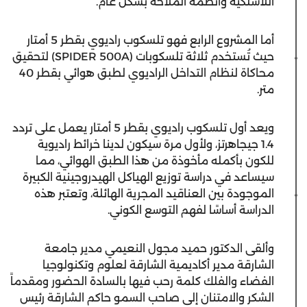
اللاسلكية وأنظمة الملاحة بشكل عام.
أما المشروع الرابع فهو تلسكوب راديوي بقطر 5 أمتار
حيث تُستخدم ثلاثة تلسكوبات (SPIDER 500A) لتحقيق
محاكاة لنظام التداخل الراديوي لطبق هوائي بقطر 40
متر.
ويعد أول تلسكوب راديوي بقطر 5 أمتار يعمل على تردد
1.4 جيجاهرتز، ولأول مرة سيكون لدينا خرائط راديوية
للكون بأكمله مأخوذة من هذا الطبق الهوائي، مما
سيساعد في دراسة توزيع الهياكل الهيدروجينية الكبيرة
الموجودة بين العناقيد المجرية الهائلة، وتعتبر هذه
الدراسة أساسًا لفهم التوسع الكوني.
وألقى الدكتور حميد مجول النعيمي مدير جامعة
الشارقة مدير أكاديمية الشارقة لعلوم وتكنولوجيا
الفضاء والفلك كلمة رحب فيها بالسادة الحضور ومقدماً
الشكر والامتنان إلى صاحب السمو حاكم الشارقة رئيس