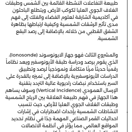
طبيعة التفاعلات النشطة القائمة بين الشمس وطبقات
الغلاف الجوي العليا لكوكب الأرض، ويتطلع الباحثون
في أكاديمية الشارقة لعلوم الفضاء والفلك إلى فهم
مدى تأثير الرشقات الشمسية وكيفية ارتباطها بظاهرة
الشفق القطبي من خلاله، بالإضافة إلى رصد البقع
الشمسية.
والمشروع الثالث فهو جهاز الايونوسوند (Ionosonde)،
الذي يقوم برصد ودراسة طبقة الأيونوسفير ويعد نظاماً
رقمياً حديثاً مرنًا متكاملًا ونموذجياً لرصد وتطبيق
الدراسات الأيونوسفيرية بالإضافة إلى تميزه بالقدرة على
السير باستخدام نبضات راديوية عالية التردد بتقنية
الإرسال العمودي (Vertical Incidence) وسوف يساهم
هذا الجهاز في فهم طبيعة العلاقة بين الرياح الشمسية
وطبقات الغلاف الجوي العليا للأرض، حيث تتسبب
النشاطات الشمسية بإحداث اضطرابات في إشارات
احداثيات القمر الصناعي المهمة جدًا في نظام تحديد
المواقع العالمي مما يؤثر في أنظمة الاتصالات