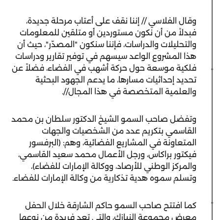
وقال الفلاسي // إننا نقف على أعتاب مرحلة جديدة،
فبدلاً من أن نكون مستوردين أو متلقين للمعلومات
والتحليلات والدراسات، فإننا سنكون "المصدّر"، حيث أن
هذا المشروع الواعد سيسهم في توفير تقارير ودراسات
فلكية موسعة حول حركة أشهب في الفضاء، فضلاً عن
تحديد إحداثيات مسارها، ما يدعم الجهود البحثية
والعلمية المتخصصة في هذا المجال//.
وتفضل صاحب السمو الشيخ الدكتور سلطان بن محمد
القاسمي بتكريم عدد من الشخصيات والجهات
المتعاونة في المشاريع الفضائية، وهم: (البرفسور
فيكتور براكاس، ورجل الأعمال محمد سعيد القاسمي،
والمركز الوطني للأرصاد، ووكالة الإمارات للفضاء)،
وتسلم سموه هدية تذكارية من وكالة الإمارات للفضاء.
كما افتتح صاحب السمو حاكم الشارقة خلال الحفل
معرض مجموعة النيازك، والتي تعد فريدة من نوعها