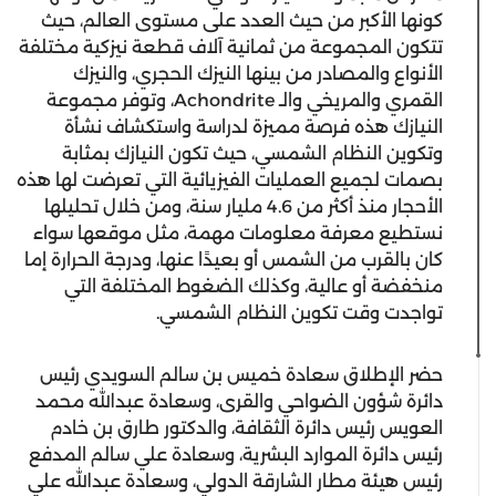
كونها الأكبر من حيث العدد على مستوى العالم، حيث
تتكون المجموعة من ثمانية آلاف قطعة نيزكية مختلفة
الأنواع والمصادر من بينها النيزك الحجري، والنيزك
القمري والمريخي والـ Achondrite، وتوفر مجموعة
النيازك هذه فرصة مميزة لدراسة واستكشاف نشأة
وتكوين النظام الشمسي، حيث تكون النيازك بمثابة
بصمات لجميع العمليات الفيزيائية التي تعرضت لها هذه
الأحجار منذ أكثر من 4.6 مليار سنة، ومن خلال تحليلها
نستطيع معرفة معلومات مهمة، مثل موقعها سواء
كان بالقرب من الشمس أو بعيدًا عنها، ودرجة الحرارة إما
منخفضة أو عالية، وكذلك الضغوط المختلفة التي
تواجدت وقت تكوين النظام الشمسي.
حضر الإطلاق سعادة خميس بن سالم السويدي رئيس
دائرة شؤون الضواحي والقرى، وسعادة عبدالله محمد
العويس رئيس دائرة الثقافة، والدكتور طارق بن خادم
رئيس دائرة الموارد البشرية، وسعادة علي سالم المدفع
رئيس هيئة مطار الشارقة الدولي، وسعادة عبدالله علي