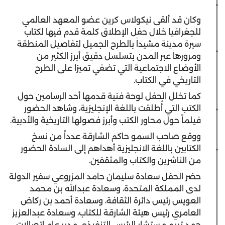
‫وكان قد ألقى نيكولاس كرين عضو المعهد العالمي
للجغرافيا خلال حفل الإطلاق كلمة قدم فيها لكتاب
سيرة مدينة مشيداً بالطرح الجميل لتفاصيل المنطقة
ومرورها عبر المدن بتسلسل دقيق أبرز الكثير من
الأوضاع الاجتماعية التي تضفي تميزا على الطرح
التاريخي في الكتاب.
‫كما تخلل الحفل لوحة فنية قدمها أحد الرسامين حول
الكتب التي أُطلقت باللغة الإنجليزية، وشاهد الحضور
فيلماً حول محاور الكتب وأبرز فصولها التاريخية والأدبية.
‫ووقع صاحب السمو حاكم الشارقة عدداً من نسخ
الكتابين باللغة الانجليزية أهداهم إلى السادة الحضور
من الناشرين والكتاب والمثقفين.
‫حضر الحفل سعادة سليمان حامد المزروعي سفير الدولة
لدى المملكة المتحدة، وسعادة عبدالله بن محمد
العويس رئيس دائرة الثقافة، وسعادة أحمد بن ركاض
العامري رئيس هيئة الشارقة للكتاب، وسعادة عبدالعزيز
حمد تريم مستشار الرئيس التنفيذي مدير عام اتصالات