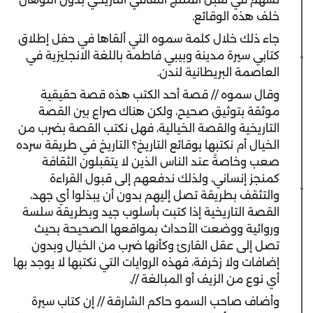
خلف هذه الوقائع.
‫جاء ذلك خلال كلمة سموه التي ألقاها في حفل إطلاق
كتابي سيرة مدينة وبيبي فاطمة باللغة الانجليزية في
العاصمة البريطانية لندن.
‫وقال سموه // قصة أحد الكتب هذه قصة حقيقية
موثقة بتوثيق صحيح، ولكن هناك صراع بين القصة
التاريخية والقصة الخيالية، فهل نكتب القصة بضرب من
الخيال أم نكتبها بوقائع التاريخ؟ التاريخ في طريقة سرده
صعب وخاصةً عند الناس الذين لا يتقبلون الثقافة
كمنجز إنساني، ولذلك ندفعهم إلى قبول القراءة
والتثقف بطريقة تصل إليهم بدون أن يبذلوا أي جهد،
القصة التاريخية إذا كتبت بأسلوب جيد وبطريقة سلسة
وروائية ووضعت الأحداث بمواقعها الصحيحة بحيث
تصل إلى عقل القارئ وكأنها ضرب من الخيال وبدون
إضافات ولا زخرفة، فهذه الروايات التي نكتبها لا يوجد بها
أي نوع من الزيف أو المبالغة //.
‫وأضاف صاحب السمو حاكم الشارقة // إن كتاب سيرة