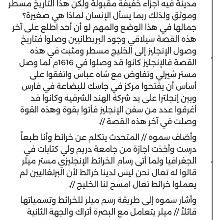
مدينة فيه أجزاء خفيفة مقبولة ولكن هذا التاريخ مسطر
وموثق ولذلك ربما يسأل الإنسان لماذا هي صغيرة؟
جمالها في هذا الوضع والمهم لو أن أحد اطلع على آخر
هذه القصة سيلاقي وجود البريطانيين وصلوا فتاريخ
وصول الإنجليز إلى الخليج مسطر ومثبت في هذه
القصة فالإنجليز كانوا قد وصلوا في 1616م لما وصل
مستر شيرلي وتفاوض مع شاه عباس واتفقوا على
أساس أن يفتحوا مركز في جاسك للبضاعة في فارس
وبين إنجلترا على يد شركة الهند الشرقية وكانوا قد
أغرقوا عدد من سفن الإنجليز فأتوا بقوة وهذه القوة
وصلت في آخر هذه القصة //.
‫وأضاف سموه // المتحدث يتكلم عن خرائط وأنا طبعاً
درست وأخذت اجازة من جامعة دريم ولي كتابات في
الجغرافيا ولما أتى رسام الخرائط الإنجليزي مستر ميلر
قالوا له تعال نحن ليس لدينا خرائط لأن البرتغاليين لم
يعملوا خرائط تعال امسح لنا الخليج //.
‫وأشار سموه إلى طريقة رسم ميلر للخرائط وتسمياتها
قائلاً // ميلر يتعامل مع البصرة أتراك والجهة الثانية