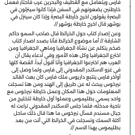
فارس ويتعامل مع القطيف والبحرين عرب فاحتار فعمل
خارطتين يضعونهم في السفن فإذا كانوا سينزلون في
البصرة يقولون اخرج خارطة البصرة وإذا كان سينزل في
بوشهر قال اخرج خارطة بوشهر //.
‫وعن إصدار كتاب حول الخرائط قال صاحب السمو حاكم
الشارقة // أما موضوع الخرائط فأنا بصدد اصدار كتاب
ضخم يتكلم عن نشأة الجغرافيا وماهي الجغرافيا ومن
اخترع الجغرافيا وكل هذه الأمور وفي ادعاء يقال أن
العرب هم اخترعوا الجغرافيا وأنا أقول أبداً، القصة كلها
في غزو الاسكندر المقدوني إلى فارس ولما وصل إلى
أواخر فارس يتتبع داريوس ملك فارس كان بعث القائد
نيرخوس يبحث له عن طريق إلى الهند ومن هنا تسجلت
المعلومات حول هذا المكان وعمل خارطة نيرخوس مع
واحد يسمي بطليموس وعملوا أول خارطة للخليج من
ناحية مدخله، فلما جلس الاسكندر المقدوني تراءت له
جبال مسندم فسأل نيرخوس ما هذا قال ذلك ساحل
أكلة السمك وتسجلت في الخرائط التي أتت من بعد
بطليموس بهذا الاسم //.