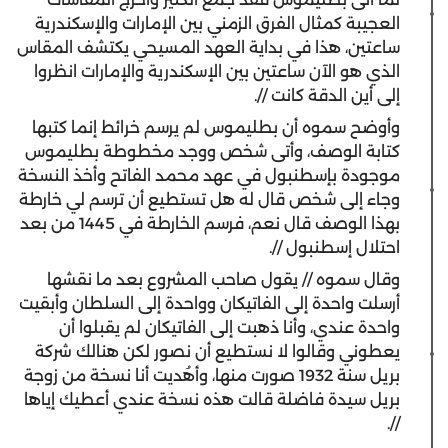
العجيبة كمثال الفرق الزمني بين الإمارات والإسكندرية
ساعتين، هذا في بداية العهد المسيحي يكتشف المقاس
الذي هو الآن ساعتين بين الإسكندرية والإمارات انظروا
إلى أين الدقة كانت //.
‫وأوضح سموه أن بطليموس لم يرسم خرائط إنما كتبها
كتابة الوصف، وأتى شخص ووجد مخطوطة بطليموس
موجودة بإسطنبول في عهد محمد الفاتح وأخذ النسخة
وجاء إلى شخص قال له هل تستطيع أن ترسم لي خارطة
بهذا الوصف قال نعم، فرسم الخارطة في 1445 من بعد
احتلال إسطنبول //.
‫وقال سموه // يقول صاحب المشروع بعد ما نقشها
أرسلت واحدة إلى الفاتيكان وواحدة إلى السلطان وأبقيت
واحدة عندي، وأنا ذهبت إلى الفاتيكان لم يقبلوا أن
يعطوني وقالوا لا نستطيع أن نصور لكن هنالك شركة
بريل سنة 1932 صورت منها، وأهُديت أنا نسخة من زوجة
بريل سيدة فاضلة قالت هذه نسخة عندي أعطيك إياها
//.