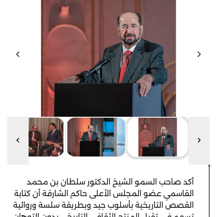
‫أكد صاحب السمو الشيخ الدكتور سلطان بن محمد
القاسمي عضو المجلس الأعلى حاكم الشارقة أن كتابة
القصص التاريخية بأسلوب جيد وبطريقة سلسة وروائية
تسهم في تقبل المنتج الثقافي التاريخي بدون التوهان