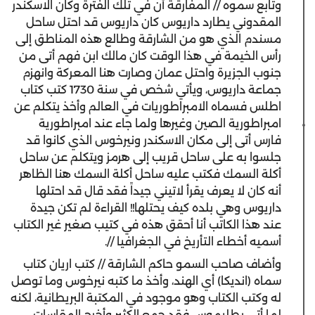
‫وتابع سموه // المفارقة أن في تلك الفترة وكان الاسكندر
المقدوني يطارد داريوس كان داريوس قد احتل ساحل
مسندم الذي هو من الشارقة وطالع هذه المناطق إلى
رأس الخيمة في هذا الوقت كان مالك ابن فهم أتى من
جنوب الجزيرة واحتل عمان وصارت هنا المعركة وانهزم
جماعة داريوس، ويأتي شخص في سنة 1730 كتب كتاب
اطلس فسماه الامبراطوريات في العالم وأخذ يتكلم عن
امبراطورية الصين وغيرها ولما جاء عند امبراطورية
فارس أتى إلى مكان الاسكندر ونيرخوس الذي كانوا قد
جلسوا به على ساحل قريب إلى هرمز ويتكلم عن ساحل
أكلة السمك فكتب عليه ساحل أكلة السمك هنا الظاهر
أنه كان لا يعرف يقرأ لاتيني جيداً فقد قال قد احتلها
داريوس وهي بلده كيف يحتلها!! القراءة لم تكن جيدة
عند هذا الكاتب أنا أحقق هذه في كتيب صغير غير الكتاب
أسميه أخطاء التأريخ في الجغرافيا //.
‫وأضاف صاحب السمو حاكم الشارقة // كتب اريان كتاب
سماه (انديكا) أي الهند، وأخذ ما كتبه نيرخوس وما توصل
له وكتب الكتاب وهو موجود في المكتبة البريطانية، لكنه
لما أتى بطليموس فقد جمع الكثير وأخرج المقاسات