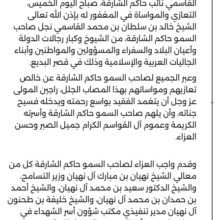
القاسمي نائب حاكم الشارقة، صباح اليوم الخميس،
التعازي والمواساة في المغفور له بإذن الله تعالى
الشيخ خالد بن سلطان بن محمد القاسمي نجل صاحب
السمو حاكم الشارقة، من الشيوخ وكبار رجالات الدولة
وأعيان البلاد والسفراء والمسؤولين والمواطنين وأبناء
الجاليات العربية والإسلامية وذلك في قصر البديع.
وعبر الجميع لصاحب السمو حاكم الشارقة عن خالص
تعازيهم ومواساتهم بهذا المصاب الجلل، راجين المولى
عز وجل أن يتغمد الفقيد بواسع رحمته ويدخله فسيح
جناته، وأن يلهم صاحب السمو حاكم الشارقة وأسرته
الكريمة وعموم آل القواسم الكرام جميل الصبر وحسن
العزاء.
وقدم واجب العزاء لصاحب السمو حاكم الشارقة كل من
معالي الشيخ نهيان بن مبارك آل نهيان وزير التسامح،
والشيخ الدكتور سعيد بن محمد آل نهيان، والشيخ أحمد
بن حمدان بن محمد آل نهيان، والشيخ خليفة بن طحنون
آل نهيان مدير تنفيذي مكتب شؤون أسر الشهداء في