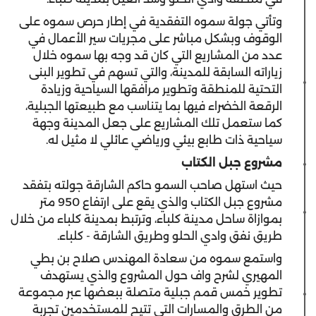
وتأتي جولة سموه التفقدية في إطار حرص سموه على
الوقوف وبشكل مباشر على مجريات سير الأعمال في
عدد من المشاريع التي كان قد وجه بها سموه خلال
زياراته السابقة للمدينة، والتي تسهم في تطوير البنى
التحتية للمنطقة وتطوير مرافقها السياحية وزيادة
الرقعة الخضراء فيها بما يتناسب مع طبيعتها الجبلية،
كما ستعمل تلك المشاريع على جعل المدينة وجهة
سياحية ذات طابع بيئي ورياضي عائلي لا مثيل له.
مشروع جبل الكتاب
حيث استهل صاحب السمو حاكم الشارقة جولته بتفقد
مشروع جبل الكتاب والذي يقع على ارتفاع 950 متر
بموازاة ساحل مدينة كلباء، وترتبط بمدينة كلباء من خلال
طريق نفق وادي الحلو وطريق الشارقة - كلباء.
واستمع سموه من سعادة المهندس صلاح بن بطي
المهيري لشرح واف حول المشروع والذي يستهدف
تطوير خمس قمم جبلية متصلة ببعضها عبر مجموعة
من الطرق والمسارات التي تتيح للمستخدمين تجربة