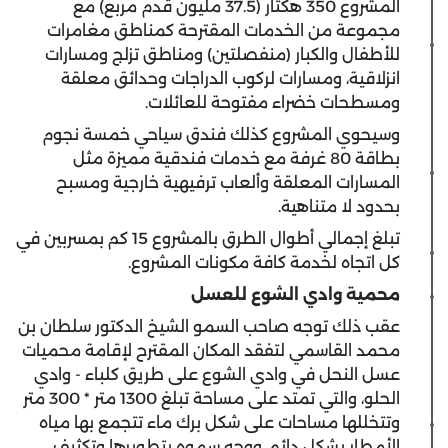
المشروع 350 هكتار (37.5 مليون قدم مربع) مع
مجموعة من الخدمات المقترحة كمناطق مغامرات
للأطفال والكبار (منفصلتين) ومناطق تزلج ومسارات
انزلاقية، ومسارات لركوب الدراجات وحدائق معلقة
ومسطحات خضراء مفتوحة للعائلات.
وسيحوي المشروع كذلك فندق سياحي خمسة نجوم
بطاقة 80 غرفة مع خدمات فندقية مميزة مثل
المسارات المعلقة وألعاب ترفيهية خارجية ومسبح
بحدود لا متناهية.
تبلغ إجمالي أطوال الطرق بالمشروع 15 كم بمسربين في
كل اتجاه لخدمة كافة مكونات المشروع.
محمية وادي الشوع للعسل
عقب ذلك توجه صاحب السمو الشيخ الدكتور سلطان بن
محمد القاسمي لتفقد المكان المقترح لإقامة محميات
عسل النحل في وادي الشوع على طريق كلباء - وادي
الحلو، والتي تمتد على مساحة تبلغ 1300 متر * 300 متر
وتتخللها مساحات على شكل برك ماء تتجمع بها مياه
الأمطار بشكل دائم، ووجه سموه بتطويرها وتكثيف