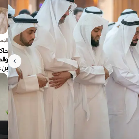
الجمعة 7 أغ
حاكم
وال
بن ع