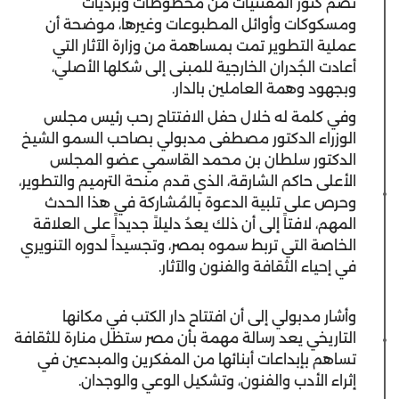
تضمُ كُنوز المقتنيات من مخطوطات وبرديات
ومسكوكات وأوائل المطبوعات‏ وغيرها، موضحة أن
عملية التطوير تمت بمساهمة من وزارة الآثار التي
أعادت الجُدران الخارجية للمبنى إلى شكلها الأصلي،
وبجهود وهمة العاملين بالدار.
وفي كلمة له خلال حفل الافتتاح رحب رئيس مجلس
الوزراء الدكتور مصطفى مدبولي بصاحب السمو الشيخ
الدكتور سلطان بن محمد القاسمي عضو المجلس
الأعلى حاكم الشارقة، الذي قدم منحة الترميم والتطوير،
وحرص على تلبية الدعوة بالمُشاركة في هذا الحدث
المهم، لافتاً إلى أن ذلك يعدُ دليلاً جديداً على العلاقة
الخاصة التي تربط سموه بمصر، وتجسيداً لدوره التنويري
في إحياء الثقافة والفنون والآثار.
وأشار مدبولي إلى أن افتتاح دار الكتب في مكانها
التاريخي يعد رسالة مهمة بأن مصر ستظل منارة للثقافة
تساهم بإبداعات أبنائها من المفكرين والمبدعين في
إثراء الأدب والفنون، وتشكيل الوعي والوجدان.