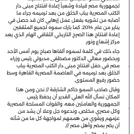
لجمهورية مصر قيادة وشعباً إعادة افتتاح مبنى دار
الكتب المصرية بباب الخلق من بعد ترميمه جراء ما
أصابه من تشويه بفعل عمل إرهابي كان قد حصل في
يناير من عام 2014، كما بارك سموه لجميع المثقفين
إعادة افتتاح هذا الصرح التاريخي الثقافي الهام الذي يعد
مركز إشعاع ونور.
جاء ذلك في كلمة لسموه ألقاها صباح يوم أمس الأحد
وبحضور معالي الدكتور مصطفى مدبولي رئيس وزراء
مصر في حفل افتتاح مبنى دار الكتب المصرية بباب
الخلق بعد ترميمه في العاصمة المصرية القاهرة وسط
حضور رفيع المستوى.
وقال صاحب السمو حاكم الشارقة // نحن ومن هذا
المكان نسأل الله العلي القدير أن يحفظ رئيس
الجمهورية والعاملين معه، والقوات المسلحة المصرية
وكل مصري مخلص، وندعوه جل وعلا أن يشد من
عزمهم ويقوي من هممهم لمواجهة كل ما من شأنه
أن يضر بمصر وأهل مصر //.