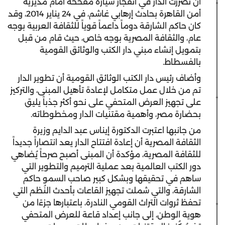
أن تضررت الدار في انفجار سيارة مفخخة أمام مديرية
أمن القاهرة بحادث إرهابي غاشم، في 24 يناير 2014، وقد
كان حاكم الشارقة دوماً داعماً قوياً للثقافة العربية بوجه
عام، والثقافة المصرية بوجه خاص، حيث قام من قبل
بتمويل إنشاء مبني دار الكتب والوثائق القومية
بالفسطاط.
وأضاف رئيس دار الكتب الوثائق القومية أن تطوير الدار
تم من خلال عمل متكامل لإعادة تأهيل المبنى، والتركيز
على تجهيز العرض المتحفي على نحو أكثر جذباً يليق
بحضارة مصر، وأهمية مقتنيات الدار ومخطوطاته.
من جانبها اعتبرت الدكتورة إيناس عبد الدايم وزيرة
الثقافة المصرية أن إعادة افتتاح الدار يعد انتصاراً جديداً
للثقافة المصرية، مؤكدة أن المبنى أصبح صرحاً يُضاهي
دور الكتب العالمية بعد عملية الترميم والتطوير التي
ساهم في تحقيقها وبشكل كبير صاحب السمو حاكم
الشارقة، والتي شملت تجهيز القاعات بأحدث النُظم التي
تحفظ ثروات التراث القومي النادرة، باعتبارها جزءًا من
هوية الوطن، إلى جانب إعداد قاعة للعرض المتحفي