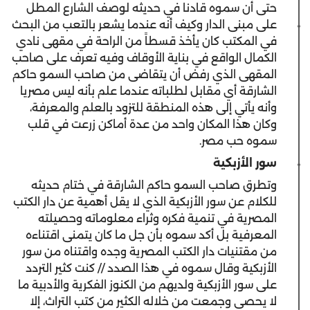
حتى أن سموه قادنا في حديثه لوصف الشارع المطل
على مبنى الدار وكيف أنه عندما يشعر بالتعب من البحث
في المكتب كان يأخذ قسطاً من الراحة في مقهى نادي
الكمال الواقع في بناية الأوقاف وفيه تعرف على صاحب
المقهى الذي رفض أن يتقاضى من صاحب السمو حاكم
الشارقة أي مقابل لطلباته عندما علم بأنه ليس مصريا
وأنه يأتي إلى هذه المنطقة للتزود بالعلم والمعرفة،
وكان هذا المكان واحد من عدة أماكن زرعت في قلب
سموه حب مصر.
سور الأزبكية
وتطرق صاحب السمو حاكم الشارقة في ختام حديثه
للكلام عن سور الأزبكية الذي لا يقل أهمية عن دار الكتب
المصرية في تنمية فكره وثراء معلوماته وحصيلته
المعرفية بل أكد سموه بأن جل ما كان يتمنى اقتناءه
من مقتنيات دار الكتب المصرية وجده واقتناه من سور
الأزبكية وقال سموه في هذا الصدد // كنت كثير التردد
على سور الأزبكية ولديهم من الكنوز الفكرية والأدبية ما
لا يحصى وجمعت من خلاله الكثير من كتب التراث، إلا