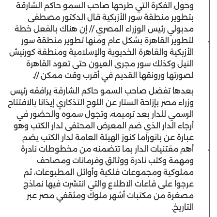
وحول الفكرة التي طرحها صاحب السمو حاكم الشارقة
بتطوير منطقة سور الأزبكية قال الدكتور مصطفى
مدبولي رئيس الوزراء المصري // إن هناك بالفعل خطة
لتطوير القاهرة بشكل عام ومنها تطوير منطقة سور
الأزبكية والقاهرة الخديوية والإسلامية ومنطقة كورنيش
النيل وكذلك سور مجرى العيون حتى تعود القاهرة
لصورتها ورونقها القديم في أقرب وقت ممكن //.
بعدها تفضل صاحب السمو حاكم الشارقة يرافقه رئيس
وزراء مصر بإزاحة الستار عن اللوح التذكاري إيذانا بالافتتاح
الرسمي للدار بعد ترميمه، وتجول سموه والحضور في
أرجاء الدار الذي ضم المعرض المحتفى لدار الكتب وهو
عبارة عن بانوراما كنوز الهيئة العامة لدار الكتب يضم
أهم مقتنيات الدار بما تتضمنه من مخطوطات نادرة
ومهمة وكتب نادرة ووثائق وفرمانات ومصاحف
مملوكية ومجموعات فلكية وأوائل المطبوعات، ثم
عرجوا على قاعات الاطلاع والتي انتشرت فيها نماذج
مصغرة من مكتبات أشهر ملوك ومثقفي مصر عبر
التاريخ.