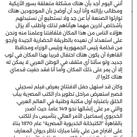
أنني اليوم أجد بأن هناك مشكلة متعلقة بسور الأزبكية
ومطالب بإزالته وأنا أريد أن أوضح بأن الموجودين هناك
توارثوا الصنعة أباً عن جد ولا نستطيع أن نستبدلهم
بأشخاص آخرين مهما هيأناهم لذلك وأطلب ألا يزال
هؤلاء الناس من هذا المكان فثقافتنا وعلمنا منه ونحن
على استعداد أن نعيده بالطريقة الحضارية الجيدة وأرجو
من فخامة رئيس الجمهورية ورئيس الوزراء ومحافظ
القاهرة أن يكون هناك احتفال قريبا بهذا المكان في ثوب
جديد، ولو سألنا أي مثقف في الوطن العربي لا يمكن له
إلا أن يمر على ذلك المكان، وأما أنا فقد حفيت قدماي
هناك كثيرا //.
وكان قد استهل حفل الافتتاح بعرض فيلم تسجيلي
قصير استعرض مراحل تطوير دار الكتب المصرية بباب
الخلق باعتباره أول مكتبة وطنية في العالم العربي،
والتي مر على إنشائها نحو 149 عاماً، حيث أصدر
الخديوي إسماعيل الأمر العالي بتأسيس دار للكتب
بالقاهرة "الكتبخانة الخديوية المصرية" عام 1870 بناءً
على اقتراح من علي باشا مبارك ناظر ديوان المعارف