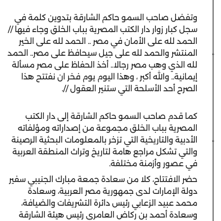
وتفضل صاحب السمو حاكم الشارقة بتدوين كلمة في
سجل كبار زوار دار الكتب المصرية بباب الخلق وجاء فيها //
الحمد لله على الأمان في مصر .. الحمد لله على الخير
المنتشر والحمد لله على جيل سيحافظ على مصر.. الحمد
لله الذي وهب مصر رجالا.. أخذ الحفاظ على مصر مسألة
إيمانية.. والله أكبر ، وهذا اليوم يوم فخر ان نفتتح هذا
الصرح أحد الأسلحة التي ستنير العقول //.
كما قدم صاحب السمو حاكم الشارقة إلى دار الكتب
المصرية بباب الخلق مجموعة من إصداراته ومؤلفاته
الأدبية والتاريخية التي تزخر بالمعلومات البحثية الرصينة
والتي تشكل مراجع هامة لتاريخ وتراث المنطقة العربية
في عصور وأزمنة مختلفة.
حضر الافتتاح، كلا من سعادة جمعة مبارك الجنيبي سفير
دولة الإمارات لدى جمهورية مصر العربية، وسعادة
محمد عبيد الزعابي رئيس دائرة التشريفات والضيافة،
وسعادة أحمد بن ركاض العامري رئيس هيئة الشارقة