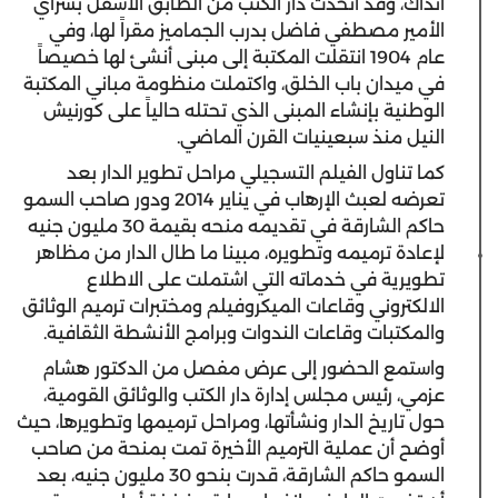
آنذاك، وقد اتخذت دار الكتب من الطابق الأسفل بسراي
الأمير مصطفي فاضل بدرب الجماميز مقراً لها، وفي
عام 1904 انتقلت المكتبة إلى مبنى أنشئ لها خصيصاً
في ميدان باب الخلق، واكتملت منظومة مباني المكتبة
الوطنية بإنشاء المبنى الذي تحتله حالياً على كورنيش
النيل منذ سبعينيات القرن الماضي.
كما تناول الفيلم التسجيلي مراحل تطوير الدار بعد
تعرضه لعبث الإرهاب في يناير 2014 ودور صاحب السمو
حاكم الشارقة في تقديمه منحه بقيمة 30 مليون جنيه
لإعادة ترميمه وتطويره، مبينا ما طال الدار من مظاهر
تطويرية في خدماته التي اشتملت على الاطلاع
الالكتروني وقاعات الميكروفيلم ومختبرات ترميم الوثائق
والمكتبات وقاعات الندوات وبرامج الأنشطة الثقافية.
واستمع الحضور إلى عرض مفصل من الدكتور هشام
عزمي، رئيس مجلس إدارة دار الكتب والوثائق القومية،
حول تاريخ الدار ونشأتها، ومراحل ترميمها وتطويرها، حيث
أوضح أن عملية الترميم الأخيرة تمت بمنحة من صاحب
السمو حاكم الشارقة، قدرت بنحو 30 مليون جنيه، بعد