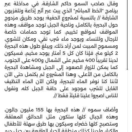
وقال صاحب السمو حاكم الشارقة، في مداخلة عبر
برنامج "الخط المباشر" الذي يبث عبر أثير إذاعة وتلفزيون
الشارقة // بالنسبة لمشروع الحفية؛ يوجد طريق مزدوج
حول البحيرة بالكامل، وناحية الجبل توجد مواقف، وهذه
المواقف لمواقع تخييم، كما توجد حمامات خاصة
للرجال وللنساء، ويوجد ماء شرب نقي، ومكان للشوي،
ومسموح المبيت لمن أراد ذلك، ويبلغ طول هذه البحيرة
2 كيلو متر، فإذا كان كل 5 أمتار يوجد مخيم، فسيكون
لدينا تقريباً 400 مخيم على الشمال و400 على الجنوب،
كما يمكن للزوار الصعود إلى الجبل ومشاهدة البحيرة
بالكامل من الأعلى، وهذا المشروع لم يكتمل حتى الآن
لأننا كنا نوفر الماء للبحيرة، ولكن الآن الماء النظيف
القابل للشرب موجود على حافة الجبل كله، ونقول
للناس اصبروا علينا قليلاً فقط //.
وأضاف سموه // هذه البحيرة بها 155 مليون جالون،
وهذه الجبال كلها ستكون مثل الحدائق المعلقة،
وستصبح كلها خضراء وسيكون بها طرق سهلة للأطفال
والكبار، ولدينا كذلك منطقة الحيار الواقعة بين جبل ديم