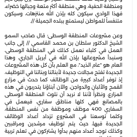
ومنطقة الحفية، وهي منطقة أكثر متعة وجبالها خضراء،
فهذا الوادي سيكون كله بإذن الله منتزهات، وسيكون
متنفساً للمواطن ليستمتع ببلده الجميلة //.
وعن مشروعات المنطقة الوسطى؛ قال صاحب السمو
الشيخ الدكتور سلطان بن محمد القاسمي // إلى جانب
العمل في كلباء نعمل كذلك في المنطقة الوسطى،
وسنبدأ مشروعاتها بإذن الله في أبريل الجاري، وهذا
العام هو "عام الذيد"، مع العلم بأن كل هذه المشروعات
الجديدة تفتح مجالات جديدة لأبنائنا وبناتنا في التوظيف،
إذ توفر أعداد كبيرة من الوظائف كما حدث في مزارع
القمح والألبان والدواجن، والآن أبناؤنا يتدربون في هذه
المزارع. ونظراً لأننا لا نريد أن نلوث المنطقة الوسطى
بالمصانع فهي كلها مناطق سفاري، فيعمل في
السفاري 400 موظف وموظفة من نفس المنطقة،
وكلما توسعنا في المشروع تزداد أعداد الوظائف
الجديدة فيها، حيث يتم توظيف مرشدين ومراقبين
وكذلك توجد أعداد منهم بدأوا يشتركون في تعلم تربية