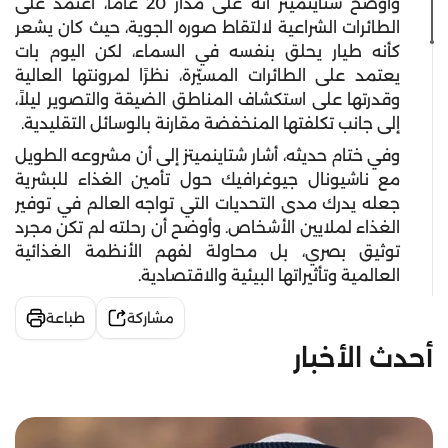
وأوضح شتاينميتز أنه على مدار 20 عاماً، اعتمد على
الطائرات الشراعية لالتقاط صوره الجوية، حيث كان يشعر
كأنه طيار يحلق بنفسه في السماء، لكن اليوم بات
يعتمد على الطائرات المسيّرة، نظرًا لمرونتها العالية
وقدرتها على استكشاف المناطق الضيقة والتصوير ليلاً،
إلى جانب تكلفتها المنخفضة مقارنة بالوسائل التقليدية.
وفي ختام حديثه، أشار شتاينميتز إلى أن مشروعه الطويل
مع ناشيونال جيوغرافيك حول تأمين الغذاء للبشرية
جعله يدرك مدى التحديات التي تواجه العالم في توفير
الغذاء لملايين الأشخاص. وأوضح أن رحلته لم تكن مجرد
توثيق بصري، بل محاولة لفهم الأنظمة الغذائية
العالمية وتأثيراتها البيئية والاقتصادية.
مشاركة
طباعة
أحدث الأخبار