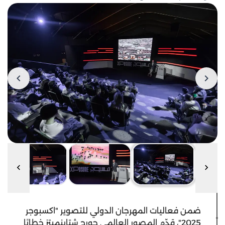
ضمن فعاليات المهرجان الدولي للتصوير "اكسبوجر
2025"، قدّم المصور العالمي جورج شتاينميتز خطابًا