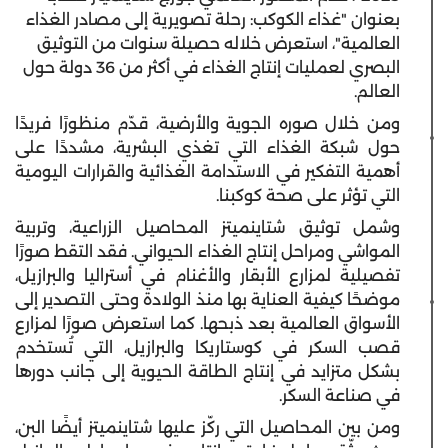
بعنوان "غذاء الكوكب: رحلة تصويرية إلى مصادر الغذاء
العالمية"، استعرض خلاله حصيلة سنوات من التوثيق
البصري لعمليات إنتاج الغذاء في أكثر من 36 دولة حول
العالم.
ومن خلال صوره الجوية والأرضية، قدّم منظورًا فريدًا
حول شبكة الغذاء التي تغذي البشرية، مشددًا على
أهمية التفكير في الاستدامة الغذائية والقرارات اليومية
التي تؤثر على صحة كوكبنا.
وشمل توثيق شتاينميتز المحاصيل الزراعية، وتربية
المواشي ومراحل إنتاج الغذاء الحيواني. فقد التقط صورًا
تفصيلية لمزارع الأبقار والأغنام في أستراليا والبرازيل،
موضحًا كيفية العناية بها منذ الولادة وحتى التصدير إلى
الأسواق العالمية بعد ذبحها. كما استعرض صورًا لمزارع
قصب السكر في كوستاريكا والبرازيل، التي تُستخدم
بشكل متزايد في إنتاج الطاقة الحيوية إلى جانب دورها
في صناعة السكر.
ومن بين المحاصيل التي ركّز عليها شتاينميتز أيضًا البن،