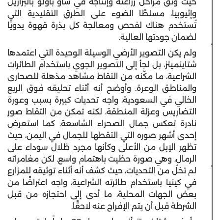
حيث وثّق مراحل زراعته وإنتاجه في ساو باولو بالبرازيل
وإثيوبيا، مسلطًا الضوء على الطرق التقليدية التي
تُستخدم هناك لفحص ومعالجة كل بذرة قهوة يدويًا
لضمان جودتها العالية.
ولم يكن التصوير الأرضي الوسيلة الوحيدة التي اعتمدها
شتاينميتز، بل لجأ إلى التصوير الجوي باستخدام الطائرات
الشراعية، ما مكّنه من التقاط مشاهد مذهلة للصحارى
والمناطق الوعرة. وأوضح أنه أثناء تحليقه فوق الربع
الخالي في السعودية، واجه تحديات كبيرة بسبب وعورة
التضاريس وعزلة المنطقة، لكنه تمكن من التقاط صور
نادرة تعكس جمال الصحراء الشاسعة. كما استعرض
إحدى أشهر صوره التي التقطها للجمال في اليمن، حيث
تظهر الإبل من الأعلى وكأنها مجرد ظلال سوداء على
الرمال، وهي صورة حظيت باهتمام واسع. لكن مغامراته
لم تخلُ من التحديات، حيث كشف أنه أثناء توثيقه للمزارع
في كينيا باستخدام طائرته الشراعية، واجه اعتراضًا من
بعض الجهات المحلية، ما أدى إلى احتجازه من قبل
الشرطة قبل أن يتم الإفراج عنه لاحقًا.